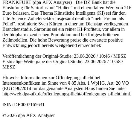
FRANKFURT (dpa-AFX Analyser) - Die DZ Bank hat die
Einstufung für Sartorius auf "Halten" mit einem fairen Wert von 216
Euro belassen. Das Thema Künstliche Intelligenz (KI) sei für den
Life-Science-Zuliefersektor insgesamt deutlich "mehr Freund als
Feind", resümierte Sven Kürten in einer am Dienstag vorliegenden
Branchenstudie. Sartorius sei ein reiner KI-Profiteur, vor allem in
der biopharmazeutischen Produktion und bei fortgeschrittenen
Zellmodellen. Die hohe Bewertung preise die erwartete positive
Entwicklung jedoch bereits weitgehend ein./edh/bek
Veröffentlichung der Original-Studie: 23.06.2026 / 10:46 / MESZ
Erstmalige Weitergabe der Original-Studie: 23.06.2026 / 10:58 /
MESZ
Hinweis: Informationen zur Offenlegungspflicht bei
Interessenkonflikten im Sinne von § 85 Abs. 1 WpHG, Art. 20 VO
(EU) 596/2014 für das genannte Analysten-Haus finden Sie unter
http://web.dpa-afx.de/offenlegungspflicht/offenlegungs_pflicht.html.
ISIN: DE0007165631
© 2026 dpa-AFX-Analyser