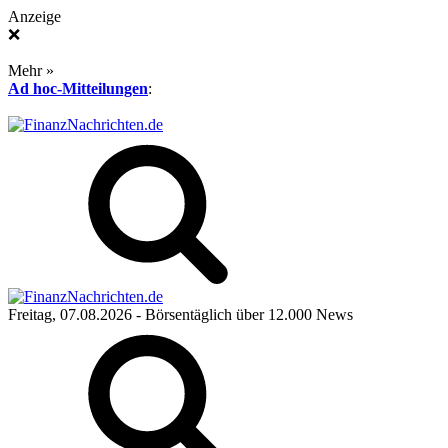
Anzeige
❌
Mehr »
Ad hoc-Mitteilungen
:
Freitag, 07.08.2026
- Börsentäglich über 12.000 News