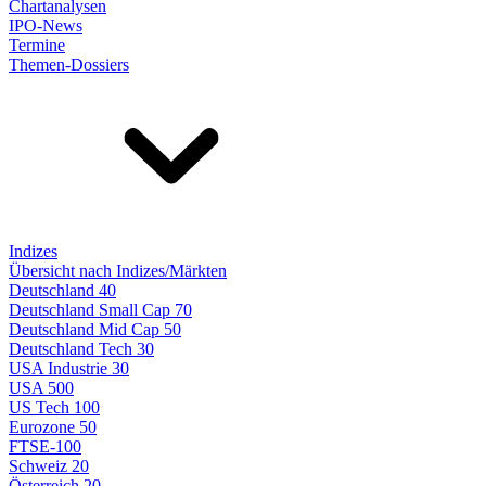
Chartanalysen
IPO-News
Termine
Themen-Dossiers
Indizes
Übersicht nach Indizes/Märkten
Deutschland 40
Deutschland Small Cap 70
Deutschland Mid Cap 50
Deutschland Tech 30
USA Industrie 30
USA 500
US Tech 100
Eurozone 50
FTSE-100
Schweiz 20
Österreich 20