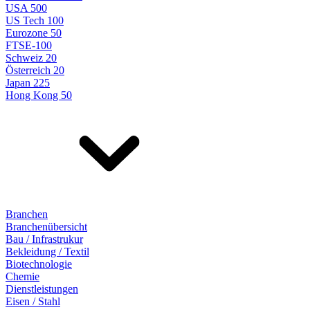
USA 500
US Tech 100
Eurozone 50
FTSE-100
Schweiz 20
Österreich 20
Japan 225
Hong Kong 50
Branchen
Branchenübersicht
Bau / Infrastrukur
Bekleidung / Textil
Biotechnologie
Chemie
Dienstleistungen
Eisen / Stahl