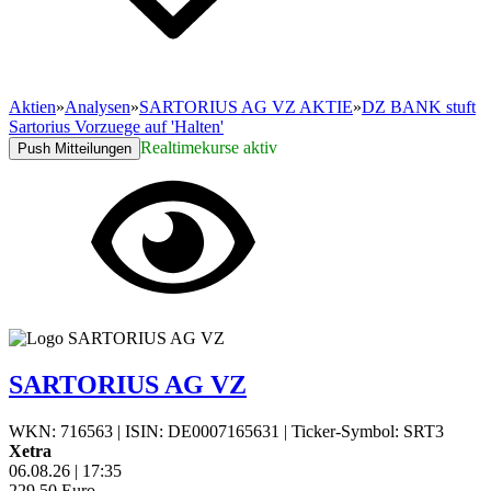
Aktien
»
Analysen
»
SARTORIUS AG VZ AKTIE
»
DZ BANK stuft
Sartorius Vorzuege auf 'Halten'
Realtimekurse aktiv
Push Mitteilungen
SARTORIUS AG VZ
WKN: 716563
|
ISIN: DE0007165631
|
Ticker-Symbol: SRT3
Xetra
06.08.26
|
17:35
229,50
Euro