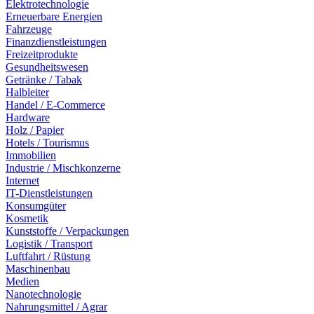
Elektrotechnologie
Erneuerbare Energien
Fahrzeuge
Finanzdienstleistungen
Freizeitprodukte
Gesundheitswesen
Getränke / Tabak
Halbleiter
Handel / E-Commerce
Hardware
Holz / Papier
Hotels / Tourismus
Immobilien
Industrie / Mischkonzerne
Internet
IT-Dienstleistungen
Konsumgüter
Kosmetik
Kunststoffe / Verpackungen
Logistik / Transport
Luftfahrt / Rüstung
Maschinenbau
Medien
Nanotechnologie
Nahrungsmittel / Agrar