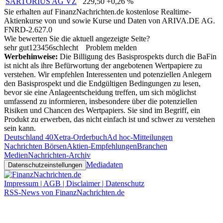
SARTORIUS AG VZ
229,50
+0,26 %
Sie erhalten auf FinanzNachrichten.de kostenlose Realtime-
Aktienkurse von
und
sowie Kurse und Daten von
ARIVA.DE AG
.
FNRD-2.627.0
Wie bewerten Sie die aktuell angezeigte Seite?
sehr gut
1
2
3
4
5
6
schlecht
Problem melden
Werbehinweise:
Die Billigung des Basisprospekts durch die BaFin
ist nicht als ihre Befürwortung der angebotenen Wertpapiere zu
verstehen. Wir empfehlen Interessenten und potenziellen Anlegern
den Basisprospekt und die Endgültigen Bedingungen zu lesen,
bevor sie eine Anlageentscheidung treffen, um sich möglichst
umfassend zu informieren, insbesondere über die potenziellen
Risiken und Chancen des Wertpapiers. Sie sind im Begriff, ein
Produkt zu erwerben, das nicht einfach ist und schwer zu verstehen
sein kann.
Deutschland 40
Xetra-Orderbuch
Ad hoc-Mitteilungen
Nachrichten Börsen
Aktien-Empfehlungen
Branchen
Medien
Nachrichten-Archiv
Mediadaten
Datenschutzeinstellungen
Impressum | AGB | Disclaimer | Datenschutz
RSS-News von FinanzNachrichten.de