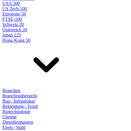
USA 500
US Tech 100
Eurozone 50
FTSE-100
Schweiz 20
Österreich 20
Japan 225
Hong Kong 50
Branchen
Branchenübersicht
Bau / Infrastrukur
Bekleidung / Textil
Biotechnologie
Chemie
Dienstleistungen
Eisen / Stahl