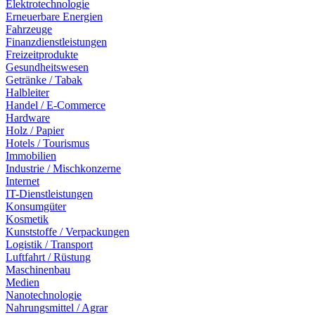
Elektrotechnologie
Erneuerbare Energien
Fahrzeuge
Finanzdienstleistungen
Freizeitprodukte
Gesundheitswesen
Getränke / Tabak
Halbleiter
Handel / E-Commerce
Hardware
Holz / Papier
Hotels / Tourismus
Immobilien
Industrie / Mischkonzerne
Internet
IT-Dienstleistungen
Konsumgüter
Kosmetik
Kunststoffe / Verpackungen
Logistik / Transport
Luftfahrt / Rüstung
Maschinenbau
Medien
Nanotechnologie
Nahrungsmittel / Agrar