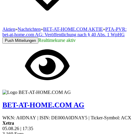
Aktien
»
Nachrichten
»
BET-AT-HOME.COM AKTIE
»
PTA-PVR:
bet-at-home.com AG: Veröffentlichung nach § 40 Abs. 1 WpHG
Realtimekurse aktiv
Push Mitteilungen
BET-AT-HOME.COM AG
WKN: A0DNAY
|
ISIN: DE000A0DNAY5
|
Ticker-Symbol: ACX
Xetra
05.08.26
|
17:35
3,160
Euro