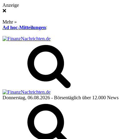
Anzeige
❌
Mehr »
Ad hoc-Mitteilungen
:
Donnerstag, 06.08.2026
- Börsentäglich über 12.000 News