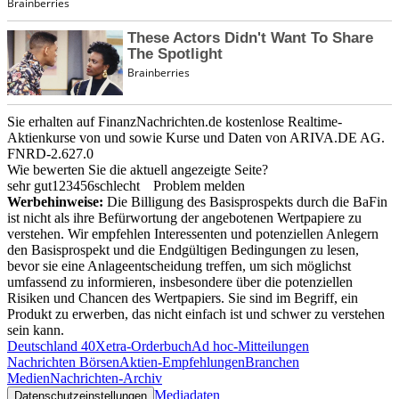
Sie erhalten auf FinanzNachrichten.de kostenlose Realtime-
Aktienkurse von
und
sowie Kurse und Daten von
ARIVA.DE AG
.
FNRD-2.627.0
Wie bewerten Sie die aktuell angezeigte Seite?
sehr gut
1
2
3
4
5
6
schlecht
Problem melden
Werbehinweise:
Die Billigung des Basisprospekts durch die BaFin
ist nicht als ihre Befürwortung der angebotenen Wertpapiere zu
verstehen. Wir empfehlen Interessenten und potenziellen Anlegern
den Basisprospekt und die Endgültigen Bedingungen zu lesen,
bevor sie eine Anlageentscheidung treffen, um sich möglichst
umfassend zu informieren, insbesondere über die potenziellen
Risiken und Chancen des Wertpapiers. Sie sind im Begriff, ein
Produkt zu erwerben, das nicht einfach ist und schwer zu verstehen
sein kann.
Deutschland 40
Xetra-Orderbuch
Ad hoc-Mitteilungen
Nachrichten Börsen
Aktien-Empfehlungen
Branchen
Medien
Nachrichten-Archiv
Mediadaten
Datenschutzeinstellungen