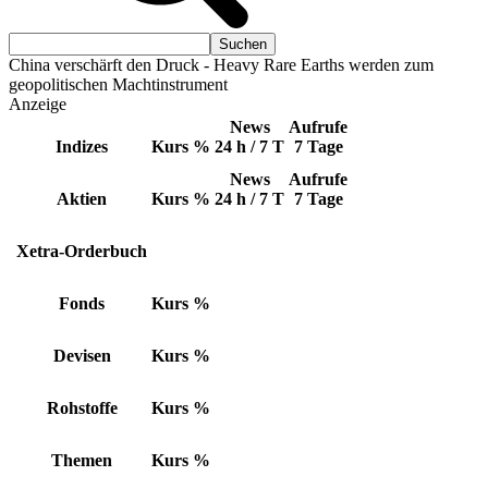
China verschärft den Druck - Heavy Rare Earths werden zum
geopolitischen Machtinstrument
Anzeige
News
Aufrufe
Indizes
Kurs
%
24 h / 7 T
7 Tage
News
Aufrufe
Aktien
Kurs
%
24 h / 7 T
7 Tage
Xetra-Orderbuch
Fonds
Kurs
%
Devisen
Kurs
%
Rohstoffe
Kurs
%
Themen
Kurs
%