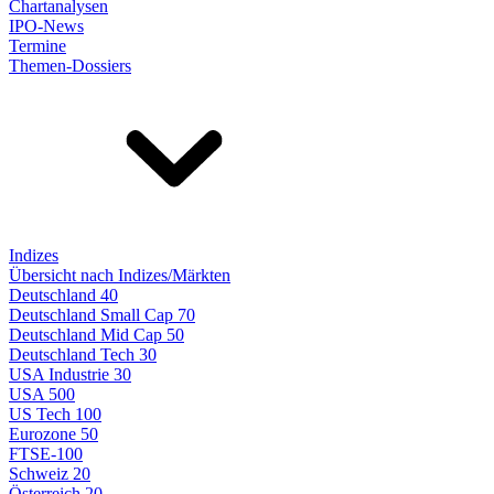
Chartanalysen
IPO-News
Termine
Themen-Dossiers
Indizes
Übersicht nach Indizes/Märkten
Deutschland 40
Deutschland Small Cap 70
Deutschland Mid Cap 50
Deutschland Tech 30
USA Industrie 30
USA 500
US Tech 100
Eurozone 50
FTSE-100
Schweiz 20
Österreich 20