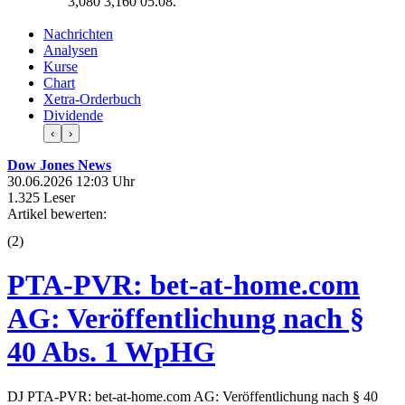
3,080
3,160
05.08.
Nachrichten
Analysen
Kurse
Chart
Xetra-Orderbuch
Dividende
‹
›
Dow Jones News
30.06.2026 12:03 Uhr
1.325 Leser
Artikel bewerten:
(
2
)
PTA-PVR: bet-at-home.com
AG: Veröffentlichung nach §
40 Abs. 1 WpHG
DJ PTA-PVR: bet-at-home.com AG: Veröffentlichung nach § 40