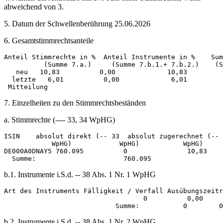
abweichend von 3.
5. Datum der Schwellenberührung 25.06.2026
6. Gesamtstimmrechtsanteile
Anteil Stimmrechte in %  Anteil Instrumente in %    Sum
          (Summe 7.a.)     (Summe 7.b.1.+ 7.b.2.)    (S
   neu   10,83          0,00             10,83         
  letzte   6,01          0,00             6,01 

7. Einzelheiten zu den Stimmrechtsbeständen
a. Stimmrechte (---- 33, 34 WpHG)
ISIN    absolut direkt (-- 33  absolut zugerechnet (-- 
            WpHG)            WpHG)           WpHG)     
DE000A0DNAY5 760.095          0               10,83    
b.1. Instrumente i.S.d. -- 38 Abs. 1 Nr. 1 WpHG
Art des Instruments Fälligkeit / Verfall Ausübungszeitr
                                   0          0,00 

b.2. Instrumente i.S.d. -- 38 Abs. 1 Nr. 2 WpHG