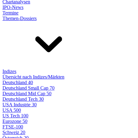
Chartanalysen
IPO-News
Termine
Themen-Dossiers
Indizes
Übersicht nach Indizes/Märkten
Deutschland 40
Deutschland Small Cap 70
Deutschland Mid Cap 50
Deutschland Tech 30
USA Industrie 30
USA 500
US Tech 100
Eurozone 50
FTSE-100
Schweiz 20
Österreich 20