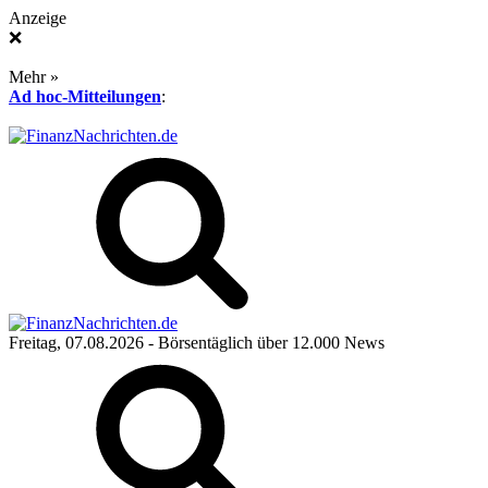
Anzeige
❌
Mehr »
Ad hoc-Mitteilungen
:
Freitag, 07.08.2026
- Börsentäglich über 12.000 News