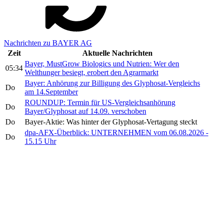
Nachrichten zu BAYER AG
Zeit
Aktuelle Nachrichten
Bayer, MustGrow Biologics und Nutrien: Wer den
05:34
Welthunger besiegt, erobert den Agrarmarkt
Bayer: Anhörung zur Billigung des Glyphosat-Vergleichs
Do
am 14.September
ROUNDUP: Termin für US-Vergleichsanhörung
Do
Bayer/Glyphosat auf 14.09. verschoben
Do
Bayer-Aktie: Was hinter der Glyphosat-Vertagung steckt
dpa-AFX-Überblick: UNTERNEHMEN vom 06.08.2026 -
Do
15.15 Uhr