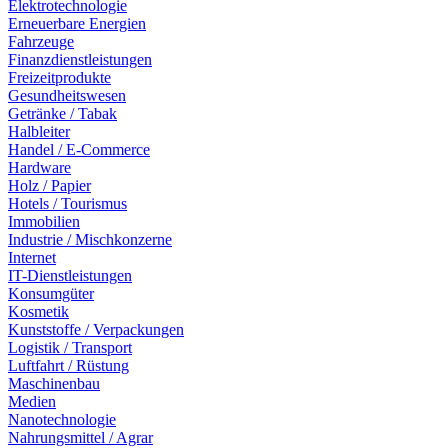
Elektrotechnologie
Erneuerbare Energien
Fahrzeuge
Finanzdienstleistungen
Freizeitprodukte
Gesundheitswesen
Getränke / Tabak
Halbleiter
Handel / E-Commerce
Hardware
Holz / Papier
Hotels / Tourismus
Immobilien
Industrie / Mischkonzerne
Internet
IT-Dienstleistungen
Konsumgüter
Kosmetik
Kunststoffe / Verpackungen
Logistik / Transport
Luftfahrt / Rüstung
Maschinenbau
Medien
Nanotechnologie
Nahrungsmittel / Agrar