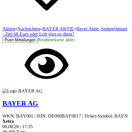
Aktien
»
Nachrichten
»
BAYER AKTIE
»
Bayer Aktie: Senkrechtstart
- Ziel 68 Euro oder Luft jetzt zu dünn?
Realtimekurse aktiv
Push Mitteilungen
BAYER AG
WKN: BAY001
|
ISIN: DE000BAY0017
|
Ticker-Symbol: BAYN
Xetra
06.08.26
|
17:35
49,400
Euro