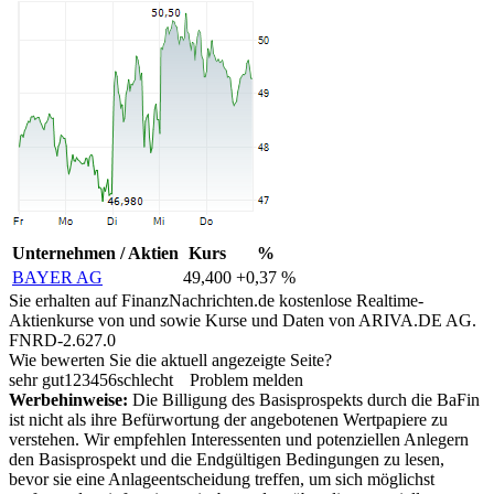
Unternehmen / Aktien
Kurs
%
BAYER AG
49,400
+0,37 %
Sie erhalten auf FinanzNachrichten.de kostenlose Realtime-
Aktienkurse von
und
sowie Kurse und Daten von
ARIVA.DE AG
.
FNRD-2.627.0
Wie bewerten Sie die aktuell angezeigte Seite?
sehr gut
1
2
3
4
5
6
schlecht
Problem melden
Werbehinweise:
Die Billigung des Basisprospekts durch die BaFin
ist nicht als ihre Befürwortung der angebotenen Wertpapiere zu
verstehen. Wir empfehlen Interessenten und potenziellen Anlegern
den Basisprospekt und die Endgültigen Bedingungen zu lesen,
bevor sie eine Anlageentscheidung treffen, um sich möglichst