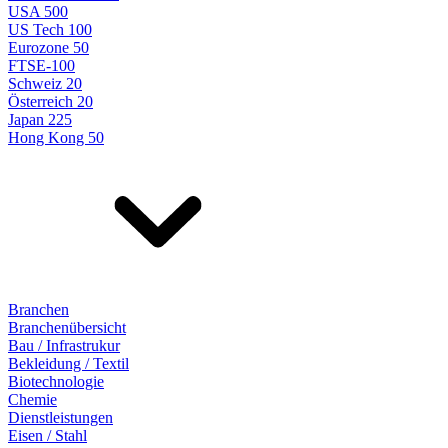
USA 500
US Tech 100
Eurozone 50
FTSE-100
Schweiz 20
Österreich 20
Japan 225
Hong Kong 50
Branchen
Branchenübersicht
Bau / Infrastrukur
Bekleidung / Textil
Biotechnologie
Chemie
Dienstleistungen
Eisen / Stahl