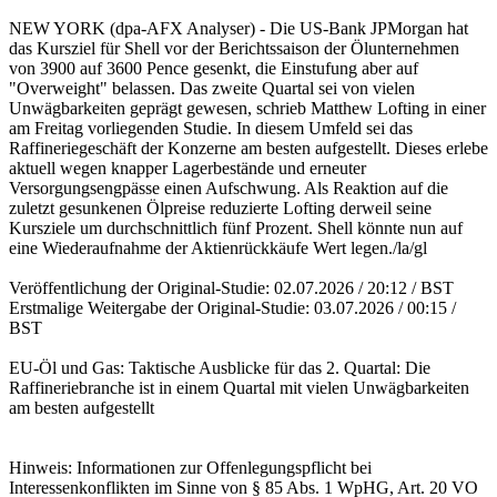
NEW YORK (dpa-AFX Analyser) - Die US-Bank JPMorgan hat
das Kursziel für Shell vor der Berichtssaison der Ölunternehmen
von 3900 auf 3600 Pence gesenkt, die Einstufung aber auf
"Overweight" belassen. Das zweite Quartal sei von vielen
Unwägbarkeiten geprägt gewesen, schrieb Matthew Lofting in einer
am Freitag vorliegenden Studie. In diesem Umfeld sei das
Raffineriegeschäft der Konzerne am besten aufgestellt. Dieses erlebe
aktuell wegen knapper Lagerbestände und erneuter
Versorgungsengpässe einen Aufschwung. Als Reaktion auf die
zuletzt gesunkenen Ölpreise reduzierte Lofting derweil seine
Kursziele um durchschnittlich fünf Prozent. Shell könnte nun auf
eine Wiederaufnahme der Aktienrückkäufe Wert legen./la/gl
Veröffentlichung der Original-Studie: 02.07.2026 / 20:12 / BST
Erstmalige Weitergabe der Original-Studie: 03.07.2026 / 00:15 /
BST
EU-Öl und Gas: Taktische Ausblicke für das 2. Quartal: Die
Raffineriebranche ist in einem Quartal mit vielen Unwägbarkeiten
am besten aufgestellt
Hinweis: Informationen zur Offenlegungspflicht bei
Interessenkonflikten im Sinne von § 85 Abs. 1 WpHG, Art. 20 VO