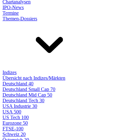
Chartanalysen
IPO-News
Termine
Themen-Dossiers
Indizes
Übersicht nach Indizes/Märkten
Deutschland 40
Deutschland Small Cap 70
Deutschland Mid Cap 50
Deutschland Tech 30
USA Industrie 30
USA 500
US Tech 100
Eurozone 50
FTSE-100
Schweiz 20
Österreich 20