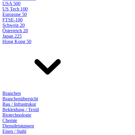
USA 500
US Tech 100
Eurozone 50
FTSE-100
Schweiz 20
Österreich 20
Japan 225
Hong Kong 50
Branchen
Branchenübersicht
Bau / Infrastrukur
Bekleidung / Textil
Biotechnologie
Chemie
Dienstleistungen
Eisen / Stahl