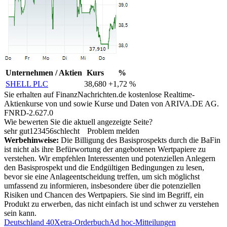
Unternehmen / Aktien
Kurs
%
SHELL PLC
38,680
+1,72 %
Sie erhalten auf FinanzNachrichten.de kostenlose Realtime-
Aktienkurse von
und
sowie Kurse und Daten von
ARIVA.DE AG
.
FNRD-2.627.0
Wie bewerten Sie die aktuell angezeigte Seite?
sehr gut
1
2
3
4
5
6
schlecht
Problem melden
Werbehinweise:
Die Billigung des Basisprospekts durch die BaFin
ist nicht als ihre Befürwortung der angebotenen Wertpapiere zu
verstehen. Wir empfehlen Interessenten und potenziellen Anlegern
den Basisprospekt und die Endgültigen Bedingungen zu lesen,
bevor sie eine Anlageentscheidung treffen, um sich möglichst
umfassend zu informieren, insbesondere über die potenziellen
Risiken und Chancen des Wertpapiers. Sie sind im Begriff, ein
Produkt zu erwerben, das nicht einfach ist und schwer zu verstehen
sein kann.
Deutschland 40
Xetra-Orderbuch
Ad hoc-Mitteilungen