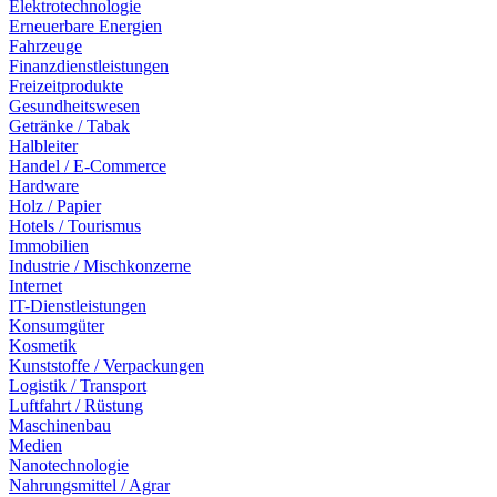
Elektrotechnologie
Erneuerbare Energien
Fahrzeuge
Finanzdienstleistungen
Freizeitprodukte
Gesundheitswesen
Getränke / Tabak
Halbleiter
Handel / E-Commerce
Hardware
Holz / Papier
Hotels / Tourismus
Immobilien
Industrie / Mischkonzerne
Internet
IT-Dienstleistungen
Konsumgüter
Kosmetik
Kunststoffe / Verpackungen
Logistik / Transport
Luftfahrt / Rüstung
Maschinenbau
Medien
Nanotechnologie
Nahrungsmittel / Agrar