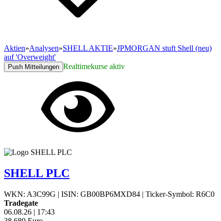
Aktien
»
Analysen
»
SHELL AKTIE
»
JPMORGAN stuft Shell (neu)
auf 'Overweight'
Realtimekurse aktiv
Push Mitteilungen
SHELL PLC
WKN: A3C99G
|
ISIN: GB00BP6MXD84
|
Ticker-Symbol: R6C0
Tradegate
06.08.26
|
17:43
38,680
Euro