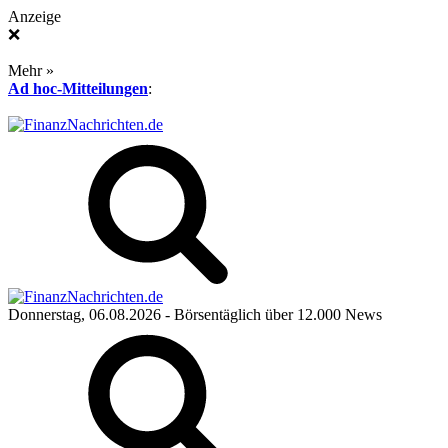
Anzeige
❌
Mehr »
Ad hoc-Mitteilungen
:
Donnerstag, 06.08.2026
- Börsentäglich über 12.000 News