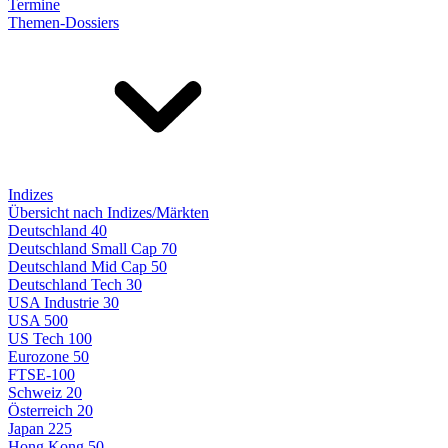
Termine
Themen-Dossiers
Indizes
Übersicht nach Indizes/Märkten
Deutschland 40
Deutschland Small Cap 70
Deutschland Mid Cap 50
Deutschland Tech 30
USA Industrie 30
USA 500
US Tech 100
Eurozone 50
FTSE-100
Schweiz 20
Österreich 20
Japan 225
Hong Kong 50