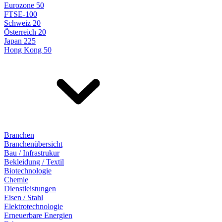
Eurozone 50
FTSE-100
Schweiz 20
Österreich 20
Japan 225
Hong Kong 50
Branchen
Branchenübersicht
Bau / Infrastrukur
Bekleidung / Textil
Biotechnologie
Chemie
Dienstleistungen
Eisen / Stahl
Elektrotechnologie
Erneuerbare Energien