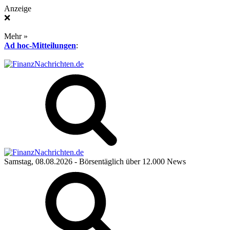
Anzeige
❌
Mehr »
Ad hoc-Mitteilungen
:
Samstag, 08.08.2026
- Börsentäglich über 12.000 News