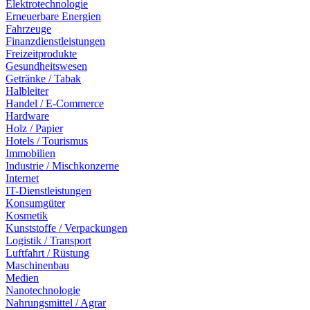
Elektrotechnologie
Erneuerbare Energien
Fahrzeuge
Finanzdienstleistungen
Freizeitprodukte
Gesundheitswesen
Getränke / Tabak
Halbleiter
Handel / E-Commerce
Hardware
Holz / Papier
Hotels / Tourismus
Immobilien
Industrie / Mischkonzerne
Internet
IT-Dienstleistungen
Konsumgüter
Kosmetik
Kunststoffe / Verpackungen
Logistik / Transport
Luftfahrt / Rüstung
Maschinenbau
Medien
Nanotechnologie
Nahrungsmittel / Agrar