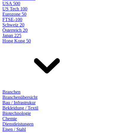
USA 500
US Tech 100
Eurozone 50
FTSE-100
Schweiz 20
Österreich 20
Japan 225
Hong Kong 50
Branchen
Branchenübersicht
Bau / Infrastrukur
Bekleidung / Textil
Biotechnologie
Chemie
Dienstleistungen
Eisen / Stahl