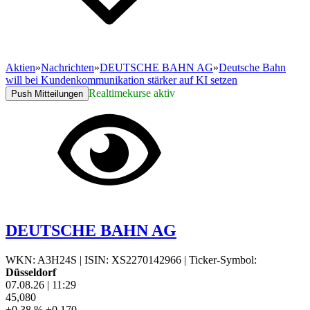
Aktien
»
Nachrichten
»
DEUTSCHE BAHN AG
»
Deutsche Bahn
will bei Kundenkommunikation stärker auf KI setzen
Realtimekurse aktiv
Push Mitteilungen
DEUTSCHE BAHN AG
WKN: A3H24S
|
ISIN: XS2270142966
|
Ticker-Symbol:
Düsseldorf
07.08.26
|
11:29
45,080
+0,38 %
+0,170