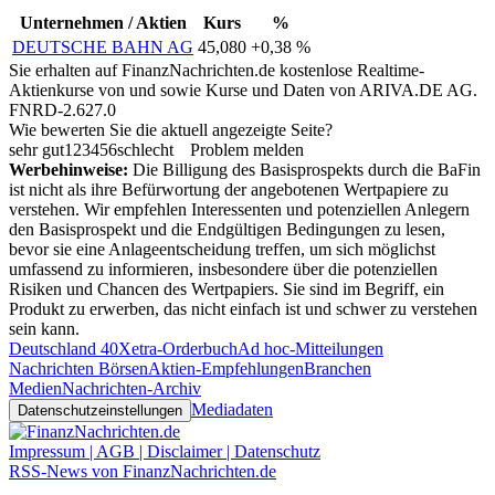
Unternehmen / Aktien
Kurs
%
DEUTSCHE BAHN AG
45,080
+0,38 %
Sie erhalten auf FinanzNachrichten.de kostenlose Realtime-
Aktienkurse von
und
sowie Kurse und Daten von
ARIVA.DE AG
.
FNRD-2.627.0
Wie bewerten Sie die aktuell angezeigte Seite?
sehr gut
1
2
3
4
5
6
schlecht
Problem melden
Werbehinweise:
Die Billigung des Basisprospekts durch die BaFin
ist nicht als ihre Befürwortung der angebotenen Wertpapiere zu
verstehen. Wir empfehlen Interessenten und potenziellen Anlegern
den Basisprospekt und die Endgültigen Bedingungen zu lesen,
bevor sie eine Anlageentscheidung treffen, um sich möglichst
umfassend zu informieren, insbesondere über die potenziellen
Risiken und Chancen des Wertpapiers. Sie sind im Begriff, ein
Produkt zu erwerben, das nicht einfach ist und schwer zu verstehen
sein kann.
Deutschland 40
Xetra-Orderbuch
Ad hoc-Mitteilungen
Nachrichten Börsen
Aktien-Empfehlungen
Branchen
Medien
Nachrichten-Archiv
Mediadaten
Datenschutzeinstellungen
Impressum | AGB | Disclaimer | Datenschutz
RSS-News von FinanzNachrichten.de