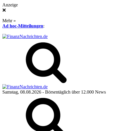
Anzeige
❌
Mehr »
Ad hoc-Mitteilungen
:
Samstag, 08.08.2026
- Börsentäglich über 12.000 News