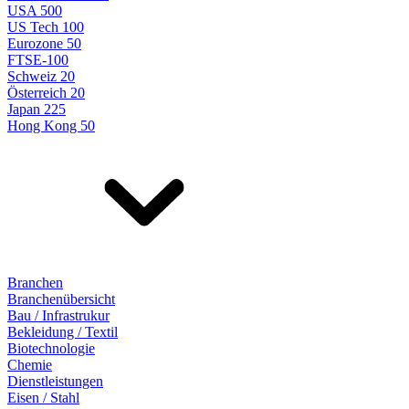
USA 500
US Tech 100
Eurozone 50
FTSE-100
Schweiz 20
Österreich 20
Japan 225
Hong Kong 50
Branchen
Branchenübersicht
Bau / Infrastrukur
Bekleidung / Textil
Biotechnologie
Chemie
Dienstleistungen
Eisen / Stahl