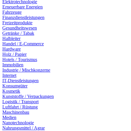
Elektrotechnologie
Erneuerbare Energien
Fahrzeuge
Finanzdienstleistungen
Freizeitprodukte
Gesundheitswesen
Getränke / Tabak
Halbleiter
Handel / E-Commerce
Hardware
Holz / Papier
Hotels / Tourismus
Immobilien
Industrie / Mischkonzerne
Internet
IT-Dienstleistungen
Konsumgüter
Kosmetik
Kunststoffe / Verpackungen
Logistik / Transport
Luftfahrt / Rüstung
Maschinenbau
Medien
Nanotechnologie
Nahrungsmittel / Agrar