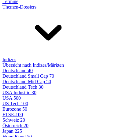
Termine
Themen-Dossiers
Indizes
Übersicht nach Indizes/Märkten
Deutschland 40
Deutschland Small Cap 70
Deutschland Mid Cap 50
Deutschland Tech 30
USA Industrie 30
USA 500
US Tech 100
Eurozone 50
FTSE-100
Schweiz 20
Österreich 20
Japan 225
Hong Kong 50