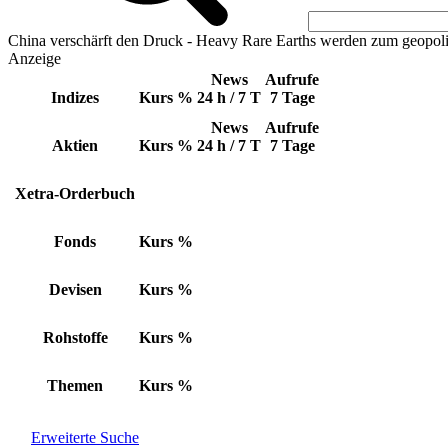
China verschärft den Druck - Heavy Rare Earths werden zum geopoli
Anzeige
News
Aufrufe
Indizes
Kurs
%
24 h / 7 T
7 Tage
News
Aufrufe
Aktien
Kurs
%
24 h / 7 T
7 Tage
Xetra-Orderbuch
Fonds
Kurs
%
Devisen
Kurs
%
Rohstoffe
Kurs
%
Themen
Kurs
%
Erweiterte Suche