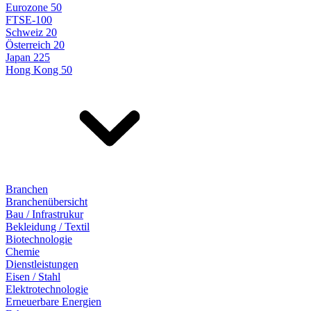
Eurozone 50
FTSE-100
Schweiz 20
Österreich 20
Japan 225
Hong Kong 50
Branchen
Branchenübersicht
Bau / Infrastrukur
Bekleidung / Textil
Biotechnologie
Chemie
Dienstleistungen
Eisen / Stahl
Elektrotechnologie
Erneuerbare Energien