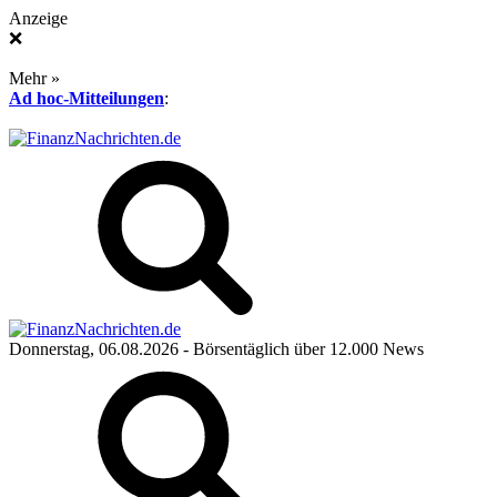
Anzeige
❌
Mehr »
Ad hoc-Mitteilungen
:
Donnerstag, 06.08.2026
- Börsentäglich über 12.000 News