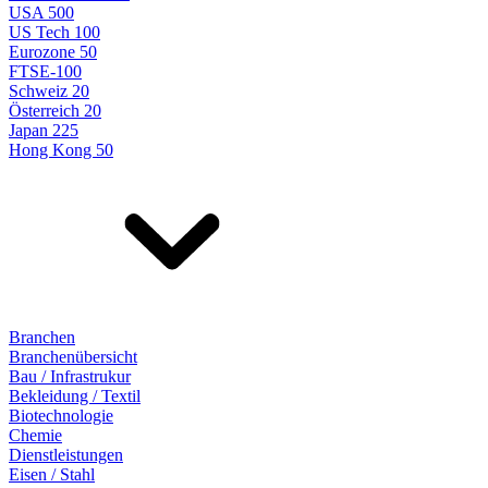
USA 500
US Tech 100
Eurozone 50
FTSE-100
Schweiz 20
Österreich 20
Japan 225
Hong Kong 50
Branchen
Branchenübersicht
Bau / Infrastrukur
Bekleidung / Textil
Biotechnologie
Chemie
Dienstleistungen
Eisen / Stahl