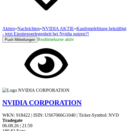
Aktien
»
Nachrichten
»
NVIDIA AKTIE
»
Kaufempfehlung bekräftigt
- jetzt Einstiegsgelegenheit bei Nvidia nutzen?!
Realtimekurse aktiv
Push Mitteilungen
NVIDIA CORPORATION
WKN: 918422
|
ISIN: US67066G1040
|
Ticker-Symbol: NVD
Tradegate
06.08.26
|
21:59
189,82
Euro