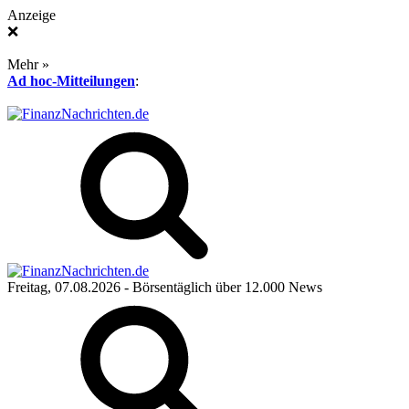
Anzeige
❌
Mehr »
Ad hoc-Mitteilungen
:
Freitag, 07.08.2026
- Börsentäglich über 12.000 News