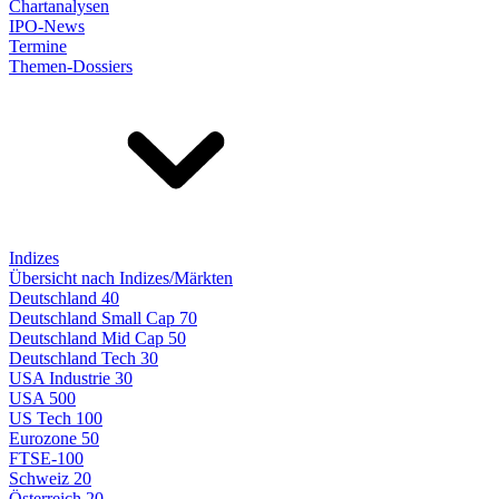
Chartanalysen
IPO-News
Termine
Themen-Dossiers
Indizes
Übersicht nach Indizes/Märkten
Deutschland 40
Deutschland Small Cap 70
Deutschland Mid Cap 50
Deutschland Tech 30
USA Industrie 30
USA 500
US Tech 100
Eurozone 50
FTSE-100
Schweiz 20
Österreich 20