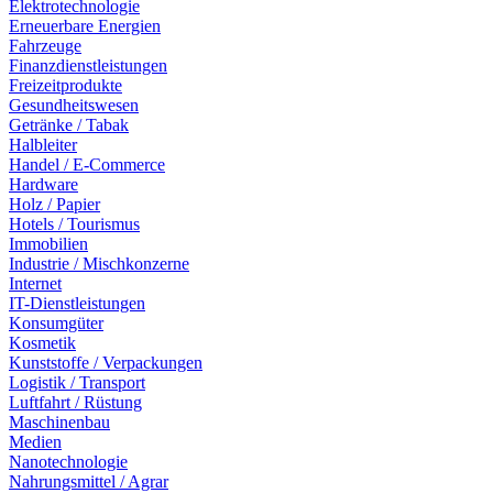
Elektrotechnologie
Erneuerbare Energien
Fahrzeuge
Finanzdienstleistungen
Freizeitprodukte
Gesundheitswesen
Getränke / Tabak
Halbleiter
Handel / E-Commerce
Hardware
Holz / Papier
Hotels / Tourismus
Immobilien
Industrie / Mischkonzerne
Internet
IT-Dienstleistungen
Konsumgüter
Kosmetik
Kunststoffe / Verpackungen
Logistik / Transport
Luftfahrt / Rüstung
Maschinenbau
Medien
Nanotechnologie
Nahrungsmittel / Agrar