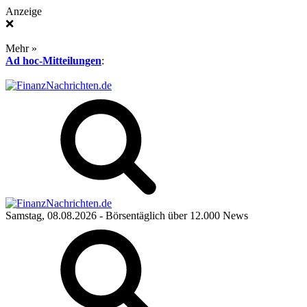
Anzeige
❌
Mehr »
Ad hoc-Mitteilungen
:
Samstag, 08.08.2026
- Börsentäglich über 12.000 News