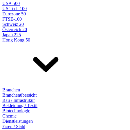
USA 500
US Tech 100
Eurozone 50
FTSE-100
Schweiz 20
Österreich 20
Japan 225
Hong Kong 50
Branchen
Branchenübersicht
Bau / Infrastrukur
Bekleidung / Textil
Biotechnologie
Chemie
Dienstleistungen
Eisen / Stahl