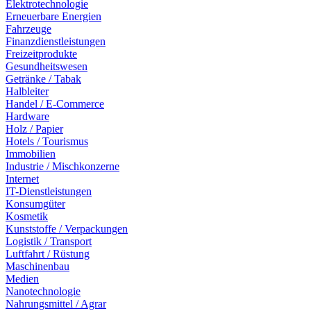
Elektrotechnologie
Erneuerbare Energien
Fahrzeuge
Finanzdienstleistungen
Freizeitprodukte
Gesundheitswesen
Getränke / Tabak
Halbleiter
Handel / E-Commerce
Hardware
Holz / Papier
Hotels / Tourismus
Immobilien
Industrie / Mischkonzerne
Internet
IT-Dienstleistungen
Konsumgüter
Kosmetik
Kunststoffe / Verpackungen
Logistik / Transport
Luftfahrt / Rüstung
Maschinenbau
Medien
Nanotechnologie
Nahrungsmittel / Agrar