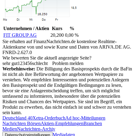
Unternehmen / Aktien
Kurs
%
FIT GROUP AG
20,200
0,00 %
Sie erhalten auf FinanzNachrichten.de kostenlose Realtime-
Aktienkurse von
und
sowie Kurse und Daten von
ARIVA.DE AG
.
FNRD-2.627.0
Wie bewerten Sie die aktuell angezeigte Seite?
sehr gut
1
2
3
4
5
6
schlecht
Problem melden
Werbehinweise:
Die Billigung des Basisprospekts durch die BaFin
ist nicht als ihre Befürwortung der angebotenen Wertpapiere zu
verstehen. Wir empfehlen Interessenten und potenziellen Anlegern
den Basisprospekt und die Endgültigen Bedingungen zu lesen,
bevor sie eine Anlageentscheidung treffen, um sich möglichst
umfassend zu informieren, insbesondere über die potenziellen
Risiken und Chancen des Wertpapiers. Sie sind im Begriff, ein
Produkt zu erwerben, das nicht einfach ist und schwer zu verstehen
sein kann.
Deutschland 40
Xetra-Orderbuch
Ad hoc-Mitteilungen
Nachrichten Börsen
Aktien-Empfehlungen
Branchen
Medien
Nachrichten-Archiv
Mediadaten
Datenschutzeinstellungen