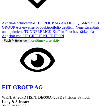
Aktien
»
Nachrichten
»
FIT GROUP AG AKTIE
»
EQS-Media: FIT
GROUP AG erweitert Produktportfolio deutlich: Neue Essentials
und optimierte TUNNELBLICK Koffein-Pouches stärken das
Angebot von FIT GROUP NUTRITION
Realtimekurse aktiv
Push Mitteilungen
FIT GROUP AG
WKN: A426PD
|
ISIN: DE000A426PD9
|
Ticker-Symbol:
Lang & Schwarz
08.08.26
|
13:04