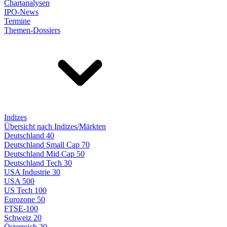
Chartanalysen
IPO-News
Termine
Themen-Dossiers
Indizes
Übersicht nach Indizes/Märkten
Deutschland 40
Deutschland Small Cap 70
Deutschland Mid Cap 50
Deutschland Tech 30
USA Industrie 30
USA 500
US Tech 100
Eurozone 50
FTSE-100
Schweiz 20
Österreich 20