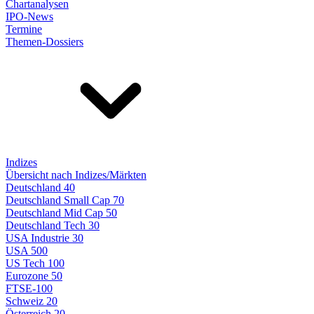
Chartanalysen
IPO-News
Termine
Themen-Dossiers
Indizes
Übersicht nach Indizes/Märkten
Deutschland 40
Deutschland Small Cap 70
Deutschland Mid Cap 50
Deutschland Tech 30
USA Industrie 30
USA 500
US Tech 100
Eurozone 50
FTSE-100
Schweiz 20
Österreich 20