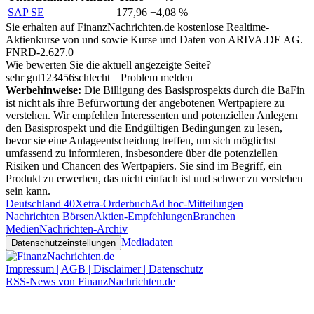
SAP SE
177,96
+4,08 %
Sie erhalten auf FinanzNachrichten.de kostenlose Realtime-
Aktienkurse von
und
sowie Kurse und Daten von
ARIVA.DE AG
.
FNRD-2.627.0
Wie bewerten Sie die aktuell angezeigte Seite?
sehr gut
1
2
3
4
5
6
schlecht
Problem melden
Werbehinweise:
Die Billigung des Basisprospekts durch die BaFin
ist nicht als ihre Befürwortung der angebotenen Wertpapiere zu
verstehen. Wir empfehlen Interessenten und potenziellen Anlegern
den Basisprospekt und die Endgültigen Bedingungen zu lesen,
bevor sie eine Anlageentscheidung treffen, um sich möglichst
umfassend zu informieren, insbesondere über die potenziellen
Risiken und Chancen des Wertpapiers. Sie sind im Begriff, ein
Produkt zu erwerben, das nicht einfach ist und schwer zu verstehen
sein kann.
Deutschland 40
Xetra-Orderbuch
Ad hoc-Mitteilungen
Nachrichten Börsen
Aktien-Empfehlungen
Branchen
Medien
Nachrichten-Archiv
Mediadaten
Datenschutzeinstellungen
Impressum | AGB | Disclaimer | Datenschutz
RSS-News von FinanzNachrichten.de