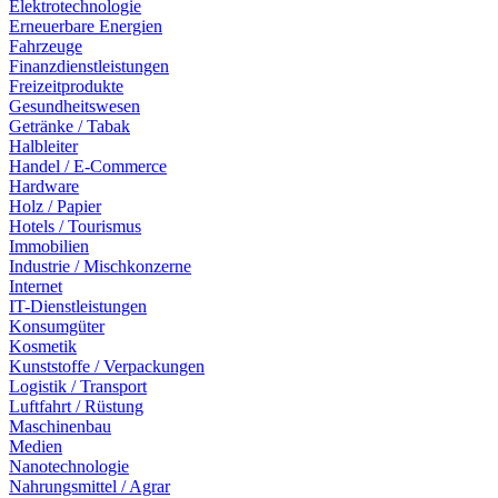
Elektrotechnologie
Erneuerbare Energien
Fahrzeuge
Finanzdienstleistungen
Freizeitprodukte
Gesundheitswesen
Getränke / Tabak
Halbleiter
Handel / E-Commerce
Hardware
Holz / Papier
Hotels / Tourismus
Immobilien
Industrie / Mischkonzerne
Internet
IT-Dienstleistungen
Konsumgüter
Kosmetik
Kunststoffe / Verpackungen
Logistik / Transport
Luftfahrt / Rüstung
Maschinenbau
Medien
Nanotechnologie
Nahrungsmittel / Agrar