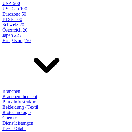
USA 500
US Tech 100
Eurozone 50
FTSE-100
Schweiz 20
Österreich 20
Japan 225
Hong Kong 50
Branchen
Branchenübersicht
Bau / Infrastrukur
Bekleidung / Textil
Biotechnologie
Chemie
Dienstleistungen
Eisen / Stahl