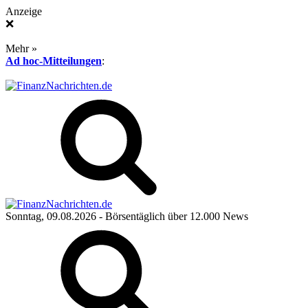
Anzeige
❌
Mehr »
Ad hoc-Mitteilungen
:
Sonntag, 09.08.2026
- Börsentäglich über 12.000 News