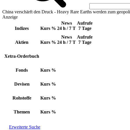
China verschärft den Druck - Heavy Rare Earths werden zum geopoli
Anzeige
News
Aufrufe
Indizes
Kurs
%
24 h / 7 T
7 Tage
News
Aufrufe
Aktien
Kurs
%
24 h / 7 T
7 Tage
Xetra-Orderbuch
Fonds
Kurs
%
Devisen
Kurs
%
Rohstoffe
Kurs
%
Themen
Kurs
%
Erweiterte Suche