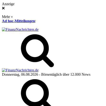
Anzeige
❌
Mehr »
Ad hoc-Mitteilungen
:
Donnerstag, 06.08.2026
- Börsentäglich über 12.000 News