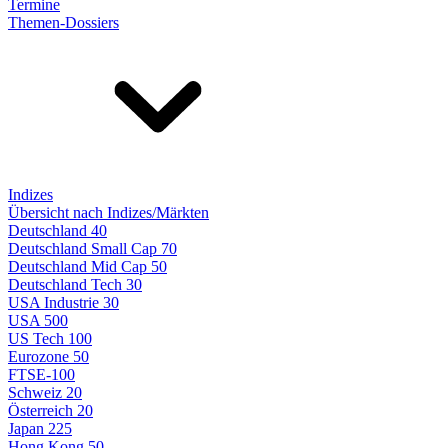
Termine
Themen-Dossiers
Indizes
Übersicht nach Indizes/Märkten
Deutschland 40
Deutschland Small Cap 70
Deutschland Mid Cap 50
Deutschland Tech 30
USA Industrie 30
USA 500
US Tech 100
Eurozone 50
FTSE-100
Schweiz 20
Österreich 20
Japan 225
Hong Kong 50