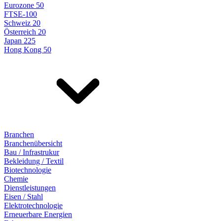
Eurozone 50
FTSE-100
Schweiz 20
Österreich 20
Japan 225
Hong Kong 50
Branchen
Branchenübersicht
Bau / Infrastrukur
Bekleidung / Textil
Biotechnologie
Chemie
Dienstleistungen
Eisen / Stahl
Elektrotechnologie
Erneuerbare Energien