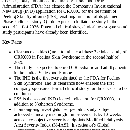
diseases, today announced that the U.S. Food and Drug
Administration (FDA) has cleared the Company's Investigational
New Drug (IND) application for QRX003 for the treatment of
Peeling Skin Syndrome (PSS), enabling initiation of its planned
Phase 2 clinical study. Quoin expects to initiate the study in the
second half of 2026. Potential clinical sites, clinical investigators and
study participants have already been identified.
Key Facts
Clearance enables Quoin to initiate a Phase 2 clinical study of
QRX003 in Peeling Skin Syndrome in the second half of
2026.
The study is expected to enroll 6-8 pediatric and adult patients
in the United States and Europe.
The IND is the first ever submitted to the FDA for Peeling
Skin Syndrome, and its clearance now enables the first
company-sponsored formal clinical study for the disease to be
conducted.
PSS is the second IND cleared indication for QRX003, in
addition to Netherton Syndrome.
In an ongoing investigator-led pediatric study, subject
achieved clinically meaningful improvements by 12 weeks
across key objective severity endpoints Modified Ichthyosis
Area Severity Index (M-IASI), Investigator's Global