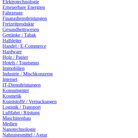
Elektrotechnologie
Erneuerbare Energien
Fahrzeuge
Finanzdienstleistungen
Freizeitprodukte
Gesundheitswesen
Getränke / Tabak
Halbleiter
Handel / E-Commerce
Hardware
Holz / Papier
Hotels / Tourismus
Immobilien
Industrie / Mischkonzerne
Internet
IT-Dienstleistungen
Konsumgüter
Kosmetik
Kunststoffe / Verpackungen
Logistik / Transport
Luftfahrt / Rüstung
Maschinenbau
Medien
Nanotechnologie
Nahrungsmittel / Agrar