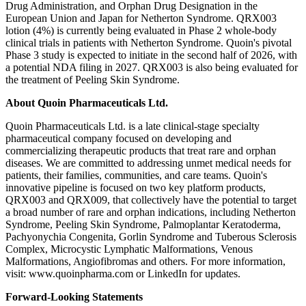
Drug Administration, and Orphan Drug Designation in the
European Union and Japan for Netherton Syndrome. QRX003
lotion (4%) is currently being evaluated in Phase 2 whole-body
clinical trials in patients with Netherton Syndrome. Quoin's pivotal
Phase 3 study is expected to initiate in the second half of 2026, with
a potential NDA filing in 2027. QRX003 is also being evaluated for
the treatment of Peeling Skin Syndrome.
About Quoin Pharmaceuticals Ltd.
Quoin Pharmaceuticals Ltd. is a late clinical-stage specialty
pharmaceutical company focused on developing and
commercializing therapeutic products that treat rare and orphan
diseases. We are committed to addressing unmet medical needs for
patients, their families, communities, and care teams. Quoin's
innovative pipeline is focused on two key platform products,
QRX003 and QRX009, that collectively have the potential to target
a broad number of rare and orphan indications, including Netherton
Syndrome, Peeling Skin Syndrome, Palmoplantar Keratoderma,
Pachyonychia Congenita, Gorlin Syndrome and Tuberous Sclerosis
Complex, Microcystic Lymphatic Malformations, Venous
Malformations, Angiofibromas and others. For more information,
visit: www.quoinpharma.com or LinkedIn for updates.
Forward-Looking Statements