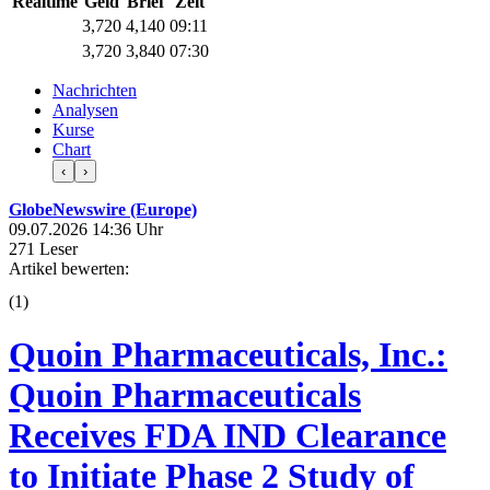
Realtime
Geld
Brief
Zeit
3,720
4,140
09:11
3,720
3,840
07:30
Nachrichten
Analysen
Kurse
Chart
‹
›
GlobeNewswire (Europe)
09.07.2026 14:36 Uhr
271 Leser
Artikel bewerten:
(
1
)
Quoin Pharmaceuticals, Inc.:
Quoin Pharmaceuticals
Receives FDA IND Clearance
to Initiate Phase 2 Study of