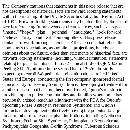
The Company cautions that statements in this press release that are
not descriptions of historical facts are forward-looking statements
within the meaning of the Private Securities Litigation Reform Act
of 1995. Forward-looking statements may be identified by the use of
words referencing future events or circumstances, such as "expect,"
"intend," "hope," "plan," "potential," "anticipate," "look forward,"
"believe," "may," and "will," among others. This press release
contains forward-looking statements. All statements that reflect the
Company's expectations, assumptions, projections, beliefs, or
opinions about the future, other than statements of historical fact, are
forward-looking statements, including, without limitation, statements
relating to: plans to initiate a Phase 2 clinical study of QRX003 in
Peeling Skin Syndrome in the second half of 2026; the study
expecting to enroll 6-8 pediatric and adult patients in the United
States and Europe; conducting the first company-sponsored formal
clinical study for Peeling Skin Syndrome; developing a treatment for
another disease that has long been overlooked; Quoin's mission to
provide hope to patient communities and families where none has
previously existed; reaching alignment with the FDA for Quoin's
upcoming Phase 3 study in Netherton Syndrome; and Quoin's
products in development collectively having the potential to target a
broad number of rare and orphan indications, including Netherton
Syndrome, Peeling Skin Syndrome, Palmoplantar Keratoderma,
Pachyonychia Congenita, Gorlin Syndrome, Tuberous Sclerosis