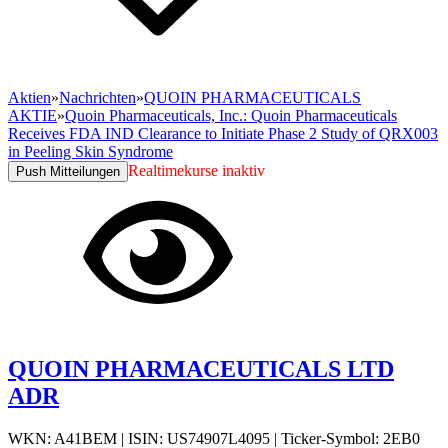
Aktien
»
Nachrichten
»
QUOIN PHARMACEUTICALS
AKTIE
»
Quoin Pharmaceuticals, Inc.: Quoin Pharmaceuticals
Receives FDA IND Clearance to Initiate Phase 2 Study of QRX003
in Peeling Skin Syndrome
Realtimekurse inaktiv
Push Mitteilungen
QUOIN PHARMACEUTICALS LTD
ADR
WKN: A41BEM
|
ISIN: US74907L4095
|
Ticker-Symbol: 2EB0