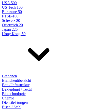
USA 500
US Tech 100
Eurozone 50
FTSE-100
Schweiz 20
Österreich 20
Japan 225
Hong Kong 50
Branchen
Branchenübersicht
Bau / Infrastrukur
Bekleidung / Textil
Biotechnologie
Chemie
Dienstleistungen
Eisen / Stahl