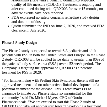
Assessment (IGA) and a pediatric dermatology-specific
quality-of-life measure (CDLQI). Treatment is ongoing and
after continued dosing with QRX003 for over 15 months, no
adverse events have been reported.
FDA expressed no safety concerns regarding study design
and duration of dosing.
Quoin submitted the IND on June 2, 2026, and received FDA
clearance in July 2026.
Phase 2 Study Design
The Phase 2 study is expected to recruit 6-8 pediatric and adult
patients with PSS in both the United States and Europe. In the Phase
2 study, QRX003 will be applied twice-daily to greater than 80% of
the patients' body surface area (BSA) over a 52-week period. The
Company is targeting the approval of QRX003 as a potential
treatment for PSS in 2028.
"For families living with Peeling Skin Syndrome, there is still no
approved treatment and no other active clinical development of a
potential treatment for the disease. This is what makes FDA
clearance to initiate our Phase 2 study so meaningful for this
community," said Dr. Michael Myers, CEO of Quoin
Pharmaceuticals. "We are excited to start this Phase 2 study of
QRX003 and take yet another step toward developing a treatment