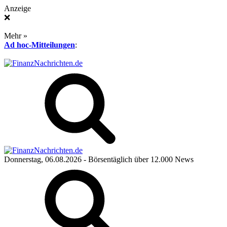
Anzeige
❌
Mehr »
Ad hoc-Mitteilungen
:
Donnerstag, 06.08.2026
- Börsentäglich über 12.000 News