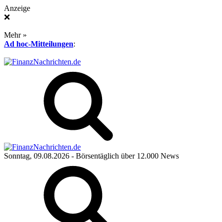
Anzeige
❌
Mehr »
Ad hoc-Mitteilungen
:
Sonntag, 09.08.2026
- Börsentäglich über 12.000 News