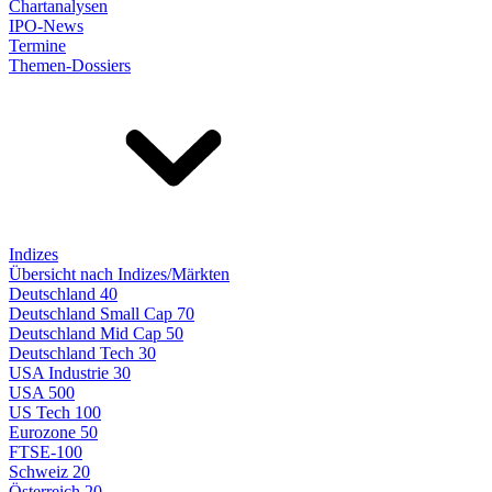
Chartanalysen
IPO-News
Termine
Themen-Dossiers
Indizes
Übersicht nach Indizes/Märkten
Deutschland 40
Deutschland Small Cap 70
Deutschland Mid Cap 50
Deutschland Tech 30
USA Industrie 30
USA 500
US Tech 100
Eurozone 50
FTSE-100
Schweiz 20
Österreich 20