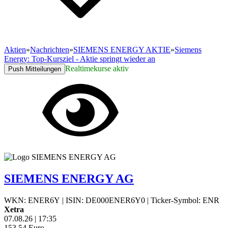
Aktien
»
Nachrichten
»
SIEMENS ENERGY AKTIE
»
Siemens
Energy: Top-Kursziel - Aktie springt wieder an
Realtimekurse aktiv
Push Mitteilungen
SIEMENS ENERGY AG
WKN: ENER6Y
|
ISIN: DE000ENER6Y0
|
Ticker-Symbol: ENR
Xetra
07.08.26
|
17:35
153,54
Euro