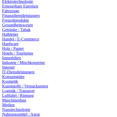
Elektrotechnologie
Erneuerbare Energien
Fahrzeuge
Finanzdienstleistungen
Freizeitprodukte
Gesundheitswesen
Getränke / Tabak
Halbleiter
Handel / E-Commerce
Hardware
Holz / Papier
Hotels / Tourismus
Immobilien
Industrie / Mischkonzerne
Internet
IT-Dienstleistungen
Konsumgüter
Kosmetik
Kunststoffe / Verpackungen
Logistik / Transport
Luftfahrt / Rüstung
Maschinenbau
Medien
Nanotechnologie
Nahrungsmittel / Agrar