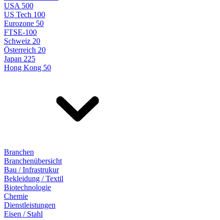
USA 500
US Tech 100
Eurozone 50
FTSE-100
Schweiz 20
Österreich 20
Japan 225
Hong Kong 50
Branchen
Branchenübersicht
Bau / Infrastrukur
Bekleidung / Textil
Biotechnologie
Chemie
Dienstleistungen
Eisen / Stahl