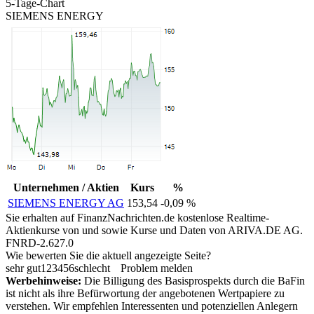
5-Tage-Chart
SIEMENS ENERGY
Unternehmen / Aktien
Kurs
%
SIEMENS ENERGY AG
153,54
-0,09 %
Sie erhalten auf FinanzNachrichten.de kostenlose Realtime-
Aktienkurse von
und
sowie Kurse und Daten von
ARIVA.DE AG
.
FNRD-2.627.0
Wie bewerten Sie die aktuell angezeigte Seite?
sehr gut
1
2
3
4
5
6
schlecht
Problem melden
Werbehinweise:
Die Billigung des Basisprospekts durch die BaFin
ist nicht als ihre Befürwortung der angebotenen Wertpapiere zu
verstehen. Wir empfehlen Interessenten und potenziellen Anlegern