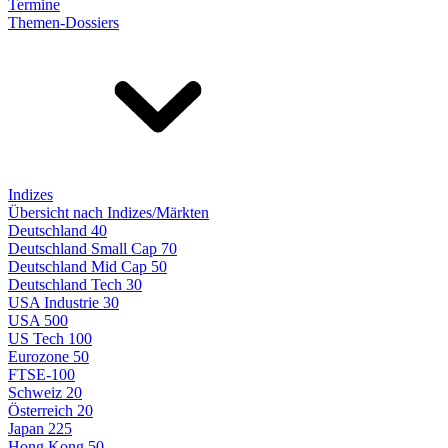
Termine
Themen-Dossiers
Indizes
Übersicht nach Indizes/Märkten
Deutschland 40
Deutschland Small Cap 70
Deutschland Mid Cap 50
Deutschland Tech 30
USA Industrie 30
USA 500
US Tech 100
Eurozone 50
FTSE-100
Schweiz 20
Österreich 20
Japan 225
Hong Kong 50