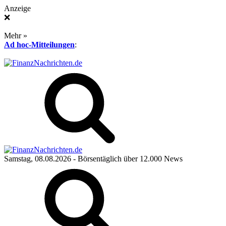
Anzeige
❌
Mehr »
Ad hoc-Mitteilungen
:
Samstag, 08.08.2026
- Börsentäglich über 12.000 News