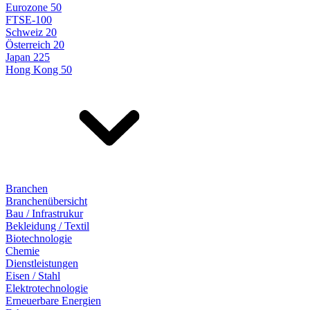
Eurozone 50
FTSE-100
Schweiz 20
Österreich 20
Japan 225
Hong Kong 50
Branchen
Branchenübersicht
Bau / Infrastrukur
Bekleidung / Textil
Biotechnologie
Chemie
Dienstleistungen
Eisen / Stahl
Elektrotechnologie
Erneuerbare Energien