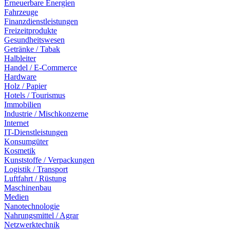
Erneuerbare Energien
Fahrzeuge
Finanzdienstleistungen
Freizeitprodukte
Gesundheitswesen
Getränke / Tabak
Halbleiter
Handel / E-Commerce
Hardware
Holz / Papier
Hotels / Tourismus
Immobilien
Industrie / Mischkonzerne
Internet
IT-Dienstleistungen
Konsumgüter
Kosmetik
Kunststoffe / Verpackungen
Logistik / Transport
Luftfahrt / Rüstung
Maschinenbau
Medien
Nanotechnologie
Nahrungsmittel / Agrar
Netzwerktechnik