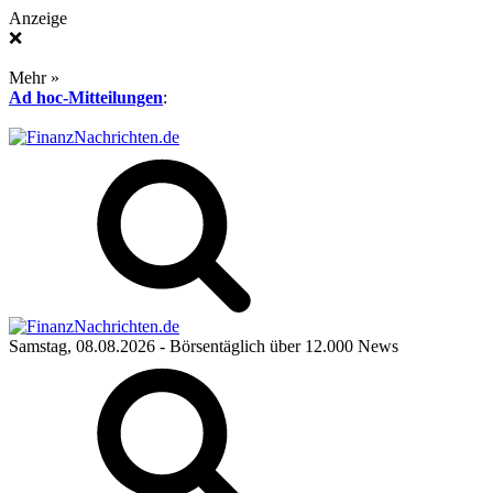
Anzeige
❌
Mehr »
Ad hoc-Mitteilungen
:
Samstag, 08.08.2026
- Börsentäglich über 12.000 News