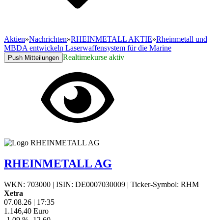
Aktien
»
Nachrichten
»
RHEINMETALL AKTIE
»
Rheinmetall und
MBDA entwickeln Laserwaffensystem für die Marine
Realtimekurse aktiv
Push Mitteilungen
RHEINMETALL AG
WKN: 703000
|
ISIN: DE0007030009
|
Ticker-Symbol: RHM
Xetra
07.08.26
|
17:35
1.146,40
Euro
-1,09 %
-12,60