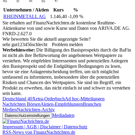
Unternehmen / Aktien
Kurs
%
RHEINMETALL AG
1.146,40
-1,09 %
Sie erhalten auf FinanzNachrichten.de kostenlose Realtime-
Aktienkurse von
und
sowie Kurse und Daten von
ARIVA.DE AG
.
FNRD-2.627.0
Wie bewerten Sie die aktuell angezeigte Seite?
sehr gut
1
2
3
4
5
6
schlecht
Problem melden
Werbehinweise:
Die Billigung des Basisprospekts durch die BaFin
ist nicht als ihre Befürwortung der angebotenen Wertpapiere zu
verstehen. Wir empfehlen Interessenten und potenziellen Anlegern
den Basisprospekt und die Endgültigen Bedingungen zu lesen,
bevor sie eine Anlageentscheidung treffen, um sich möglichst
umfassend zu informieren, insbesondere über die potenziellen
Risiken und Chancen des Wertpapiers. Sie sind im Begriff, ein
Produkt zu erwerben, das nicht einfach ist und schwer zu verstehen
sein kann.
Deutschland 40
Xetra-Orderbuch
Ad hoc-Mitteilungen
Nachrichten Börsen
Aktien-Empfehlungen
Branchen
Medien
Nachrichten-Archiv
Mediadaten
Datenschutzeinstellungen
Impressum | AGB | Disclaimer | Datenschutz
RSS-News von FinanzNachrichten.de