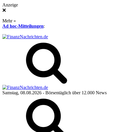
Anzeige
❌
Mehr »
Ad hoc-Mitteilungen
:
Samstag, 08.08.2026
- Börsentäglich über 12.000 News