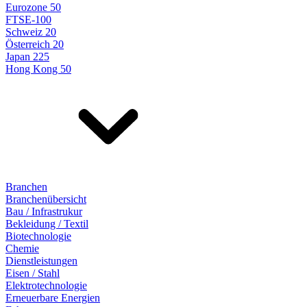
Eurozone 50
FTSE-100
Schweiz 20
Österreich 20
Japan 225
Hong Kong 50
Branchen
Branchenübersicht
Bau / Infrastrukur
Bekleidung / Textil
Biotechnologie
Chemie
Dienstleistungen
Eisen / Stahl
Elektrotechnologie
Erneuerbare Energien