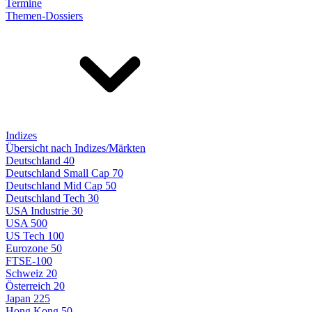
Termine
Themen-Dossiers
Indizes
Übersicht nach Indizes/Märkten
Deutschland 40
Deutschland Small Cap 70
Deutschland Mid Cap 50
Deutschland Tech 30
USA Industrie 30
USA 500
US Tech 100
Eurozone 50
FTSE-100
Schweiz 20
Österreich 20
Japan 225
Hong Kong 50