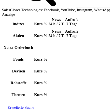
SalesCloser Technologies: Facebook, YouTube, Instagram, WhatsAp
Anzeige
News
Aufrufe
Indizes
Kurs
%
24 h / 7 T
7 Tage
News
Aufrufe
Aktien
Kurs
%
24 h / 7 T
7 Tage
Xetra-Orderbuch
Fonds
Kurs
%
Devisen
Kurs
%
Rohstoffe
Kurs
%
Themen
Kurs
%
Erweiterte Suche