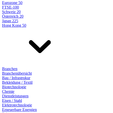
Eurozone 50
FTSE-100
Schweiz 20
Österreich 20
Japan 225
Hong Kong 50
Branchen
Branchenübersicht
Bau / Infrastrukur
Bekleidung / Textil
Biotechnologie
Chemie
Dienstleistungen
Eisen / Stahl
Elektrotechnologie
Erneuerbare Energien