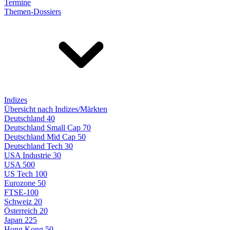
Termine
Themen-Dossiers
Indizes
Übersicht nach Indizes/Märkten
Deutschland 40
Deutschland Small Cap 70
Deutschland Mid Cap 50
Deutschland Tech 30
USA Industrie 30
USA 500
US Tech 100
Eurozone 50
FTSE-100
Schweiz 20
Österreich 20
Japan 225
Hong Kong 50