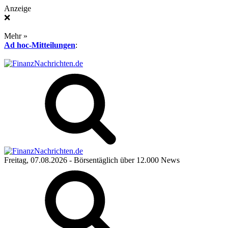
Anzeige
❌
Mehr »
Ad hoc-Mitteilungen
:
Freitag, 07.08.2026
- Börsentäglich über 12.000 News