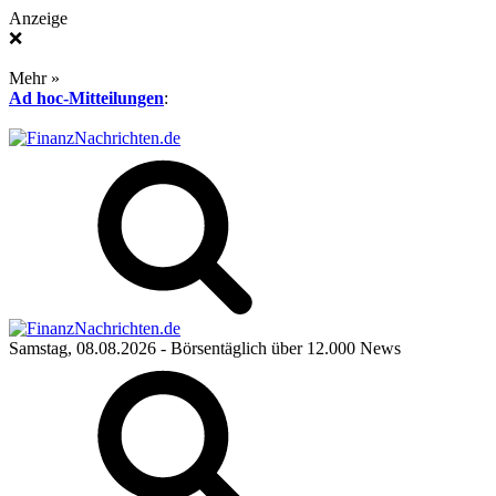
Anzeige
❌
Mehr »
Ad hoc-Mitteilungen
:
Samstag, 08.08.2026
- Börsentäglich über 12.000 News