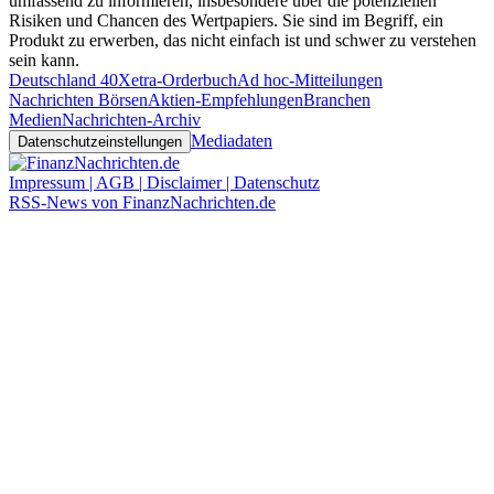
umfassend zu informieren, insbesondere über die potenziellen
Risiken und Chancen des Wertpapiers. Sie sind im Begriff, ein
Produkt zu erwerben, das nicht einfach ist und schwer zu verstehen
sein kann.
Deutschland 40
Xetra-Orderbuch
Ad hoc-Mitteilungen
Nachrichten Börsen
Aktien-Empfehlungen
Branchen
Medien
Nachrichten-Archiv
Mediadaten
Datenschutzeinstellungen
Impressum | AGB | Disclaimer | Datenschutz
RSS-News von FinanzNachrichten.de