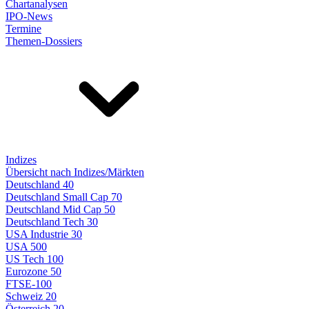
Chartanalysen
IPO-News
Termine
Themen-Dossiers
Indizes
Übersicht nach Indizes/Märkten
Deutschland 40
Deutschland Small Cap 70
Deutschland Mid Cap 50
Deutschland Tech 30
USA Industrie 30
USA 500
US Tech 100
Eurozone 50
FTSE-100
Schweiz 20
Österreich 20