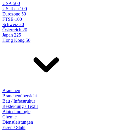
USA 500
US Tech 100
Eurozone 50
FTSE-100
Schweiz 20
Österreich 20
Japan 225
Hong Kong 50
Branchen
Branchenübersicht
Bau / Infrastrukur
Bekleidung / Textil
Biotechnologie
Chemie
Dienstleistungen
Eisen / Stahl