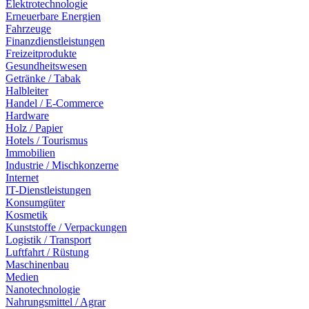
Elektrotechnologie
Erneuerbare Energien
Fahrzeuge
Finanzdienstleistungen
Freizeitprodukte
Gesundheitswesen
Getränke / Tabak
Halbleiter
Handel / E-Commerce
Hardware
Holz / Papier
Hotels / Tourismus
Immobilien
Industrie / Mischkonzerne
Internet
IT-Dienstleistungen
Konsumgüter
Kosmetik
Kunststoffe / Verpackungen
Logistik / Transport
Luftfahrt / Rüstung
Maschinenbau
Medien
Nanotechnologie
Nahrungsmittel / Agrar