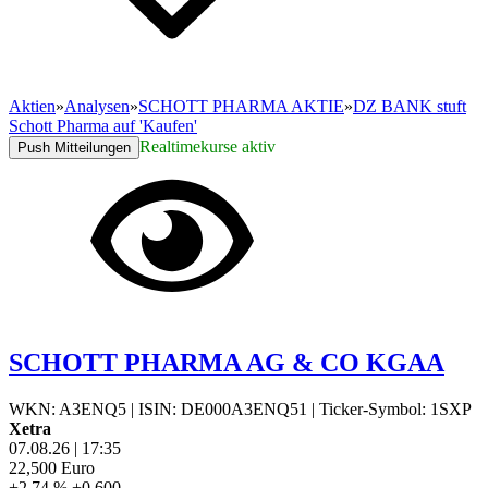
Aktien
»
Analysen
»
SCHOTT PHARMA AKTIE
»
DZ BANK stuft
Schott Pharma auf 'Kaufen'
Realtimekurse aktiv
Push Mitteilungen
SCHOTT PHARMA AG & CO KGAA
WKN: A3ENQ5
|
ISIN: DE000A3ENQ51
|
Ticker-Symbol: 1SXP
Xetra
07.08.26
|
17:35
22,500
Euro
+2,74 %
+0,600