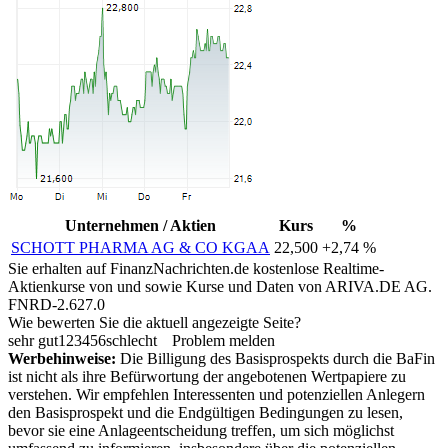
Unternehmen / Aktien
Kurs
%
SCHOTT PHARMA AG & CO KGAA
22,500
+2,74 %
Sie erhalten auf FinanzNachrichten.de kostenlose Realtime-
Aktienkurse von
und
sowie Kurse und Daten von
ARIVA.DE AG
.
FNRD-2.627.0
Wie bewerten Sie die aktuell angezeigte Seite?
sehr gut
1
2
3
4
5
6
schlecht
Problem melden
Werbehinweise:
Die Billigung des Basisprospekts durch die BaFin
ist nicht als ihre Befürwortung der angebotenen Wertpapiere zu
verstehen. Wir empfehlen Interessenten und potenziellen Anlegern
den Basisprospekt und die Endgültigen Bedingungen zu lesen,
bevor sie eine Anlageentscheidung treffen, um sich möglichst