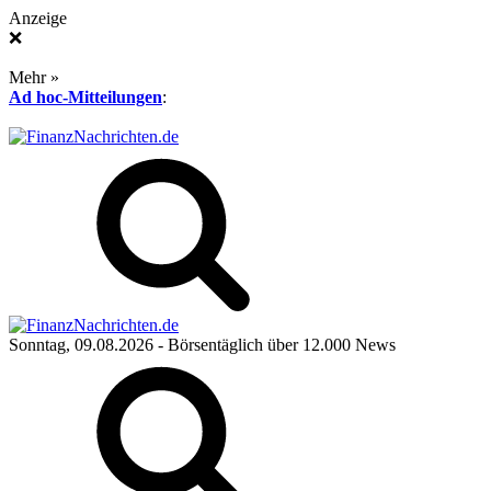
Anzeige
❌
Mehr »
Ad hoc-Mitteilungen
:
Sonntag, 09.08.2026
- Börsentäglich über 12.000 News