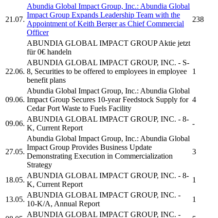
Abundia Global Impact Group, Inc.
:
Abundia Global
Impact Group
Expands Leadership Team with the
21.07.
238
Appointment of Keith Berger as Chief Commercial
Officer
ABUNDIA GLOBAL IMPACT GROUP
Aktie jetzt
für 0€ handeln
ABUNDIA GLOBAL IMPACT GROUP, INC.
- S-
22.06.
8, Securities to be offered to employees in employee
1
benefit plans
Abundia Global Impact Group, Inc.
:
Abundia Global
09.06.
Impact Group
Secures 10-year Feedstock Supply for
4
Cedar Port Waste to Fuels Facility
ABUNDIA GLOBAL IMPACT GROUP, INC.
- 8-
09.06.
-
K, Current Report
Abundia Global Impact Group, Inc.
:
Abundia Global
Impact Group
Provides Business Update
27.05.
3
Demonstrating Execution in Commercialization
Strategy
ABUNDIA GLOBAL IMPACT GROUP, INC.
- 8-
18.05.
1
K, Current Report
ABUNDIA GLOBAL IMPACT GROUP, INC.
-
13.05.
1
10-K/A, Annual Report
ABUNDIA GLOBAL IMPACT GROUP, INC.
-