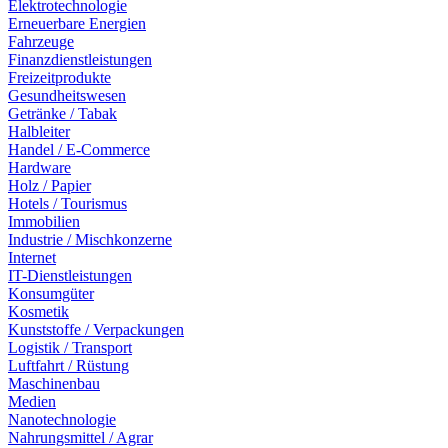
Elektrotechnologie
Erneuerbare Energien
Fahrzeuge
Finanzdienstleistungen
Freizeitprodukte
Gesundheitswesen
Getränke / Tabak
Halbleiter
Handel / E-Commerce
Hardware
Holz / Papier
Hotels / Tourismus
Immobilien
Industrie / Mischkonzerne
Internet
IT-Dienstleistungen
Konsumgüter
Kosmetik
Kunststoffe / Verpackungen
Logistik / Transport
Luftfahrt / Rüstung
Maschinenbau
Medien
Nanotechnologie
Nahrungsmittel / Agrar