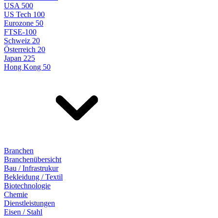
USA 500
US Tech 100
Eurozone 50
FTSE-100
Schweiz 20
Österreich 20
Japan 225
Hong Kong 50
Branchen
Branchenübersicht
Bau / Infrastrukur
Bekleidung / Textil
Biotechnologie
Chemie
Dienstleistungen
Eisen / Stahl