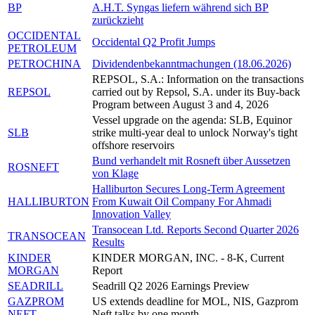
BP
A.H.T. Syngas liefern während sich BP
zurückzieht
OCCIDENTAL
Occidental Q2 Profit Jumps
PETROLEUM
PETROCHINA
Dividendenbekanntmachungen (18.06.2026)
REPSOL, S.A.: Information on the transactions
REPSOL
carried out by Repsol, S.A. under its Buy-back
Program between August 3 and 4, 2026
Vessel upgrade on the agenda: SLB, Equinor
SLB
strike multi-year deal to unlock Norway's tight
offshore reservoirs
Bund verhandelt mit Rosneft über Aussetzen
ROSNEFT
von Klage
Halliburton Secures Long-Term Agreement
HALLIBURTON
From Kuwait Oil Company For Ahmadi
Innovation Valley
Transocean Ltd. Reports Second Quarter 2026
TRANSOCEAN
Results
KINDER
KINDER MORGAN, INC. - 8-K, Current
MORGAN
Report
SEADRILL
Seadrill Q2 2026 Earnings Preview
GAZPROM
US extends deadline for MOL, NIS, Gazprom
NEFT
Neft talks by one month