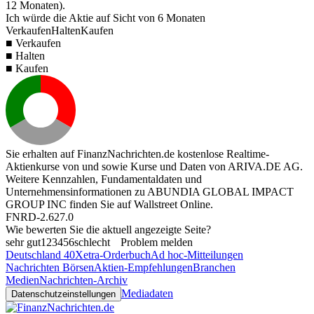
12 Monaten).
Ich würde die Aktie auf Sicht von 6 Monaten
Verkaufen
Halten
Kaufen
■ Verkaufen
■ Halten
■ Kaufen
Sie erhalten auf FinanzNachrichten.de kostenlose Realtime-
Aktienkurse von
und
sowie Kurse und Daten von
ARIVA.DE AG
.
Weitere Kennzahlen, Fundamentaldaten und
Unternehmensinformationen zu ABUNDIA GLOBAL IMPACT
GROUP INC finden Sie auf
Wallstreet Online
.
FNRD-2.627.0
Wie bewerten Sie die aktuell angezeigte Seite?
sehr gut
1
2
3
4
5
6
schlecht
Problem melden
Deutschland 40
Xetra-Orderbuch
Ad hoc-Mitteilungen
Nachrichten Börsen
Aktien-Empfehlungen
Branchen
Medien
Nachrichten-Archiv
Mediadaten
Datenschutzeinstellungen