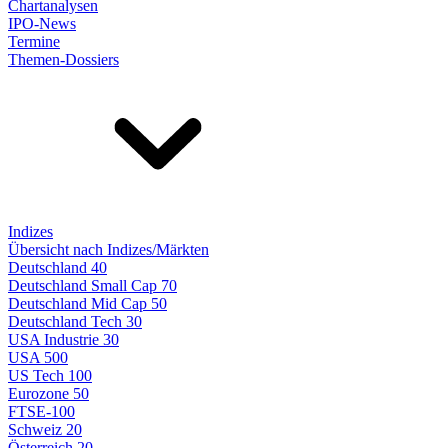
Chartanalysen
IPO-News
Termine
Themen-Dossiers
Indizes
Übersicht nach Indizes/Märkten
Deutschland 40
Deutschland Small Cap 70
Deutschland Mid Cap 50
Deutschland Tech 30
USA Industrie 30
USA 500
US Tech 100
Eurozone 50
FTSE-100
Schweiz 20
Österreich 20