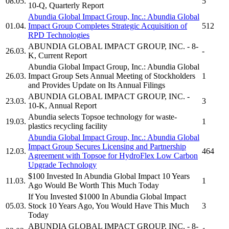
08.05.
5
10-Q, Quarterly Report
Abundia Global Impact Group, Inc.
:
Abundia Global
01.04.
Impact Group
Completes Strategic Acquisition of
512
RPD Technologies
ABUNDIA GLOBAL IMPACT GROUP, INC.
- 8-
26.03.
-
K, Current Report
Abundia Global Impact Group, Inc.
:
Abundia Global
26.03.
Impact Group
Sets Annual Meeting of Stockholders
1
and Provides Update on Its Annual Filings
ABUNDIA GLOBAL IMPACT GROUP, INC.
-
23.03.
3
10-K, Annual Report
Abundia
selects Topsoe technology for waste-
19.03.
1
plastics recycling facility
Abundia Global Impact Group, Inc.
:
Abundia Global
Impact Group
Secures Licensing and Partnership
12.03.
464
Agreement with Topsoe for HydroFlex Low Carbon
Upgrade Technology
$100 Invested In
Abundia Global Impact
10 Years
11.03.
1
Ago Would Be Worth This Much Today
If You Invested $1000 In
Abundia Global Impact
05.03.
Stock 10 Years Ago, You Would Have This Much
3
Today
ABUNDIA GLOBAL IMPACT GROUP, INC.
- 8-