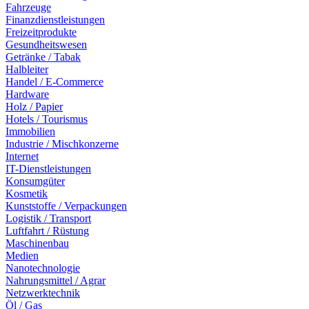
Fahrzeuge
Finanzdienstleistungen
Freizeitprodukte
Gesundheitswesen
Getränke / Tabak
Halbleiter
Handel / E-Commerce
Hardware
Holz / Papier
Hotels / Tourismus
Immobilien
Industrie / Mischkonzerne
Internet
IT-Dienstleistungen
Konsumgüter
Kosmetik
Kunststoffe / Verpackungen
Logistik / Transport
Luftfahrt / Rüstung
Maschinenbau
Medien
Nanotechnologie
Nahrungsmittel / Agrar
Netzwerktechnik
Öl / Gas