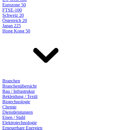
Eurozone 50
FTSE-100
Schweiz 20
Österreich 20
Japan 225
Hong Kong 50
Branchen
Branchenübersicht
Bau / Infrastrukur
Bekleidung / Textil
Biotechnologie
Chemie
Dienstleistungen
Eisen / Stahl
Elektrotechnologie
Erneuerbare Energien