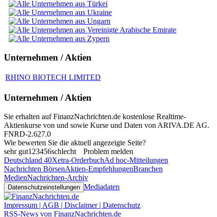
Unternehmen / Aktien
RHINO BIOTECH LIMITED
Unternehmen / Aktien
Sie erhalten auf FinanzNachrichten.de kostenlose Realtime-
Aktienkurse von
und
sowie Kurse und Daten von
ARIVA.DE AG
.
FNRD-2.627.0
Wie bewerten Sie die aktuell angezeigte Seite?
sehr gut
1
2
3
4
5
6
schlecht
Problem melden
Deutschland 40
Xetra-Orderbuch
Ad hoc-Mitteilungen
Nachrichten Börsen
Aktien-Empfehlungen
Branchen
Medien
Nachrichten-Archiv
Mediadaten
Datenschutzeinstellungen
Impressum | AGB | Disclaimer | Datenschutz
RSS-News von FinanzNachrichten.de