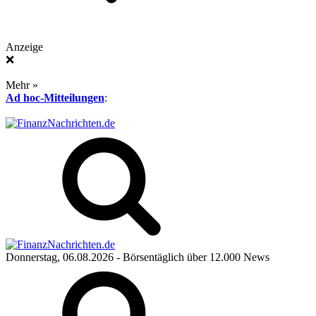
Anzeige
❌
Mehr »
Ad hoc-Mitteilungen
:
Donnerstag, 06.08.2026
- Börsentäglich über 12.000 News