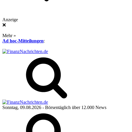
Anzeige
❌
Mehr »
Ad hoc-Mitteilungen
:
Sonntag, 09.08.2026
- Börsentäglich über 12.000 News