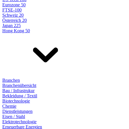
Eurozone 50
FTSE-100
Schweiz 20
Österreich 20
Japan 225
Hong Kong 50
Branchen
Branchenübersicht
Bau / Infrastrukur
Bekleidung / Textil
Biotechnologie
Chemie
Dienstleistungen
Eisen / Stahl
Elektrotechnologie
Erneuerbare Energien