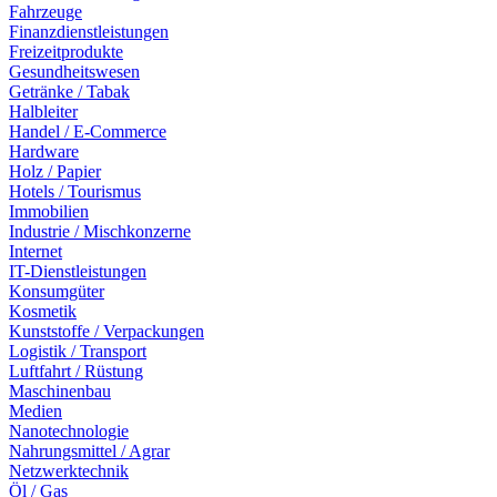
Fahrzeuge
Finanzdienstleistungen
Freizeitprodukte
Gesundheitswesen
Getränke / Tabak
Halbleiter
Handel / E-Commerce
Hardware
Holz / Papier
Hotels / Tourismus
Immobilien
Industrie / Mischkonzerne
Internet
IT-Dienstleistungen
Konsumgüter
Kosmetik
Kunststoffe / Verpackungen
Logistik / Transport
Luftfahrt / Rüstung
Maschinenbau
Medien
Nanotechnologie
Nahrungsmittel / Agrar
Netzwerktechnik
Öl / Gas