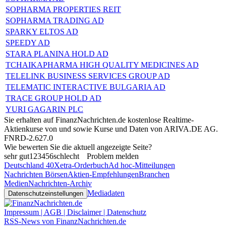
SOPHARMA PROPERTIES REIT
SOPHARMA TRADING AD
SPARKY ELTOS AD
SPEEDY AD
STARA PLANINA HOLD AD
TCHAIKAPHARMA HIGH QUALITY MEDICINES AD
TELELINK BUSINESS SERVICES GROUP AD
TELEMATIC INTERACTIVE BULGARIA AD
TRACE GROUP HOLD AD
YURI GAGARIN PLC
Sie erhalten auf FinanzNachrichten.de kostenlose Realtime-
Aktienkurse von
und
sowie Kurse und Daten von
ARIVA.DE AG
.
FNRD-2.627.0
Wie bewerten Sie die aktuell angezeigte Seite?
sehr gut
1
2
3
4
5
6
schlecht
Problem melden
Deutschland 40
Xetra-Orderbuch
Ad hoc-Mitteilungen
Nachrichten Börsen
Aktien-Empfehlungen
Branchen
Medien
Nachrichten-Archiv
Mediadaten
Datenschutzeinstellungen
Impressum | AGB | Disclaimer | Datenschutz
RSS-News von FinanzNachrichten.de