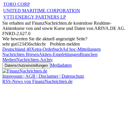
TORO CORP
UNITED MARITIME CORPORATION
VTTI ENERGY PARTNERS LP
Sie erhalten auf FinanzNachrichten.de kostenlose Realtime-
Aktienkurse von
und
sowie Kurse und Daten von
ARIVA.DE AG
.
FNRD-2.627.0
Wie bewerten Sie die aktuell angezeigte Seite?
sehr gut
1
2
3
4
5
6
schlecht
Problem melden
Deutschland 40
Xetra-Orderbuch
Ad hoc-Mitteilungen
Nachrichten Börsen
Aktien-Empfehlungen
Branchen
Medien
Nachrichten-Archiv
Mediadaten
Datenschutzeinstellungen
Impressum | AGB | Disclaimer | Datenschutz
RSS-News von FinanzNachrichten.de