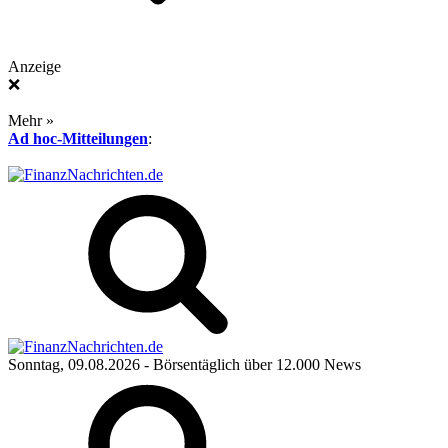
Anzeige
❌
Mehr »
Ad hoc-Mitteilungen
:
Sonntag, 09.08.2026
- Börsentäglich über 12.000 News