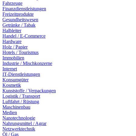
Fahrzeuge
Finanzdienstleistungen
Freizeitprodukte
Gesundheitswesen
Getränke / Tabak
Halbleiter
Handel / E-Commerce
Hardware
Holz / Papier
Hotels / Tourismus
Immobilien
Industrie / Mischkonzerne
Internet
IT-Dienstleistungen
Konsumgüter
Kosmetik
Kunststoffe / Verpackungen
Logistik / Transport
Luftfahrt / Rüstung
Maschinenbau
Medien
Nanotechnologie
Nahrungsmittel / Agrar
Netzwerktechnik
Öl / Gas