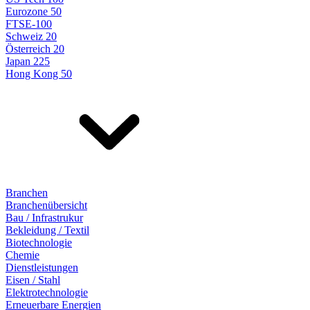
Eurozone 50
FTSE-100
Schweiz 20
Österreich 20
Japan 225
Hong Kong 50
Branchen
Branchenübersicht
Bau / Infrastrukur
Bekleidung / Textil
Biotechnologie
Chemie
Dienstleistungen
Eisen / Stahl
Elektrotechnologie
Erneuerbare Energien