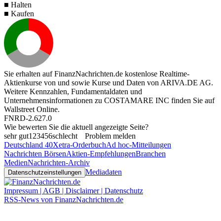
■ Halten
■ Kaufen
Sie erhalten auf FinanzNachrichten.de kostenlose Realtime-
Aktienkurse von
und
sowie Kurse und Daten von
ARIVA.DE AG
.
Weitere Kennzahlen, Fundamentaldaten und
Unternehmensinformationen zu COSTAMARE INC finden Sie auf
Wallstreet Online
.
FNRD-2.627.0
Wie bewerten Sie die aktuell angezeigte Seite?
sehr gut
1
2
3
4
5
6
schlecht
Problem melden
Deutschland 40
Xetra-Orderbuch
Ad hoc-Mitteilungen
Nachrichten Börsen
Aktien-Empfehlungen
Branchen
Medien
Nachrichten-Archiv
Mediadaten
Datenschutzeinstellungen
Impressum | AGB | Disclaimer | Datenschutz
RSS-News von FinanzNachrichten.de