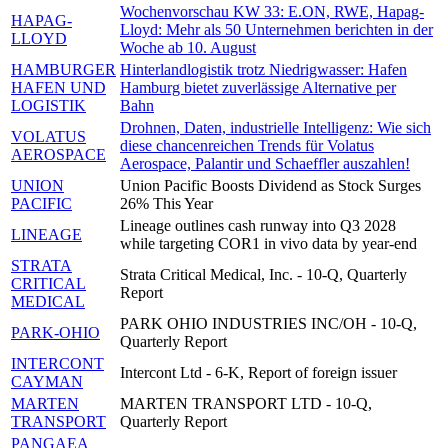
Wochenvorschau KW 33: E.ON, RWE, Hapag-
HAPAG-
Lloyd: Mehr als 50 Unternehmen berichten in der
LLOYD
Woche ab 10. August
HAMBURGER
Hinterlandlogistik trotz Niedrigwasser: Hafen
HAFEN UND
Hamburg bietet zuverlässige Alternative per
LOGISTIK
Bahn
Drohnen, Daten, industrielle Intelligenz: Wie sich
VOLATUS
diese chancenreichen Trends für Volatus
AEROSPACE
Aerospace, Palantir und Schaeffler auszahlen!
UNION
Union Pacific Boosts Dividend as Stock Surges
PACIFIC
26% This Year
Lineage outlines cash runway into Q3 2028
LINEAGE
while targeting COR1 in vivo data by year-end
STRATA
Strata Critical Medical, Inc. - 10-Q, Quarterly
CRITICAL
Report
MEDICAL
PARK OHIO INDUSTRIES INC/OH - 10-Q,
PARK-OHIO
Quarterly Report
INTERCONT
Intercont Ltd - 6-K, Report of foreign issuer
CAYMAN
MARTEN
MARTEN TRANSPORT LTD - 10-Q,
TRANSPORT
Quarterly Report
PANGAEA