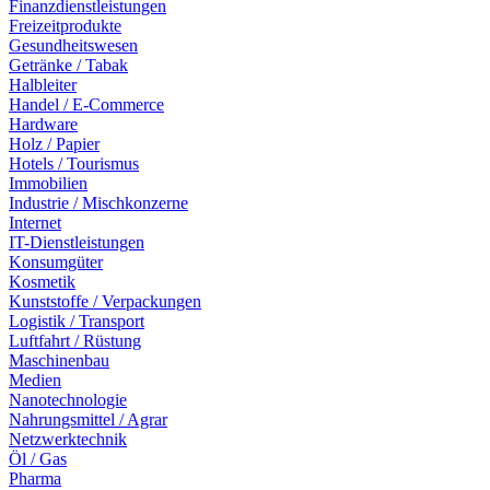
Finanzdienstleistungen
Freizeitprodukte
Gesundheitswesen
Getränke / Tabak
Halbleiter
Handel / E-Commerce
Hardware
Holz / Papier
Hotels / Tourismus
Immobilien
Industrie / Mischkonzerne
Internet
IT-Dienstleistungen
Konsumgüter
Kosmetik
Kunststoffe / Verpackungen
Logistik / Transport
Luftfahrt / Rüstung
Maschinenbau
Medien
Nanotechnologie
Nahrungsmittel / Agrar
Netzwerktechnik
Öl / Gas
Pharma