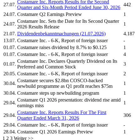
Costamare Inc.
Reports Results for the Second
27.07.
442
Quarter and Six-Month Period Ended June 30, 2026
24.07.
Costamare
Q2 Earnings Preview
1
Costamare Inc.
Sets the Date for Its Second Quarter
24.07.
1
2026 Results Release
21.07.
Dividendenbekanntmachungen (21.07.2026)
4.187
13.07.
Costamare Inc.
- 6-K, Report of foreign issuer
-
01.07.
Costamare
raises dividend by 8.7% to $0.125
1
01.07.
Costamare Inc.
- 6-K, Report of foreign issuer
4
Costamare Inc.
Declares Quarterly Dividend on Its
01.07.
3
Preferred and Common Stock
20.05.
Costamare Inc.
- 6-K, Report of foreign issuer
2
Costamare
secures $2.8bn COSCO-backed
30.04.
1
newbuild programme as Q1 profit reaches $75m
30.04.
Costamare
steps up newbuilding program
1
Costamare
Q1 2026 presentation: dividend rise amid
29.04.
1
earnings miss
Costamare Inc.
Reports Results For The First
29.04.
306
Quarter Ended March 31, 2026
29.04.
Costamare Inc.
- 6-K, Report of foreign issuer
-
28.04.
Costamare
Q1 2026 Earnings Preview
1
1
2
3
Weiter >>