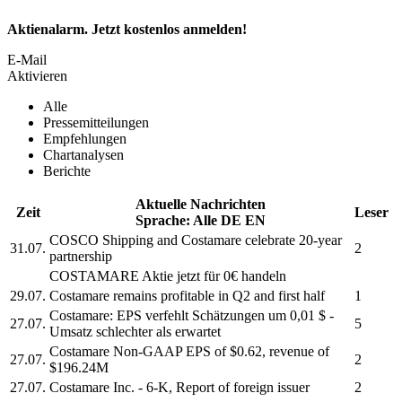
Aktienalarm. Jetzt kostenlos anmelden!
E-Mail
Aktivieren
Alle
Pressemitteilungen
Empfehlungen
Chartanalysen
Berichte
Aktuelle Nachrichten
Zeit
Leser
Sprache:
Alle
DE
EN
COSCO Shipping and
Costamare
celebrate 20-year
31.07.
2
partnership
COSTAMARE
Aktie jetzt für 0€ handeln
29.07.
Costamare
remains profitable in Q2 and first half
1
Costamare:
EPS verfehlt Schätzungen um 0,01 $ -
27.07.
5
Umsatz schlechter als erwartet
Costamare
Non-GAAP EPS of $0.62, revenue of
27.07.
2
$196.24M
27.07.
Costamare Inc.
- 6-K, Report of foreign issuer
2