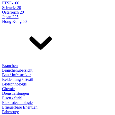
FTSE-100
Schweiz 20
Österreich 20
Japan 225
Hong Kong 50
Branchen
Branchenübersicht
Bau / Infrastrukur
Bekleidung / Textil
Biotechnologie
Chemie
Dienstleistungen
Eisen / Stahl
Elektrotechnologie
Erneuerbare Energien
Fahrzeuge