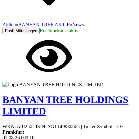
Aktien
»
BANYAN TREE AKTIE
»
News
Realtimekurse aktiv
Push Mitteilungen
BANYAN TREE HOLDINGS
LIMITED
WKN: A0J250
|
ISIN: SG1T49930665
|
Ticker-Symbol: 1O7
Frankfurt
07.08.26
|
09:10