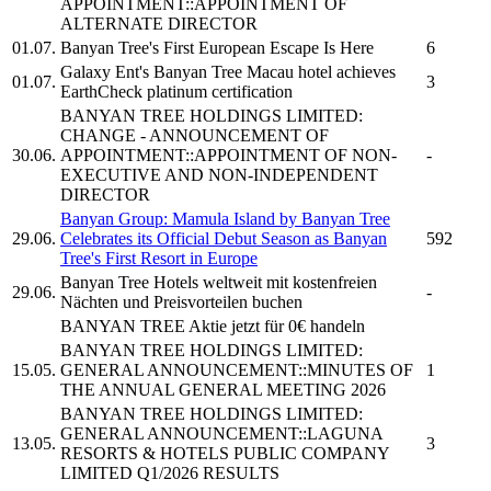
APPOINTMENT::APPOINTMENT OF
ALTERNATE DIRECTOR
01.07.
Banyan Tree's
First European Escape Is Here
6
Galaxy Ent's
Banyan Tree
Macau hotel achieves
01.07.
3
EarthCheck platinum certification
BANYAN TREE HOLDINGS LIMITED:
CHANGE - ANNOUNCEMENT OF
30.06.
APPOINTMENT::APPOINTMENT OF NON-
-
EXECUTIVE AND NON-INDEPENDENT
DIRECTOR
Banyan Group: Mamula Island by
Banyan Tree
29.06.
Celebrates its Official Debut Season as
Banyan
592
Tree's
First Resort in Europe
Banyan Tree
Hotels weltweit mit kostenfreien
29.06.
-
Nächten und Preisvorteilen buchen
BANYAN TREE
Aktie jetzt für 0€ handeln
BANYAN TREE HOLDINGS LIMITED:
15.05.
GENERAL ANNOUNCEMENT::MINUTES OF
1
THE ANNUAL GENERAL MEETING 2026
BANYAN TREE HOLDINGS LIMITED:
GENERAL ANNOUNCEMENT::LAGUNA
13.05.
3
RESORTS & HOTELS PUBLIC COMPANY
LIMITED Q1/2026 RESULTS