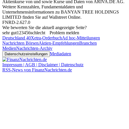
Aktienkurse von
und
sowie Kurse und Daten von
ARIVA.DE AG
.
Weitere Kennzahlen, Fundamentaldaten und
Unternehmensinformationen zu BANYAN TREE HOLDINGS
LIMITED finden Sie auf
Wallstreet Online
.
FNRD-2.627.0
Wie bewerten Sie die aktuell angezeigte Seite?
sehr gut
1
2
3
4
5
6
schlecht
Problem melden
Deutschland 40
Xetra-Orderbuch
Ad hoc-Mitteilungen
Nachrichten Börsen
Aktien-Empfehlungen
Branchen
Medien
Nachrichten-Archiv
Mediadaten
Datenschutzeinstellungen
Impressum | AGB | Disclaimer | Datenschutz
RSS-News von FinanzNachrichten.de