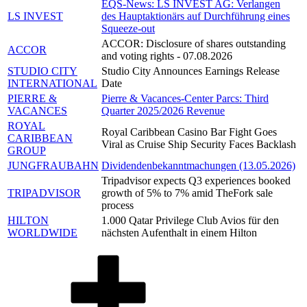
EQS-News: LS INVEST AG: Verlangen
LS INVEST
des Hauptaktionärs auf Durchführung eines
Squeeze-out
ACCOR: Disclosure of shares outstanding
ACCOR
and voting rights - 07.08.2026
STUDIO CITY
Studio City Announces Earnings Release
INTERNATIONAL
Date
PIERRE &
Pierre & Vacances-Center Parcs: Third
VACANCES
Quarter 2025/2026 Revenue
ROYAL
Royal Caribbean Casino Bar Fight Goes
CARIBBEAN
Viral as Cruise Ship Security Faces Backlash
GROUP
JUNGFRAUBAHN
Dividendenbekanntmachungen (13.05.2026)
Tripadvisor expects Q3 experiences booked
TRIPADVISOR
growth of 5% to 7% amid TheFork sale
process
HILTON
1.000 Qatar Privilege Club Avios für den
WORLDWIDE
nächsten Aufenthalt in einem Hilton