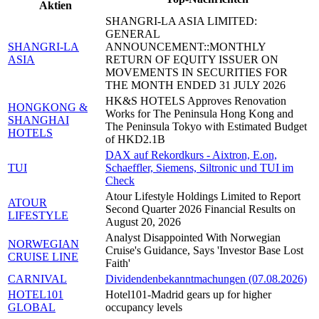
Aktien
SHANGRI-LA ASIA LIMITED:
GENERAL
SHANGRI-LA
ANNOUNCEMENT::MONTHLY
ASIA
RETURN OF EQUITY ISSUER ON
MOVEMENTS IN SECURITIES FOR
THE MONTH ENDED 31 JULY 2026
HK&S HOTELS Approves Renovation
HONGKONG &
Works for The Peninsula Hong Kong and
SHANGHAI
The Peninsula Tokyo with Estimated Budget
HOTELS
of HKD2.1B
DAX auf Rekordkurs - Aixtron, E.on,
TUI
Schaeffler, Siemens, Siltronic und TUI im
Check
Atour Lifestyle Holdings Limited to Report
ATOUR
Second Quarter 2026 Financial Results on
LIFESTYLE
August 20, 2026
Analyst Disappointed With Norwegian
NORWEGIAN
Cruise's Guidance, Says 'Investor Base Lost
CRUISE LINE
Faith'
CARNIVAL
Dividendenbekanntmachungen (07.08.2026)
HOTEL101
Hotel101-Madrid gears up for higher
GLOBAL
occupancy levels