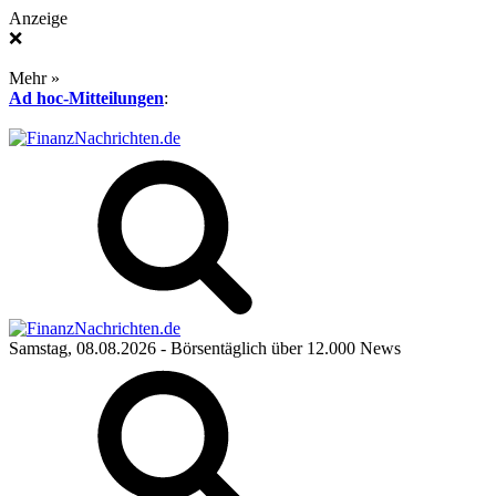
Anzeige
❌
Mehr »
Ad hoc-Mitteilungen
:
Samstag, 08.08.2026
- Börsentäglich über 12.000 News