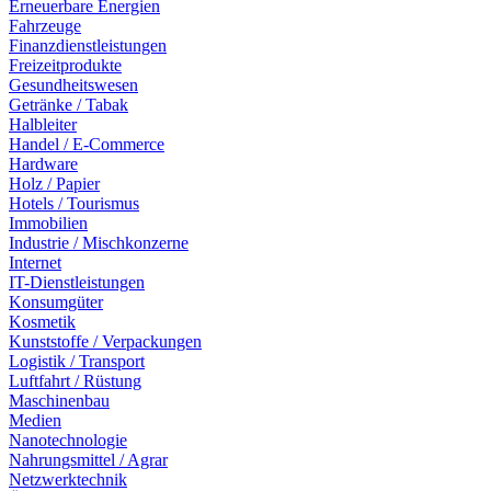
Erneuerbare Energien
Fahrzeuge
Finanzdienstleistungen
Freizeitprodukte
Gesundheitswesen
Getränke / Tabak
Halbleiter
Handel / E-Commerce
Hardware
Holz / Papier
Hotels / Tourismus
Immobilien
Industrie / Mischkonzerne
Internet
IT-Dienstleistungen
Konsumgüter
Kosmetik
Kunststoffe / Verpackungen
Logistik / Transport
Luftfahrt / Rüstung
Maschinenbau
Medien
Nanotechnologie
Nahrungsmittel / Agrar
Netzwerktechnik