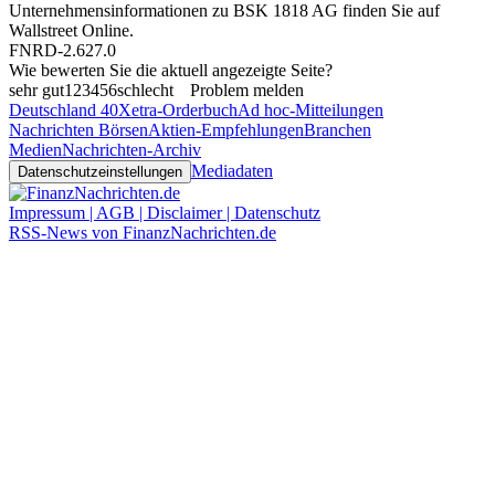
Unternehmensinformationen zu BSK 1818 AG finden Sie auf
Wallstreet Online
.
FNRD-2.627.0
Wie bewerten Sie die aktuell angezeigte Seite?
sehr gut
1
2
3
4
5
6
schlecht
Problem melden
Deutschland 40
Xetra-Orderbuch
Ad hoc-Mitteilungen
Nachrichten Börsen
Aktien-Empfehlungen
Branchen
Medien
Nachrichten-Archiv
Mediadaten
Datenschutzeinstellungen
Impressum | AGB | Disclaimer | Datenschutz
RSS-News von FinanzNachrichten.de