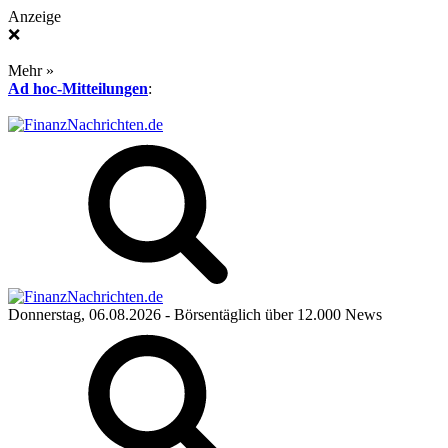
Anzeige
❌
Mehr »
Ad hoc-Mitteilungen
:
Donnerstag, 06.08.2026
- Börsentäglich über 12.000 News