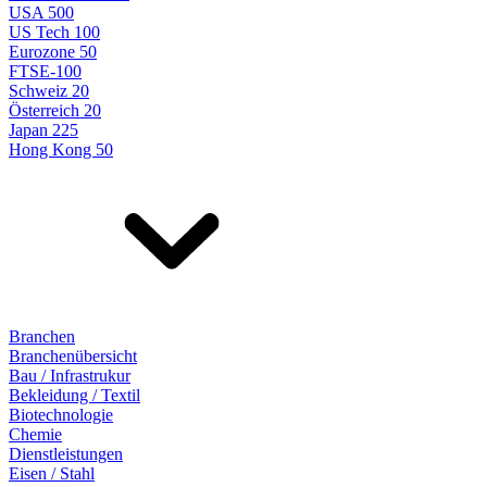
USA 500
US Tech 100
Eurozone 50
FTSE-100
Schweiz 20
Österreich 20
Japan 225
Hong Kong 50
Branchen
Branchenübersicht
Bau / Infrastrukur
Bekleidung / Textil
Biotechnologie
Chemie
Dienstleistungen
Eisen / Stahl