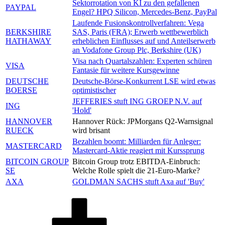
Sektorrotation von KI zu den gefallenen
PAYPAL
Engel? HPQ Silicon, Mercedes-Benz, PayPal
Laufende Fusionskontrollverfahren: Vega
BERKSHIRE
SAS, Paris (FRA); Erwerb wettbewerblich
HATHAWAY
erheblichen Einflusses auf und Anteilserwerb
an Vodafone Group Plc, Berkshire (UK)
Visa nach Quartalszahlen: Experten schüren
VISA
Fantasie für weitere Kursgewinne
DEUTSCHE
Deutsche-Börse-Konkurrent LSE wird etwas
BOERSE
optimistischer
JEFFERIES stuft ING GROEP N.V. auf
ING
'Hold'
HANNOVER
Hannover Rück: JPMorgans Q2-Warnsignal
RUECK
wird brisant
Bezahlen boomt: Milliarden für Anleger:
MASTERCARD
Mastercard-Aktie reagiert mit Kurssprung
BITCOIN GROUP
Bitcoin Group trotz EBITDA-Einbruch:
SE
Welche Rolle spielt die 21-Euro-Marke?
AXA
GOLDMAN SACHS stuft Axa auf 'Buy'