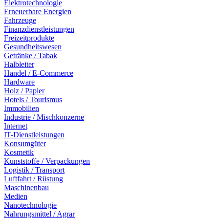
Elektrotechnologie
Erneuerbare Energien
Fahrzeuge
Finanzdienstleistungen
Freizeitprodukte
Gesundheitswesen
Getränke / Tabak
Halbleiter
Handel / E-Commerce
Hardware
Holz / Papier
Hotels / Tourismus
Immobilien
Industrie / Mischkonzerne
Internet
IT-Dienstleistungen
Konsumgüter
Kosmetik
Kunststoffe / Verpackungen
Logistik / Transport
Luftfahrt / Rüstung
Maschinenbau
Medien
Nanotechnologie
Nahrungsmittel / Agrar