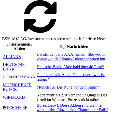
BSK 1818 AG-Investoren interessieren sich auch für diese News
Unternehmen /
Top-Nachrichten
Aktien
Dividendenperle AXA: Zahlen-Showdown
ALLIANZ
voraus - auch Allianz-Anleger schauen hin
DEUTSCHE
Deutsche Bank: Aktie bald über 40 Euro?
BANK
Commerzbank-Aktie: Game over - was ist
COMMERZBANK
ratsam?
MUENCHENER
Munich Re: Die Ruhe vor dem Sturm?
RUECK
Nach mehr als 270 Verhandlungstagen: Das
WIRECARD
Urteil im Wirecard-Prozess rückt näher
Börse, Baby!: Diese Aktien sind weniger
PORSCHE SE
wert als ihre Einzelteile - Chance oder Falle?