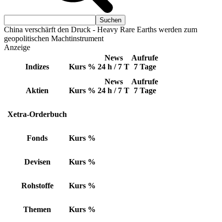
China verschärft den Druck - Heavy Rare Earths werden zum
geopolitischen Machtinstrument
Anzeige
News
Aufrufe
Indizes
Kurs
%
24 h / 7 T
7 Tage
News
Aufrufe
Aktien
Kurs
%
24 h / 7 T
7 Tage
Xetra-Orderbuch
Fonds
Kurs
%
Devisen
Kurs
%
Rohstoffe
Kurs
%
Themen
Kurs
%