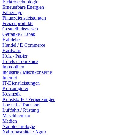
Elektrotechnologie
Erneuerbare Energien
Fahrzeuge
Finanzdienstleistungen
Freizeitprodukte
Gesundheitswesen
Getränke / Tabak
Halbleiter
Handel / E-Commerce
Hardware
Holz / Papier
Hotels / Tourismus
Immobilien
Industrie / Mischkonzerne
Internet
IT-Dienstleistungen
Konsumgüter
Kosmetik
Kunststoffe / Verpackungen
Logistik / Transport
Luftfahrt / Rüstung
Maschinenbau
Medien
Nanotechnologie
Nahrungsmittel / Agrar