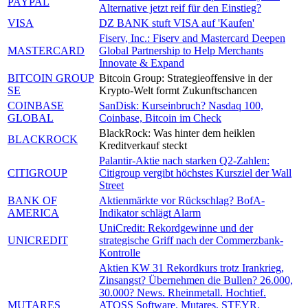
PAYPAL
Alternative jetzt reif für den Einstieg?
VISA
DZ BANK stuft VISA auf 'Kaufen'
Fiserv, Inc.: Fiserv and Mastercard Deepen
MASTERCARD
Global Partnership to Help Merchants
Innovate & Expand
BITCOIN GROUP
Bitcoin Group: Strategieoffensive in der
SE
Krypto-Welt formt Zukunftschancen
COINBASE
SanDisk: Kurseinbruch? Nasdaq 100,
GLOBAL
Coinbase, Bitcoin im Check
BlackRock: Was hinter dem heiklen
BLACKROCK
Kreditverkauf steckt
Palantir-Aktie nach starken Q2-Zahlen:
CITIGROUP
Citigroup vergibt höchstes Kursziel der Wall
Street
BANK OF
Aktienmärkte vor Rückschlag? BofA-
AMERICA
Indikator schlägt Alarm
UniCredit: Rekordgewinne und der
UNICREDIT
strategische Griff nach der Commerzbank-
Kontrolle
Aktien KW 31 Rekordkurs trotz Irankrieg,
Zinsangst? Übernehmen die Bullen? 26.000,
30.000? News. Rheinmetall. Hochtief.
MUTARES
ATOSS Software. Mutares. STEYR.