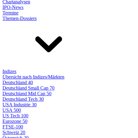
Chartanalysen
IPO-News
Termine
Themen-Dossiers
Indizes
Übersicht nach Indizes/Märkten
Deutschland 40
Deutschland Small Cap 70
Deutschland Mid Cap 50
Deutschland Tech 30
USA Industrie 30
USA 500
US Tech 100
Eurozone 50
FTSE-100
Schweiz 20
Österreich 20