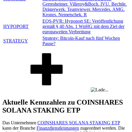
Gerresheimer. Villeroy&Boch. IVU. Bechtle.
Drägerwerk. Teamviewer. Mercedes. AMG.
Krones. Nemetschek. R
EQS-PVR: Hypoport SE: Veröffentlichung
HYPOPORT
gemäß § 40 Abs. 1 WpHG mit dem Ziel der
europaweiten Verbreitung
Strategy: Bitcoin-Kauf nach fünf Wochen
STRATEGY
Pause?
Aktuelle Kennzahlen zu COINSHARES
SOLANA STAKING ETP
Das Unternehmen
COINSHARES SOLANA STAKING ETP
kann der Branche
Finanzdienstleistungen
zugeordnet werden. Die