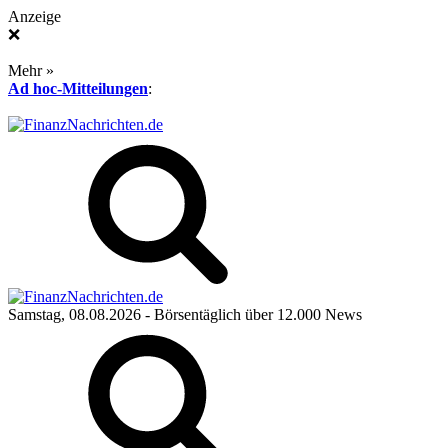
Anzeige
❌
Mehr »
Ad hoc-Mitteilungen
:
Samstag, 08.08.2026
- Börsentäglich über 12.000 News