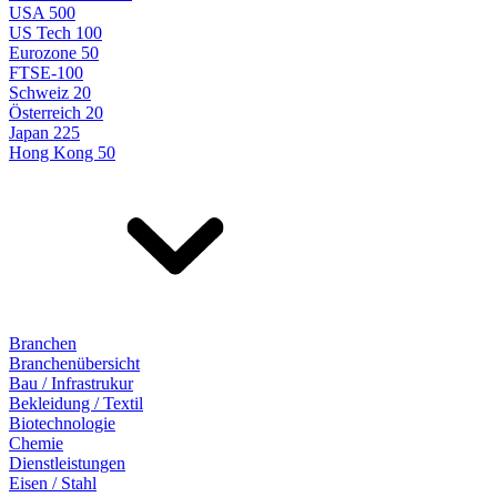
USA 500
US Tech 100
Eurozone 50
FTSE-100
Schweiz 20
Österreich 20
Japan 225
Hong Kong 50
Branchen
Branchenübersicht
Bau / Infrastrukur
Bekleidung / Textil
Biotechnologie
Chemie
Dienstleistungen
Eisen / Stahl