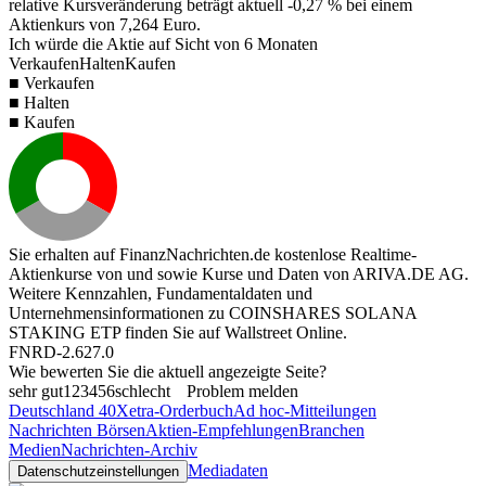
relative Kursveränderung beträgt aktuell
-0,27 %
bei einem
Aktienkurs von
7,264
Euro.
Ich würde die Aktie auf Sicht von 6 Monaten
Verkaufen
Halten
Kaufen
■ Verkaufen
■ Halten
■ Kaufen
Sie erhalten auf FinanzNachrichten.de kostenlose Realtime-
Aktienkurse von
und
sowie Kurse und Daten von
ARIVA.DE AG
.
Weitere Kennzahlen, Fundamentaldaten und
Unternehmensinformationen zu COINSHARES SOLANA
STAKING ETP finden Sie auf
Wallstreet Online
.
FNRD-2.627.0
Wie bewerten Sie die aktuell angezeigte Seite?
sehr gut
1
2
3
4
5
6
schlecht
Problem melden
Deutschland 40
Xetra-Orderbuch
Ad hoc-Mitteilungen
Nachrichten Börsen
Aktien-Empfehlungen
Branchen
Medien
Nachrichten-Archiv
Mediadaten
Datenschutzeinstellungen