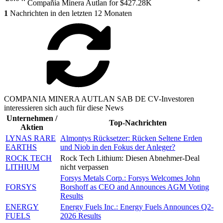
Compañía
Minera Autlan
for $427.28K
1
Nachrichten in den letzten 12 Monaten
COMPANIA MINERA AUTLAN SAB DE CV-Investoren
interessieren sich auch für diese News
Unternehmen /
Top-Nachrichten
Aktien
LYNAS RARE
Almontys Rücksetzer: Rücken Seltene Erden
EARTHS
und Niob in den Fokus der Anleger?
ROCK TECH
Rock Tech Lithium: Diesen Abnehmer-Deal
LITHIUM
nicht verpassen
Forsys Metals Corp.: Forsys Welcomes John
FORSYS
Borshoff as CEO and Announces AGM Voting
Results
ENERGY
Energy Fuels Inc.: Energy Fuels Announces Q2-
FUELS
2026 Results