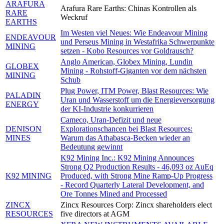
ARAFURA
Arafura Rare Earths: Chinas Kontrollen als
RARE
Weckruf
EARTHS
Im Westen viel Neues: Wie Endeavour Mining
ENDEAVOUR
und Perseus Mining in Westafrika Schwerpunkte
MINING
setzen - Kobo Resources vor Goldrausch?
Anglo American, Globex Mining, Lundin
GLOBEX
Mining - Rohstoff-Giganten vor dem nächsten
MINING
Schub
Plug Power, ITM Power, Blast Resources: Wie
PALADIN
Uran und Wasserstoff um die Energieversorgung
ENERGY
der KI-Industrie konkurrieren
Cameco, Uran-Defizit und neue
DENISON
Explorationschancen bei Blast Resources:
MINES
Warum das Athabasca-Becken wieder an
Bedeutung gewinnt
K92 Mining Inc.: K92 Mining Announces
Strong Q2 Production Results - 46,093 oz AuEq
K92 MINING
Produced, with Strong Mine Ramp-Up Progress
- Record Quarterly Lateral Development, and
Ore Tonnes Mined and Processed
ZINCX
Zincx Resources Corp: Zincx shareholders elect
RESOURCES
five directors at AGM