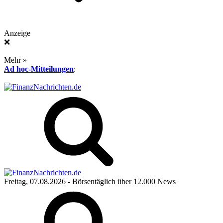
Anzeige
❌
Mehr »
Ad hoc-Mitteilungen
:
Freitag, 07.08.2026
- Börsentäglich über 12.000 News