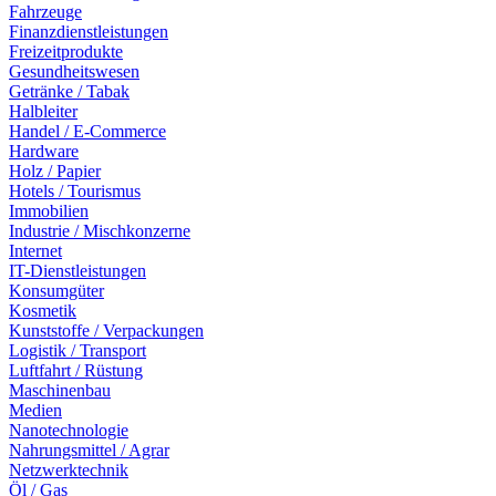
Fahrzeuge
Finanzdienstleistungen
Freizeitprodukte
Gesundheitswesen
Getränke / Tabak
Halbleiter
Handel / E-Commerce
Hardware
Holz / Papier
Hotels / Tourismus
Immobilien
Industrie / Mischkonzerne
Internet
IT-Dienstleistungen
Konsumgüter
Kosmetik
Kunststoffe / Verpackungen
Logistik / Transport
Luftfahrt / Rüstung
Maschinenbau
Medien
Nanotechnologie
Nahrungsmittel / Agrar
Netzwerktechnik
Öl / Gas