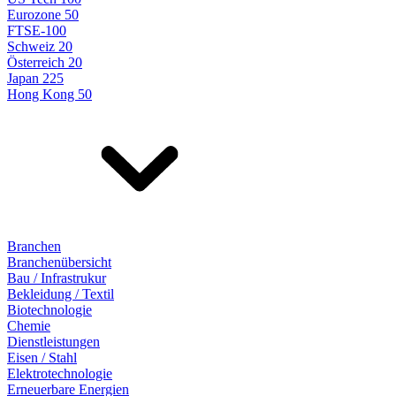
Eurozone 50
FTSE-100
Schweiz 20
Österreich 20
Japan 225
Hong Kong 50
Branchen
Branchenübersicht
Bau / Infrastrukur
Bekleidung / Textil
Biotechnologie
Chemie
Dienstleistungen
Eisen / Stahl
Elektrotechnologie
Erneuerbare Energien