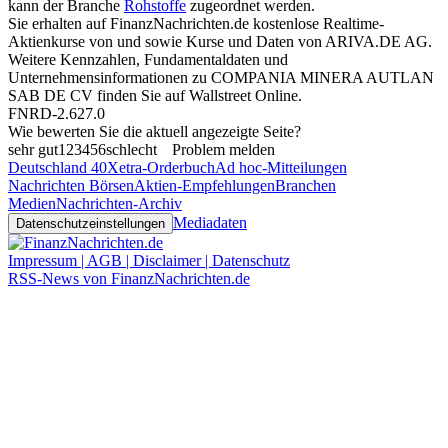
kann der Branche
Rohstoffe
zugeordnet werden.
Sie erhalten auf FinanzNachrichten.de kostenlose Realtime-
Aktienkurse von
und
sowie Kurse und Daten von
ARIVA.DE AG
.
Weitere Kennzahlen, Fundamentaldaten und
Unternehmensinformationen zu COMPANIA MINERA AUTLAN
SAB DE CV finden Sie auf
Wallstreet Online
.
FNRD-2.627.0
Wie bewerten Sie die aktuell angezeigte Seite?
sehr gut
1
2
3
4
5
6
schlecht
Problem melden
Deutschland 40
Xetra-Orderbuch
Ad hoc-Mitteilungen
Nachrichten Börsen
Aktien-Empfehlungen
Branchen
Medien
Nachrichten-Archiv
Mediadaten
Datenschutzeinstellungen
Impressum | AGB | Disclaimer | Datenschutz
RSS-News von FinanzNachrichten.de