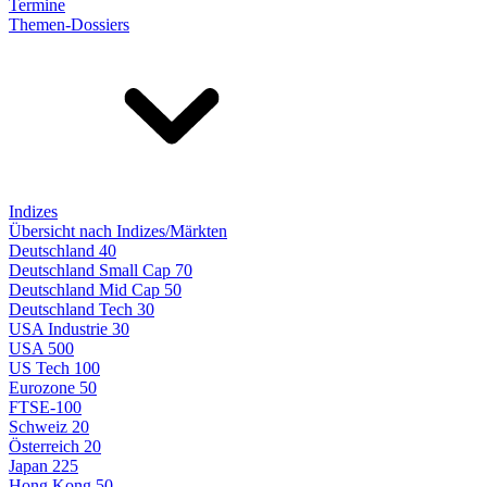
Termine
Themen-Dossiers
Indizes
Übersicht nach Indizes/Märkten
Deutschland 40
Deutschland Small Cap 70
Deutschland Mid Cap 50
Deutschland Tech 30
USA Industrie 30
USA 500
US Tech 100
Eurozone 50
FTSE-100
Schweiz 20
Österreich 20
Japan 225
Hong Kong 50