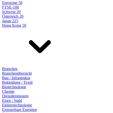
Eurozone 50
FTSE-100
Schweiz 20
Österreich 20
Japan 225
Hong Kong 50
Branchen
Branchenübersicht
Bau / Infrastrukur
Bekleidung / Textil
Biotechnologie
Chemie
Dienstleistungen
Eisen / Stahl
Elektrotechnologie
Erneuerbare Energien