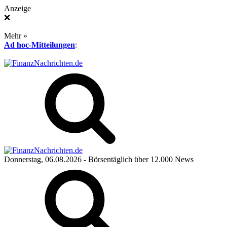
Anzeige
❌
Mehr »
Ad hoc-Mitteilungen
:
Donnerstag, 06.08.2026
- Börsentäglich über 12.000 News