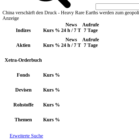
China verschärft den Druck - Heavy Rare Earths werden zum geopoli
Anzeige
News
Aufrufe
Indizes
Kurs
%
24 h / 7 T
7 Tage
News
Aufrufe
Aktien
Kurs
%
24 h / 7 T
7 Tage
Xetra-Orderbuch
Fonds
Kurs
%
Devisen
Kurs
%
Rohstoffe
Kurs
%
Themen
Kurs
%
Erweiterte Suche