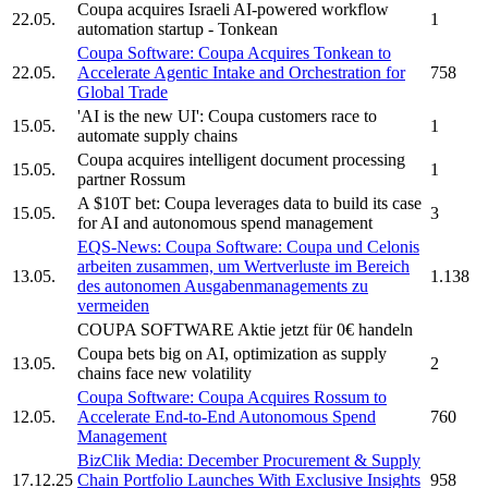
Coupa
acquires Israeli AI-powered workflow
22.05.
1
automation startup - Tonkean
Coupa Software:
Coupa
Acquires Tonkean to
22.05.
Accelerate Agentic Intake and Orchestration for
758
Global Trade
'AI is the new UI':
Coupa
customers race to
15.05.
1
automate supply chains
Coupa
acquires intelligent document processing
15.05.
1
partner Rossum
A $10T bet:
Coupa
leverages data to build its case
15.05.
3
for AI and autonomous spend management
EQS-News:
Coupa Software:
Coupa
und Celonis
arbeiten zusammen, um Wertverluste im Bereich
13.05.
1.138
des autonomen Ausgabenmanagements zu
vermeiden
COUPA SOFTWARE
Aktie jetzt für 0€ handeln
Coupa
bets big on AI, optimization as supply
13.05.
2
chains face new volatility
Coupa Software:
Coupa
Acquires Rossum to
12.05.
Accelerate End-to-End Autonomous Spend
760
Management
BizClik Media: December Procurement & Supply
17.12.25
Chain Portfolio Launches With Exclusive Insights
958