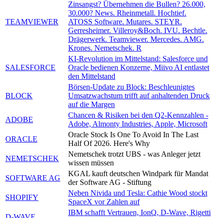
Zinsangst? Übernehmen die Bullen? 26.000,
30.000? News. Rheinmetall. Hochtief.
TEAMVIEWER
ATOSS Software. Mutares. STEYR.
Gerresheimer. Villeroy&Boch. IVU. Bechtle.
Drägerwerk. Teamviewer. Mercedes. AMG.
Krones. Nemetschek. R
KI-Revolution im Mittelstand: Salesforce und
SALESFORCE
Oracle bedienen Konzerne, Miivo AI entlastet
den Mittelstand
Börsen-Update zu Block: Beschleunigtes
BLOCK
Umsatzwachstum trifft auf anhaltenden Druck
auf die Margen
Chancen & Risiken bei den Q2-Kennzahlen -
ADOBE
Adobe, Almonty Industries, Apple, Microsoft
Oracle Stock Is One To Avoid In The Last
ORACLE
Half Of 2026. Here's Why
Nemetschek trotzt UBS - was Anleger jetzt
NEMETSCHEK
wissen müssen
KGAL kauft deutschen Windpark für Mandat
SOFTWARE AG
der Software AG - Stiftung
Neben Nivida und Tesla: Cathie Wood stockt
SHOPIFY
SpaceX vor Zahlen auf
IBM schafft Vertrauen, IonQ, D-Wave, Rigetti
D-WAVE