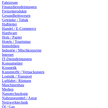
Fahrzeuge
Finanzdienstleistungen
Freizeitprodukte
Gesundheitswesen
Getränke / Tabak
Halbleiter
Handel / E-Commerce
Hardware
Holz / Papier
Hotels / Tourismus
Immobilien
Industrie / Mischkonzerne
Internet
IT-Dienstleistungen
Konsumgüter
Kosmetik
Kunststoffe / Verpackungen
Logistik / Transport
Luftfahrt / Rüstung
Maschinenbau
Medien
Nanotechnologie
Nahrungsmittel / Agrar
Netzwerktechnik
Öl / Gas