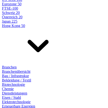
Eurozone 50
FTSE-100
Schweiz 20
Österreich 20
Japan 225
Hong Kong 50
Branchen
Branchenübersicht
Bau / Infrastrukur
Bekleidung / Textil
Biotechnologie
Chemie
Dienstleistungen
Eisen / Stahl
Elektrotechnologie
Erneuerbare Energien