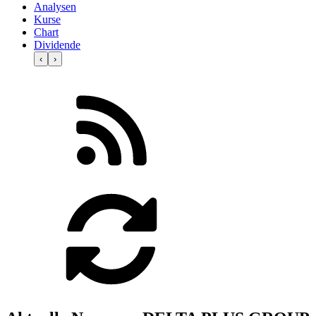
Analysen
Kurse
Chart
Dividende
‹
›