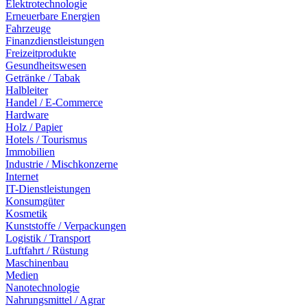
Elektrotechnologie
Erneuerbare Energien
Fahrzeuge
Finanzdienstleistungen
Freizeitprodukte
Gesundheitswesen
Getränke / Tabak
Halbleiter
Handel / E-Commerce
Hardware
Holz / Papier
Hotels / Tourismus
Immobilien
Industrie / Mischkonzerne
Internet
IT-Dienstleistungen
Konsumgüter
Kosmetik
Kunststoffe / Verpackungen
Logistik / Transport
Luftfahrt / Rüstung
Maschinenbau
Medien
Nanotechnologie
Nahrungsmittel / Agrar