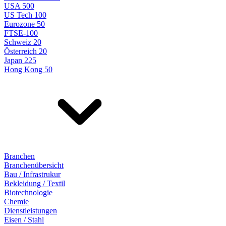
USA 500
US Tech 100
Eurozone 50
FTSE-100
Schweiz 20
Österreich 20
Japan 225
Hong Kong 50
Branchen
Branchenübersicht
Bau / Infrastrukur
Bekleidung / Textil
Biotechnologie
Chemie
Dienstleistungen
Eisen / Stahl