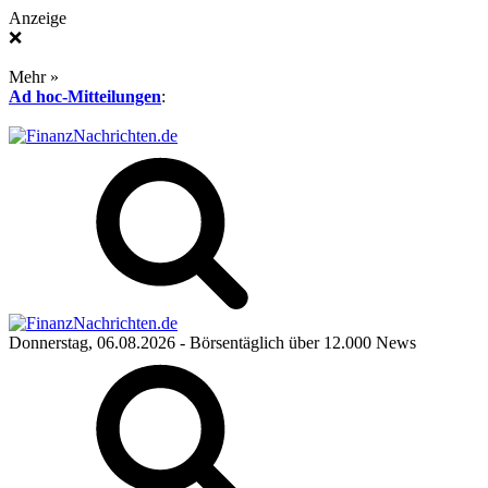
Anzeige
❌
Mehr »
Ad hoc-Mitteilungen
:
Donnerstag, 06.08.2026
- Börsentäglich über 12.000 News