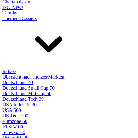
Chartanalysen
IPO-News
Termine
Themen-Dossiers
Indizes
Übersicht nach Indizes/Märkten
Deutschland 40
Deutschland Small Cap 70
Deutschland Mid Cap 50
Deutschland Tech 30
USA Industrie 30
USA 500
US Tech 100
Eurozone 50
FTSE-100
Schweiz 20
Österreich 20