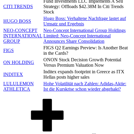
Fund Investments LLC Implements A Sell
CITI TRENDS
Strategy: Offloads $42.38M In Citi Trends
Stock
Hugo Boss: Verhaltene Nachfrage lastet auf
HUGO BOSS
Umsatz und Ergebnis
NEO-CONCEPT
Neo-Concept International Group Holdings
INTERNATIONAL
Limited: Neo-Concept International
GROUP
Announces Share Consolidation
FIGS Q2 Earnings Preview: Is Another Beat
FIGS
in the Cards?
ONON Stock Decision Growth Potential
ON HOLDING
Versus Premium Valuation Now
Inditex expands footprint in Greece as ITX
INDITEX
Hellas posts higher sales
LULULEMON
Hohe Volatilität nach Zahlen: Adidas-Aktie:
ATHLETICA
Ist die Kurskrise schon wieder abgehakt?