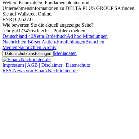
Weitere Kennzahlen, Fundamentaldaten und
Unternehmensinformationen zu DELTA PLUS GROUP SA finden
Sie auf
Wallstreet Online
.
FNRD-2.627.0
Wie bewerten Sie die aktuell angezeigte Seite?
sehr gut
1
2
3
4
5
6
schlecht
Problem melden
Deutschland 40
Xetra-Orderbuch
Ad hoc-Mitteilungen
Nachrichten Börsen
Aktien-Empfehlungen
Branchen
Medien
Nachrichten-Archiv
Mediadaten
Datenschutzeinstellungen
Impressum | AGB | Disclaimer | Datenschutz
RSS-News von FinanzNachrichten.de