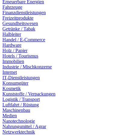
Erneuerbare Energien
Fahrzeuge
Finanzdienstleistungen
Freizeitprodukte
Gesundheitswesen
Getränke / Tabak
Halbleiter
Handel / E-Commerce
Hardware
Holz / Papier
Hotels / Tourismus
Immobilien
Industrie / Mischkonzerne
Internet
IT-Dienstleistungen
Konsumgüter
Kosmetik
Kunststoffe / Verpackungen
Logistik / Transport
Luftfahrt / Rüstung
Maschinenbau
Medien
Nanotechnologie
Nahrungsmittel / Agrar
Netzwerktechnik