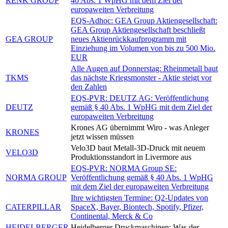
RENK GROUP
40 Abs. 1 WpHG mit dem Ziel der
europaweiten Verbreitung
EQS-Adhoc: GEA Group Aktiengesellschaft:
GEA Group Aktiengesellschaft beschließt
GEA GROUP
neues Aktienrückkaufprogramm mit
Einziehung im Volumen von bis zu 500 Mio.
EUR
Alle Augen auf Donnerstag: Rheinmetall baut
TKMS
das nächste Kriegsmonster - Aktie steigt vor
den Zahlen
EQS-PVR: DEUTZ AG: Veröffentlichung
DEUTZ
gemäß § 40 Abs. 1 WpHG mit dem Ziel der
europaweiten Verbreitung
Krones AG übernimmt Wiro - was Anleger
KRONES
jetzt wissen müssen
Velo3D baut Metall-3D-Druck mit neuem
VELO3D
Produktionsstandort in Livermore aus
EQS-PVR: NORMA Group SE:
NORMA GROUP
Veröffentlichung gemäß § 40 Abs. 1 WpHG
mit dem Ziel der europaweiten Verbreitung
Ihre wichtigsten Termine: Q2-Updates von
CATERPILLAR
SpaceX, Bayer, Biontech, Spotify, Pfizer,
Continental, Merck & Co
HEIDELBERGER
Heidelberger Druckmaschinen: Was der