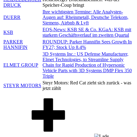
DRUCK
Speicher-Coup bringt
Ihre wichtigsten Termine: Alle Analysten-
DUERR
Augen auf: Rheinmetall, Deutsche Telekom,
Siemens, Airbnb & Lyft
EQS-News: KSB SE & Co. KGaA: KSB mit
KSB
starkem Geschäftsverlauf im zweiten Quartal
PARKER
ROUNDUP: Parker Hannifin Sees Growth In
HANNIFIN
FY27; Stock Up 8.4%
3D Systems Inc.: US Defense Manufacturer,
Elmet Technologies, to Streamline Supply
ELMET GROUP
Chain for Rapid Production of Hypersonic
Vehicle Parts with 3D Systems DMP Flex 350
Triple
Steyr Motors: Red Cat zieht sich zurück - was
STEYR MOTORS
jetzt zählt