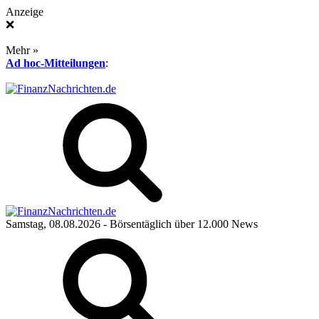
Anzeige
❌
Mehr »
Ad hoc-Mitteilungen
:
Samstag, 08.08.2026
- Börsentäglich über 12.000 News