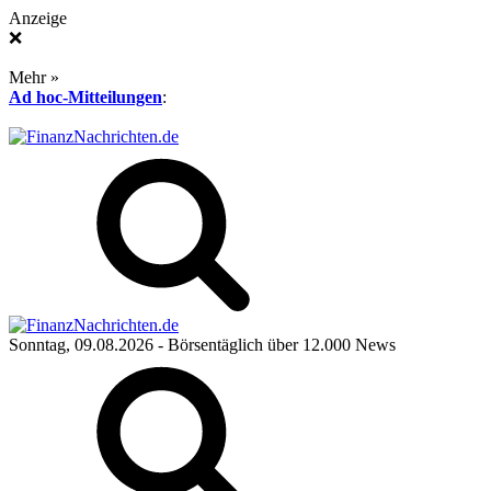
Anzeige
❌
Mehr »
Ad hoc-Mitteilungen
:
Sonntag, 09.08.2026
- Börsentäglich über 12.000 News