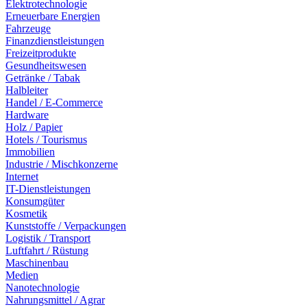
Elektrotechnologie
Erneuerbare Energien
Fahrzeuge
Finanzdienstleistungen
Freizeitprodukte
Gesundheitswesen
Getränke / Tabak
Halbleiter
Handel / E-Commerce
Hardware
Holz / Papier
Hotels / Tourismus
Immobilien
Industrie / Mischkonzerne
Internet
IT-Dienstleistungen
Konsumgüter
Kosmetik
Kunststoffe / Verpackungen
Logistik / Transport
Luftfahrt / Rüstung
Maschinenbau
Medien
Nanotechnologie
Nahrungsmittel / Agrar