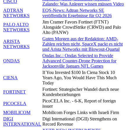
CISCO
Zalando: Was Anleger wissen müssen Video
ADTRAN
EQS-News: Adtran Networks SE
NETWORKS
veröffentlicht Ergebnisse für Q2 2026
Jim Cramer Favors Fortinet (FTNT)
PALO ALTO
Alongside CrowdStrike (CRWD) and Palo
NETWORKS
Alto (PANW)
Guten Morgen aus der Redaktion: AMD-
ARISTA
Zahlen reichen nicht, SpaceX packt es nicht
NETWORKS
und Arista Networks mit Blowout-Quartal
Ondas Inc.: Ondas Selected to Provide
ONDAS
Advanced Counter-Drone Protection for
Jacksonville Jaguars NFL Games
If You Invested $100 In Ciena Stock 10
CIENA
Years Ago, You Would Have This Much
Today
Fortinet: Strategischer Wandel durch neue
FORTINET
Kundenbeziehungen
PicoCELA Inc. - 6-K, Report of foreign
PICOCELA
issuer
MOBILICOM
Mobilicom Forges Links with Israeli Firm
DIGI
Digi International (DGII) Strengthens on
INTERNATIONAL
Record Revenue