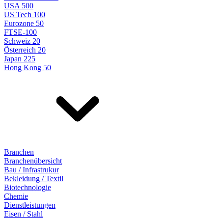
USA 500
US Tech 100
Eurozone 50
FTSE-100
Schweiz 20
Österreich 20
Japan 225
Hong Kong 50
Branchen
Branchenübersicht
Bau / Infrastrukur
Bekleidung / Textil
Biotechnologie
Chemie
Dienstleistungen
Eisen / Stahl