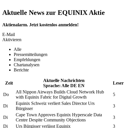
Aktuelle News zur EQUINIX Aktie
Aktienalarm. Jetzt kostenlos anmelden!
E-Mail
Aktivieren
Alle
Pressemitteilungen
Empfehlungen
Chartanalysen
Berichte
Aktuelle Nachrichten
Zeit
Leser
Sprache:
Alle
DE
EN
All Nippon Airways Builds Cloud Network Hub
Do
5
with
Equinix
Fabric for Digital Growth
Equinix
Schweiz verliert Sales Director Urs
Di
3
Bürgisser
Cape Town Approves
Equinix
Hyperscale Data
Di
3
Centre Despite Community Objections
Di
Urs Bürgisser verlässt
Equinix
3