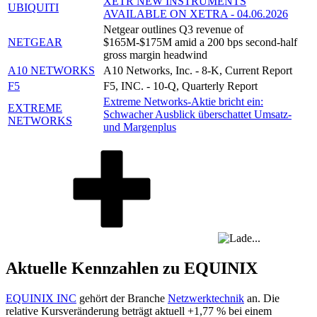
XETR NEW INSTRUMENTS
UBIQUITI
AVAILABLE ON XETRA - 04.06.2026
Netgear outlines Q3 revenue of
NETGEAR
$165M-$175M amid a 200 bps second-half
gross margin headwind
A10 NETWORKS
A10 Networks, Inc. - 8-K, Current Report
F5
F5, INC. - 10-Q, Quarterly Report
Extreme Networks-Aktie bricht ein:
EXTREME
Schwacher Ausblick überschattet Umsatz-
NETWORKS
und Margenplus
Aktuelle Kennzahlen zu EQUINIX
EQUINIX INC
gehört der Branche
Netzwerktechnik
an. Die
relative Kursveränderung beträgt aktuell
+1,77 %
bei einem