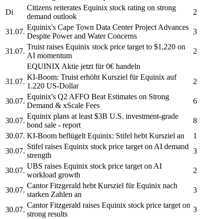
Citizens reiterates
Equinix
stock rating on strong
Di
2
demand outlook
Equinix's
Cape Town Data Center Project Advances
31.07.
3
Despite Power and Water Concerns
Truist raises
Equinix
stock price target to $1,220 on
31.07.
2
AI momentum
EQUINIX
Aktie jetzt für 0€ handeln
KI-Boom: Truist erhöht Kursziel für
Equinix
auf
31.07.
2
1.220 US-Dollar
Equinix's
Q2 AFFO Beat Estimates on Strong
30.07.
6
Demand & xScale Fees
Equinix
plans at least $3B U.S. investment-grade
30.07.
8
bond sale - report
30.07.
KI-Boom beflügelt
Equinix:
Stifel hebt Kursziel an
1
Stifel raises
Equinix
stock price target on AI demand
30.07.
3
strength
UBS raises
Equinix
stock price target on AI
30.07.
2
workload growth
Cantor Fitzgerald hebt Kursziel für
Equinix
nach
30.07.
3
starken Zahlen an
Cantor Fitzgerald raises
Equinix
stock price target on
30.07.
3
strong results