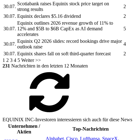
Scotiabank raises
Equinix
stock price target on
30.07.
2
strong results
30.07.
Equinix
declares $5.16 dividend
2
Equinix
outlines 2026 revenue growth of 11% to
30.07.
12% and $5B to $6B CapEx as AI demand
5
accelerates
Equinix
Q2 2026 slides: record bookings drive major
30.07.
4
outlook raise
30.07.
Equinix
shares fall on soft third-quarter forecast
2
1
2
3
4
5
Weiter >>
231
Nachrichten in den letzten 12 Monaten
EQUINIX INC-Investoren interessieren sich auch für diese News
Unternehmen /
Top-Nachrichten
Aktien
Alphabet, Cisco, Lufthansa, SpaceX,