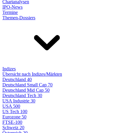
Chartanalysen
IPO-News
Termine
Themen-Dossiers
Indizes
Übersicht nach Indizes/Märkten
Deutschland 40
Deutschland Small Cap 70
Deutschland Mid Cap 50
Deutschland Tech 30
USA Industrie 30
USA 500
US Tech 100
Eurozone 50
FTSE-100
Schweiz 20
Österreich 20