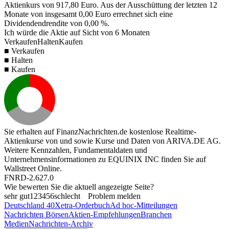
Aktienkurs von
917,80
Euro. Aus der Ausschüttung der letzten 12
Monate von insgesamt
0,00
Euro errechnet sich eine
Dividendendrendite von
0,00 %
.
Ich würde die Aktie auf Sicht von 6 Monaten
Verkaufen
Halten
Kaufen
■ Verkaufen
■ Halten
■ Kaufen
Sie erhalten auf FinanzNachrichten.de kostenlose Realtime-
Aktienkurse von
und
sowie Kurse und Daten von
ARIVA.DE AG
.
Weitere Kennzahlen, Fundamentaldaten und
Unternehmensinformationen zu EQUINIX INC finden Sie auf
Wallstreet Online
.
FNRD-2.627.0
Wie bewerten Sie die aktuell angezeigte Seite?
sehr gut
1
2
3
4
5
6
schlecht
Problem melden
Deutschland 40
Xetra-Orderbuch
Ad hoc-Mitteilungen
Nachrichten Börsen
Aktien-Empfehlungen
Branchen
Medien
Nachrichten-Archiv