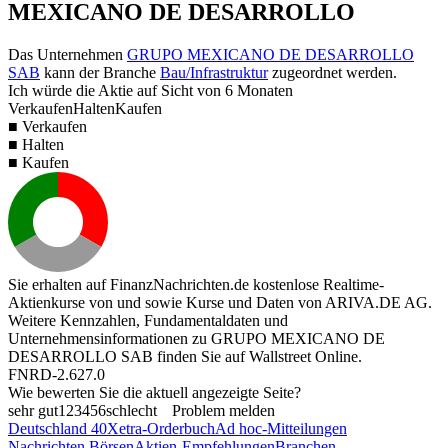
MEXICANO DE DESARROLLO
Das Unternehmen
GRUPO MEXICANO DE DESARROLLO
SAB
kann der Branche
Bau/Infrastruktur
zugeordnet werden.
Ich würde die Aktie auf Sicht von 6 Monaten
Verkaufen
Halten
Kaufen
■ Verkaufen
■ Halten
■ Kaufen
Sie erhalten auf FinanzNachrichten.de kostenlose Realtime-
Aktienkurse von
und
sowie Kurse und Daten von
ARIVA.DE AG
.
Weitere Kennzahlen, Fundamentaldaten und
Unternehmensinformationen zu GRUPO MEXICANO DE
DESARROLLO SAB finden Sie auf
Wallstreet Online
.
FNRD-2.627.0
Wie bewerten Sie die aktuell angezeigte Seite?
sehr gut
1
2
3
4
5
6
schlecht
Problem melden
Deutschland 40
Xetra-Orderbuch
Ad hoc-Mitteilungen
Nachrichten Börsen
Aktien-Empfehlungen
Branchen