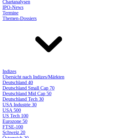
Chartanalysen
IPO-News
Termine
Themen-Dossiers
Indizes
Übersicht nach Indizes/Märkten
Deutschland 40
Deutschland Small Cap 70
Deutschland Mid Cap 50
Deutschland Tech 30
USA Industrie 30
USA 500
US Tech 100
Eurozone 50
FTSE-100
Schweiz 20
Österreich 20