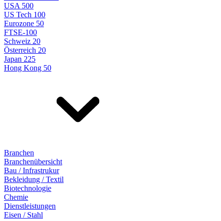
USA 500
US Tech 100
Eurozone 50
FTSE-100
Schweiz 20
Österreich 20
Japan 225
Hong Kong 50
Branchen
Branchenübersicht
Bau / Infrastrukur
Bekleidung / Textil
Biotechnologie
Chemie
Dienstleistungen
Eisen / Stahl