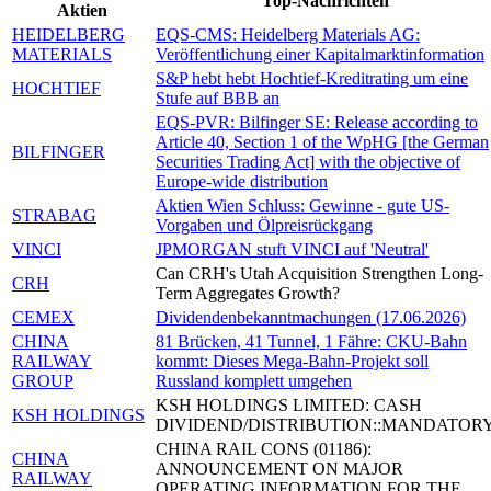
Top-Nachrichten
Aktien
HEIDELBERG
EQS-CMS: Heidelberg Materials AG:
MATERIALS
Veröffentlichung einer Kapitalmarktinformation
S&P hebt hebt Hochtief-Kreditrating um eine
HOCHTIEF
Stufe auf BBB an
EQS-PVR: Bilfinger SE: Release according to
Article 40, Section 1 of the WpHG [the German
BILFINGER
Securities Trading Act] with the objective of
Europe-wide distribution
Aktien Wien Schluss: Gewinne - gute US-
STRABAG
Vorgaben und Ölpreisrückgang
VINCI
JPMORGAN stuft VINCI auf 'Neutral'
Can CRH's Utah Acquisition Strengthen Long-
CRH
Term Aggregates Growth?
CEMEX
Dividendenbekanntmachungen (17.06.2026)
CHINA
81 Brücken, 41 Tunnel, 1 Fähre: CKU-Bahn
RAILWAY
kommt: Dieses Mega-Bahn-Projekt soll
GROUP
Russland komplett umgehen
KSH HOLDINGS LIMITED: CASH
KSH HOLDINGS
DIVIDEND/DISTRIBUTION::MANDATOR
CHINA RAIL CONS (01186):
CHINA
ANNOUNCEMENT ON MAJOR
RAILWAY
OPERATING INFORMATION FOR THE