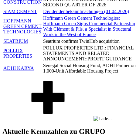
CONSTRUCTION
SECOND QUARTER OF 2026
SIAM CEMENT
Dividendenbekanntmachungen (01.04.2026)
Hoffmann Green Cement Technologies:
HOFFMANN
Hoffmann Green Signs Commercial Partnership
GREEN CEMENT
With Clément & Fils, a Specialist in Structural
TECHNOLOGIES
Work in the West of France
SEATRIUM
Seatrium confirms TwinHub acquisition
POLLUX PROPERTIES LTD.: FINANCIAL
POLLUX
STATEMENTS AND RELATED
PROPERTIES
ANNOUNCEMENT::PROFIT GUIDANCE
Senegal Social Housing Fund, ADHI Partner on
ADHI KARYA
1,000-Unit Affordable Housing Project
Aktuelle Kennzahlen zu GRUPO