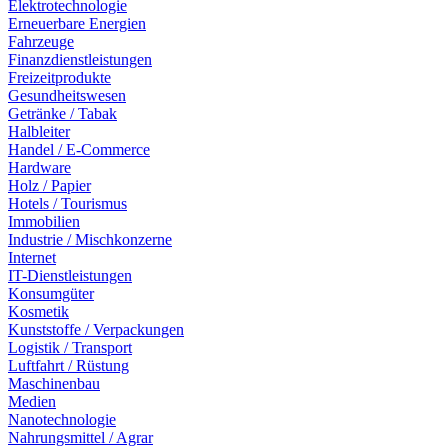
Elektrotechnologie
Erneuerbare Energien
Fahrzeuge
Finanzdienstleistungen
Freizeitprodukte
Gesundheitswesen
Getränke / Tabak
Halbleiter
Handel / E-Commerce
Hardware
Holz / Papier
Hotels / Tourismus
Immobilien
Industrie / Mischkonzerne
Internet
IT-Dienstleistungen
Konsumgüter
Kosmetik
Kunststoffe / Verpackungen
Logistik / Transport
Luftfahrt / Rüstung
Maschinenbau
Medien
Nanotechnologie
Nahrungsmittel / Agrar