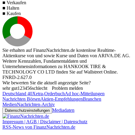
■ Verkaufen
■ Halten
■ Kaufen
Sie erhalten auf FinanzNachrichten.de kostenlose Realtime-
Aktienkurse von
und
sowie Kurse und Daten von
ARIVA.DE AG
.
Weitere Kennzahlen, Fundamentaldaten und
Unternehmensinformationen zu HANKOOK TIRE &
TECHNOLOGY CO LTD finden Sie auf
Wallstreet Online
.
FNRD-2.627.0
Wie bewerten Sie die aktuell angezeigte Seite?
sehr gut
1
2
3
4
5
6
schlecht
Problem melden
Deutschland 40
Xetra-Orderbuch
Ad hoc-Mitteilungen
Nachrichten Börsen
Aktien-Empfehlungen
Branchen
Medien
Nachrichten-Archiv
Mediadaten
Datenschutzeinstellungen
Impressum | AGB | Disclaimer | Datenschutz
RSS-News von FinanzNachrichten.de