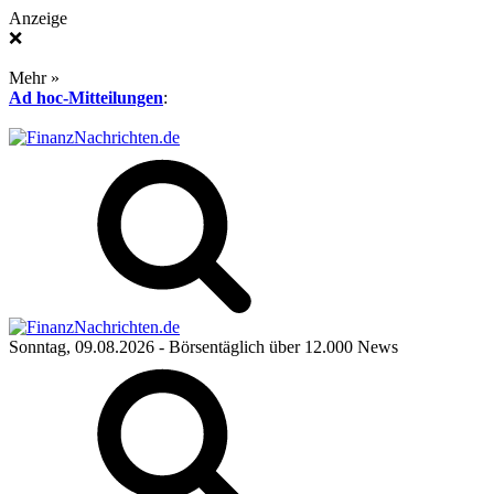
Anzeige
❌
Mehr »
Ad hoc-Mitteilungen
:
Sonntag, 09.08.2026
- Börsentäglich über 12.000 News