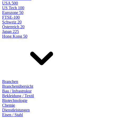
USA 500
US Tech 100
Eurozone 50
FTSE-100
Schweiz 20
Österreich 20
Japan 225
Hong Kong 50
Branchen
Branchenübersicht
Bau / Infrastrukur
Bekleidung / Textil
Biotechnologie
Chemie
Dienstleistungen
Eisen / Stahl