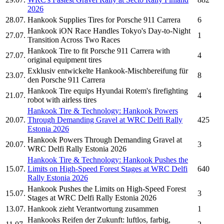
2026
28.07.
Hankook
Supplies Tires for Porsche 911 Carrera
6
Hankook
iON Race Handles Tokyo's Day-to-Night
27.07.
1
Transition Across Two Races
Hankook Tire
to fit Porsche 911 Carrera with
27.07.
4
original equipment tires
Exklusiv entwickelte
Hankook-
Mischbereifung für
23.07.
8
den Porsche 911 Carrera
Hankook Tire
equips Hyundai Rotem's firefighting
21.07.
4
robot with airless tires
Hankook Tire & Technology:
Hankook
Powers
20.07.
Through Demanding Gravel at WRC Delfi Rally
425
Estonia 2026
Hankook
Powers Through Demanding Gravel at
20.07.
3
WRC Delfi Rally Estonia 2026
Hankook Tire & Technology:
Hankook
Pushes the
15.07.
Limits on High-Speed Forest Stages at WRC Delfi
640
Rally Estonia 2026
Hankook
Pushes the Limits on High-Speed Forest
15.07.
3
Stages at WRC Delfi Rally Estonia 2026
13.07.
Hankook
zieht Verantwortung zusammen
1
Hankooks
Reifen der Zukunft: luftlos, farbig,