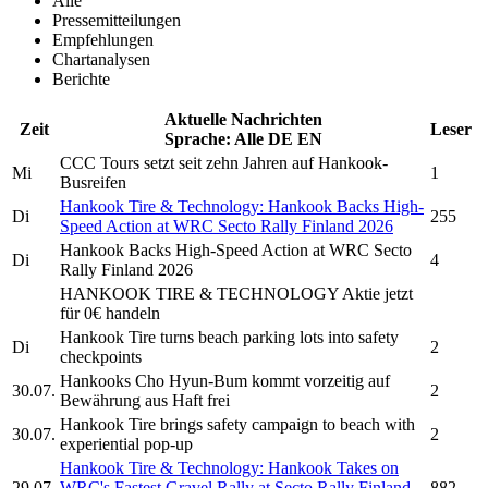
Alle
Pressemitteilungen
Empfehlungen
Chartanalysen
Berichte
Aktuelle Nachrichten
Zeit
Leser
Sprache:
Alle
DE
EN
CCC Tours setzt seit zehn Jahren auf
Hankook-
Mi
1
Busreifen
Hankook Tire & Technology:
Hankook
Backs High-
Di
255
Speed Action at WRC Secto Rally Finland 2026
Hankook
Backs High-Speed Action at WRC Secto
Di
4
Rally Finland 2026
HANKOOK TIRE & TECHNOLOGY
Aktie jetzt
für 0€ handeln
Hankook Tire
turns beach parking lots into safety
Di
2
checkpoints
Hankooks
Cho Hyun-Bum kommt vorzeitig auf
30.07.
2
Bewährung aus Haft frei
Hankook Tire
brings safety campaign to beach with
30.07.
2
experiential pop-up
Hankook Tire & Technology:
Hankook
Takes on
29.07.
WRC's Fastest Gravel Rally at Secto Rally Finland
882