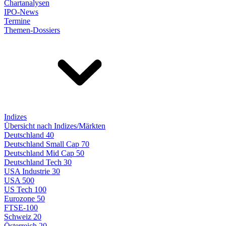
Chartanalysen
IPO-News
Termine
Themen-Dossiers
Indizes
Übersicht nach Indizes/Märkten
Deutschland 40
Deutschland Small Cap 70
Deutschland Mid Cap 50
Deutschland Tech 30
USA Industrie 30
USA 500
US Tech 100
Eurozone 50
FTSE-100
Schweiz 20
Österreich 20