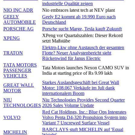
industrielle Qualität zeigen
NIO INC ADR
Nio embraces latest tech at NEV plant
GEELY
Geely E2 kommt ab 19.990 Euro nach
AUTOMOBILE
Deutschland
PORSCHE AG
Porsche sucht Marge, Tesla kauft Zukunft
XPeng vor Quartalszahlen: Dieser Rekord
XPENG
setzt Maßstäbe
Elektro-Lkw ohne Austausch der gesamten
TRATON
Flotte? Neuer Analystenbericht sieht
Rückenwind für Janus Electric
TATA MOTORS
Tata Motors launches Nexon CAMO SUV in
PASSENGER
India at starting price of Rs 9.99 lakh
VEHICLES
Starkes Auslandsgeschäft bei Great Wall
GREAT WALL
Motor: 108.067 Verkäufe im Juli dank
MOTOR
internationalem Boom
NIU
Niu Technologies Provides Second Quarter
TECHNOLOGIES
2026 Sales Volume Update
Red Cat Holdings, Inc.: Blue Ops Integrates
VOLVO
Volvo Penta D4-320 Propulsion System into
Variant 7 Uncrewed Surface Vessel
BARCLAYS stuft MICHELIN auf 'Equal
MICHELIN
Weight'