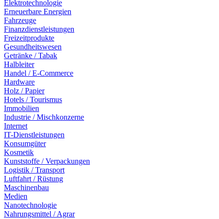
Elektrotechnologie
Erneuerbare Energien
Fahrzeuge
Finanzdienstleistungen
Freizeitprodukte
Gesundheitswesen
Getränke / Tabak
Halbleiter
Handel / E-Commerce
Hardware
Holz / Papier
Hotels / Tourismus
Immobilien
Industrie / Mischkonzerne
Internet
IT-Dienstleistungen
Konsumgüter
Kosmetik
Kunststoffe / Verpackungen
Logistik / Transport
Luftfahrt / Rüstung
Maschinenbau
Medien
Nanotechnologie
Nahrungsmittel / Agrar