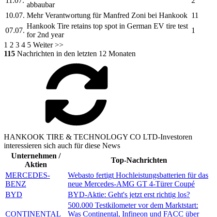
11.07.
2
abbaubar
10.07.
Mehr Verantwortung für Manfred Zoni bei
Hankook
11
Hankook Tire
retains top spot in German EV tire test
07.07.
1
for 2nd year
1
2
3
4
5
Weiter >>
115
Nachrichten in den letzten 12 Monaten
HANKOOK TIRE & TECHNOLOGY CO LTD-Investoren
interessieren sich auch für diese News
Unternehmen /
Top-Nachrichten
Aktien
MERCEDES-
Webasto fertigt Hochleistungsbatterien für das
BENZ
neue Mercedes-AMG GT 4-Türer Coupé
BYD
BYD-Aktie: Geht's jetzt erst richtig los?
500.000 Testkilometer vor dem Marktstart:
CONTINENTAL
Was Continental, Infineon und FACC über