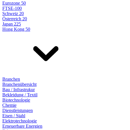
Eurozone 50
FTSE-100
Schweiz 20
Österreich 20
Japan 225
Hong Kong 50
Branchen
Branchenübersicht
Bau / Infrastrukur
Bekleidung / Textil
Biotechnologie
Chemie
Dienstleistungen
Eisen / Stahl
Elektrotechnologie
Erneuerbare Energien