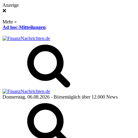
Anzeige
❌
Mehr »
Ad hoc-Mitteilungen
:
Donnerstag, 06.08.2026
- Börsentäglich über 12.000 News