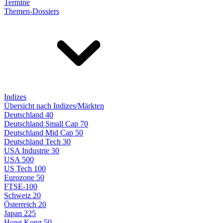
Termine
Themen-Dossiers
Indizes
Übersicht nach Indizes/Märkten
Deutschland 40
Deutschland Small Cap 70
Deutschland Mid Cap 50
Deutschland Tech 30
USA Industrie 30
USA 500
US Tech 100
Eurozone 50
FTSE-100
Schweiz 20
Österreich 20
Japan 225
Hong Kong 50