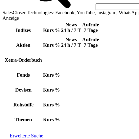
SalesCloser Technologies: Facebook, YouTube, Instagram, WhatsAp
Anzeige
News
Aufrufe
Indizes
Kurs
%
24 h / 7 T
7 Tage
News
Aufrufe
Aktien
Kurs
%
24 h / 7 T
7 Tage
Xetra-Orderbuch
Fonds
Kurs
%
Devisen
Kurs
%
Rohstoffe
Kurs
%
Themen
Kurs
%
Erweiterte Suche