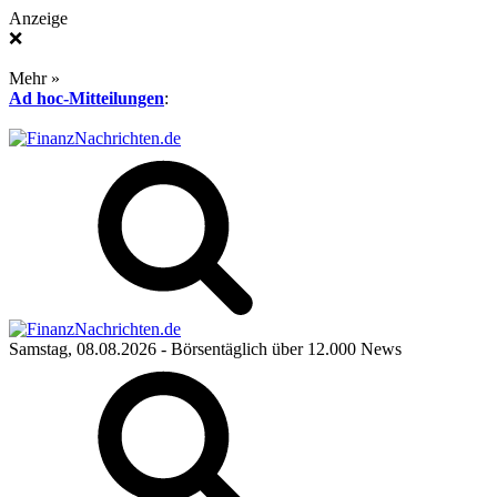
Anzeige
❌
Mehr »
Ad hoc-Mitteilungen
:
Samstag, 08.08.2026
- Börsentäglich über 12.000 News