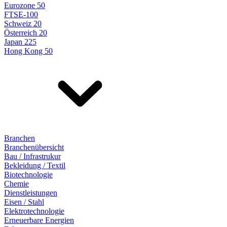
Eurozone 50
FTSE-100
Schweiz 20
Österreich 20
Japan 225
Hong Kong 50
Branchen
Branchenübersicht
Bau / Infrastrukur
Bekleidung / Textil
Biotechnologie
Chemie
Dienstleistungen
Eisen / Stahl
Elektrotechnologie
Erneuerbare Energien