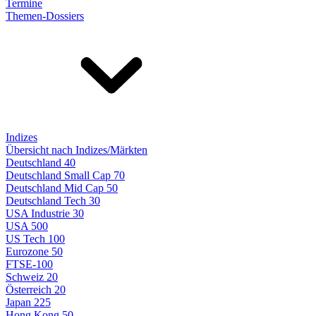
Termine
Themen-Dossiers
Indizes
Übersicht nach Indizes/Märkten
Deutschland 40
Deutschland Small Cap 70
Deutschland Mid Cap 50
Deutschland Tech 30
USA Industrie 30
USA 500
US Tech 100
Eurozone 50
FTSE-100
Schweiz 20
Österreich 20
Japan 225
Hong Kong 50