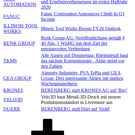
und Ergebnisverbesserung im ersten Halbjahr
AUTOMATION
2026
Fanuc Corporation Announces Climb In Q1
FANUC
Income
ILLINOIS TOOL
Illinois Tool Works Boosts FY26 Outlook
WORKS
Renk Group AG: Veröffentlichung gemäß §
RENK GROUP
40 Abs. 1 WpHG mit dem Ziel der
europaweiten Verbreitung
Alle Augen auf Donnerstag: Rheinmetall baut
TKMS
das nächste Kriegsmonster - Aktie steigt vor
den Zahlen
Almonty Industries, PVA TePla und GEA
GEA GROUP
Group: Drei interessante Aktien mit starken
Wachstumstreibern
KRONES
BERENBERG stuft KRONES AG auf 'Buy'
Velo3D baut Metall-3D-Druck mit neuem
VELO3D
Produktionsstandort in Livermore aus
DUERR
BERENBERG stuft Dürr auf 'Hold'