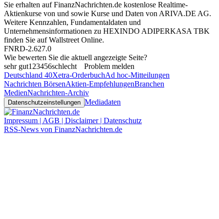
Sie erhalten auf FinanzNachrichten.de kostenlose Realtime-
Aktienkurse von
und
sowie Kurse und Daten von
ARIVA.DE AG
.
Weitere Kennzahlen, Fundamentaldaten und
Unternehmensinformationen zu HEXINDO ADIPERKASA TBK
finden Sie auf
Wallstreet Online
.
FNRD-2.627.0
Wie bewerten Sie die aktuell angezeigte Seite?
sehr gut
1
2
3
4
5
6
schlecht
Problem melden
Deutschland 40
Xetra-Orderbuch
Ad hoc-Mitteilungen
Nachrichten Börsen
Aktien-Empfehlungen
Branchen
Medien
Nachrichten-Archiv
Mediadaten
Datenschutzeinstellungen
Impressum | AGB | Disclaimer | Datenschutz
RSS-News von FinanzNachrichten.de