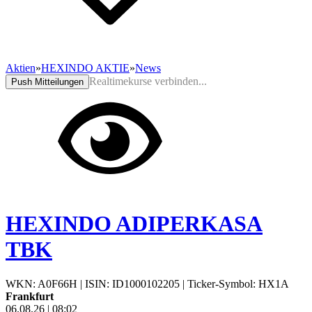
Aktien
»
HEXINDO AKTIE
»
News
Realtimekurse verbinden...
Push Mitteilungen
HEXINDO ADIPERKASA
TBK
WKN: A0F66H
|
ISIN: ID1000102205
|
Ticker-Symbol: HX1A
Frankfurt
06.08.26
|
08:02