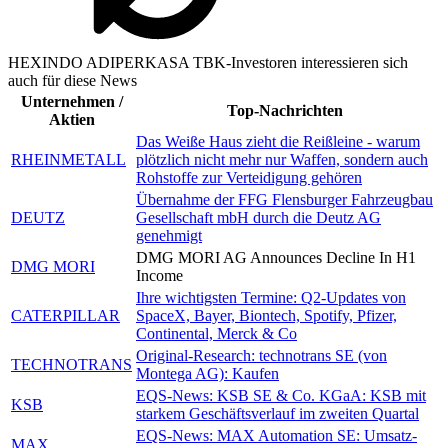
HEXINDO ADIPERKASA TBK-Investoren interessieren sich
auch für diese News
Unternehmen /
Top-Nachrichten
Aktien
Das Weiße Haus zieht die Reißleine - warum
RHEINMETALL
plötzlich nicht mehr nur Waffen, sondern auch
Rohstoffe zur Verteidigung gehören
Übernahme der FFG Flensburger Fahrzeugbau
DEUTZ
Gesellschaft mbH durch die Deutz AG
genehmigt
DMG MORI AG Announces Decline In H1
DMG MORI
Income
Ihre wichtigsten Termine: Q2-Updates von
CATERPILLAR
SpaceX, Bayer, Biontech, Spotify, Pfizer,
Continental, Merck & Co
Original-Research: technotrans SE (von
TECHNOTRANS
Montega AG): Kaufen
EQS-News: KSB SE & Co. KGaA: KSB mit
KSB
starkem Geschäftsverlauf im zweiten Quartal
EQS-News: MAX Automation SE: Umsatz-
MAX