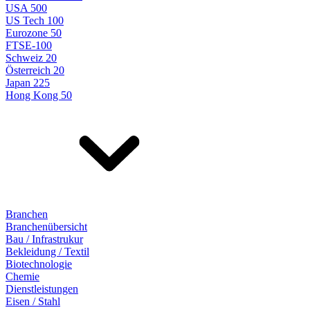
USA 500
US Tech 100
Eurozone 50
FTSE-100
Schweiz 20
Österreich 20
Japan 225
Hong Kong 50
Branchen
Branchenübersicht
Bau / Infrastrukur
Bekleidung / Textil
Biotechnologie
Chemie
Dienstleistungen
Eisen / Stahl