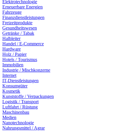
Elektrotechnologie
Erneuerbare Energien
Fahrzeuge
Finanzdienstleistungen
Freizeitprodukte
Gesundheitswesen
Getränke / Tabak
Halbleiter
Handel / E-Commerce
Hardware
Holz / Papier
Hotels / Tourismus
Immobilien
Industrie / Mischkonzerne
Internet
IT-Dienstleistungen
Konsumgüter
Kosmetik
Kunststoffe / Verpackungen
Logistik / Transport
Luftfahrt / Rüstung
Maschinenbau
Medien
Nanotechnologie
Nahrungsmittel / Agrar