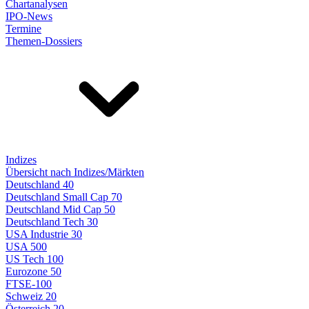
Chartanalysen
IPO-News
Termine
Themen-Dossiers
Indizes
Übersicht nach Indizes/Märkten
Deutschland 40
Deutschland Small Cap 70
Deutschland Mid Cap 50
Deutschland Tech 30
USA Industrie 30
USA 500
US Tech 100
Eurozone 50
FTSE-100
Schweiz 20
Österreich 20