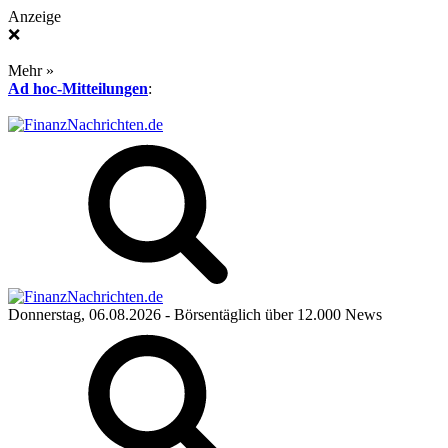
Anzeige
❌
Mehr »
Ad hoc-Mitteilungen
:
Donnerstag, 06.08.2026
- Börsentäglich über 12.000 News