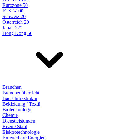
Eurozone 50
FTSE-100
Schweiz 20
Österreich 20
Japan 225
Hong Kong 50
Branchen
Branchenübersicht
Bau / Infrastrukur
Bekleidung / Textil
Biotechnologie
Chemie
Dienstleistungen
Eisen / Stahl
Elektrotechnologie
Erneuerbare Energien