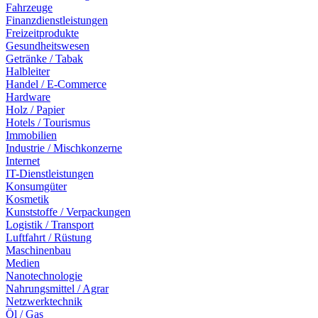
Fahrzeuge
Finanzdienstleistungen
Freizeitprodukte
Gesundheitswesen
Getränke / Tabak
Halbleiter
Handel / E-Commerce
Hardware
Holz / Papier
Hotels / Tourismus
Immobilien
Industrie / Mischkonzerne
Internet
IT-Dienstleistungen
Konsumgüter
Kosmetik
Kunststoffe / Verpackungen
Logistik / Transport
Luftfahrt / Rüstung
Maschinenbau
Medien
Nanotechnologie
Nahrungsmittel / Agrar
Netzwerktechnik
Öl / Gas