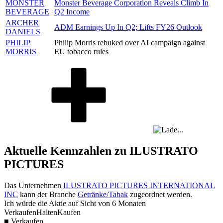
MONSTER
Monster Beverage Corporation Reveals Climb In
BEVERAGE
Q2 Income
ARCHER
ADM Earnings Up In Q2; Lifts FY26 Outlook
DANIELS
PHILIP
Philip Morris rebuked over AI campaign against
MORRIS
EU tobacco rules
Aktuelle Kennzahlen zu ILUSTRATO
PICTURES
Das Unternehmen
ILUSTRATO PICTURES INTERNATIONAL
INC
kann der Branche
Getränke/Tabak
zugeordnet werden.
Ich würde die Aktie auf Sicht von 6 Monaten
Verkaufen
Halten
Kaufen
■ Verkaufen