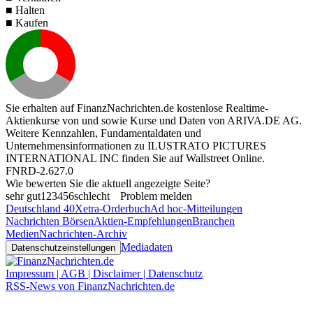
■ Halten
■ Kaufen
Sie erhalten auf FinanzNachrichten.de kostenlose Realtime-
Aktienkurse von
und
sowie Kurse und Daten von
ARIVA.DE AG
.
Weitere Kennzahlen, Fundamentaldaten und
Unternehmensinformationen zu ILUSTRATO PICTURES
INTERNATIONAL INC finden Sie auf
Wallstreet Online
.
FNRD-2.627.0
Wie bewerten Sie die aktuell angezeigte Seite?
sehr gut
1
2
3
4
5
6
schlecht
Problem melden
Deutschland 40
Xetra-Orderbuch
Ad hoc-Mitteilungen
Nachrichten Börsen
Aktien-Empfehlungen
Branchen
Medien
Nachrichten-Archiv
Mediadaten
Datenschutzeinstellungen
Impressum | AGB | Disclaimer | Datenschutz
RSS-News von FinanzNachrichten.de