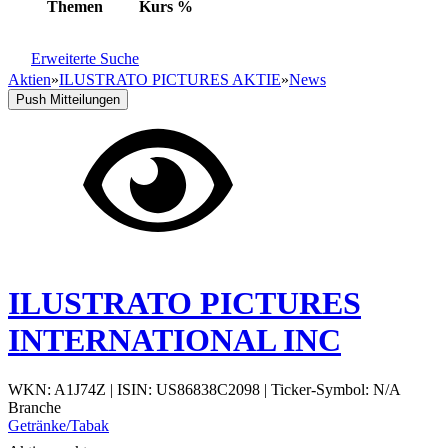
Themen
Kurs
%
Erweiterte Suche
Aktien
»
ILUSTRATO PICTURES AKTIE
»
News
Push Mitteilungen
ILUSTRATO PICTURES
INTERNATIONAL INC
WKN: A1J74Z
|
ISIN: US86838C2098
|
Ticker-Symbol: N/A
Branche
Getränke/Tabak