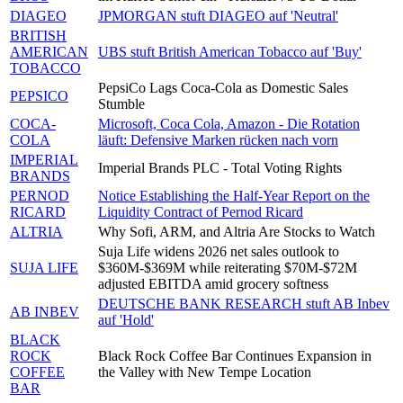
DIAGEO
JPMORGAN stuft DIAGEO auf 'Neutral'
BRITISH
AMERICAN
UBS stuft British American Tobacco auf 'Buy'
TOBACCO
PepsiCo Lags Coca-Cola as Domestic Sales
PEPSICO
Stumble
COCA-
Microsoft, Coca Cola, Amazon - Die Rotation
COLA
läuft: Defensive Marken rücken nach vorn
IMPERIAL
Imperial Brands PLC - Total Voting Rights
BRANDS
PERNOD
Notice Establishing the Half-Year Report on the
RICARD
Liquidity Contract of Pernod Ricard
ALTRIA
Why Sofi, ARM, and Altria Are Stocks to Watch
Suja Life widens 2026 net sales outlook to
SUJA LIFE
$360M-$369M while reiterating $70M-$72M
adjusted EBITDA amid grocery softness
DEUTSCHE BANK RESEARCH stuft AB Inbev
AB INBEV
auf 'Hold'
BLACK
ROCK
Black Rock Coffee Bar Continues Expansion in
COFFEE
the Valley with New Tempe Location
BAR