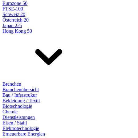
Eurozone 50
FTSE-100
Schweiz 20
Österreich 20
Japan 225
Hong Kong 50
Branchen
Branchenübersicht
Bau / Infrastrukur
Bekleidung / Textil
Biotechnologie
Chemie
Dienstleistungen
Eisen / Stahl
Elektrotechnologie
Erneuerbare Energien