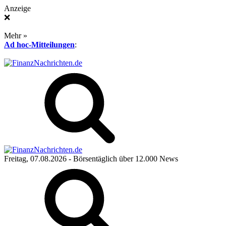
Anzeige
❌
Mehr »
Ad hoc-Mitteilungen
:
Freitag, 07.08.2026
- Börsentäglich über 12.000 News