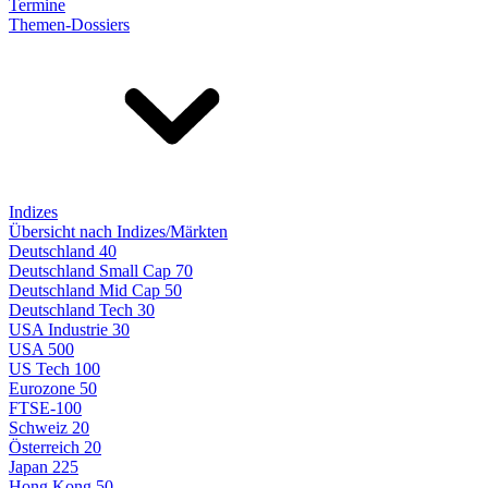
Termine
Themen-Dossiers
Indizes
Übersicht nach Indizes/Märkten
Deutschland 40
Deutschland Small Cap 70
Deutschland Mid Cap 50
Deutschland Tech 30
USA Industrie 30
USA 500
US Tech 100
Eurozone 50
FTSE-100
Schweiz 20
Österreich 20
Japan 225
Hong Kong 50