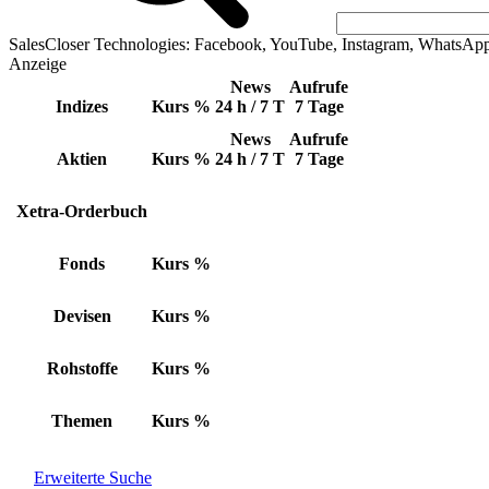
SalesCloser Technologies: Facebook, YouTube, Instagram, WhatsAp
Anzeige
News
Aufrufe
Indizes
Kurs
%
24 h / 7 T
7 Tage
News
Aufrufe
Aktien
Kurs
%
24 h / 7 T
7 Tage
Xetra-Orderbuch
Fonds
Kurs
%
Devisen
Kurs
%
Rohstoffe
Kurs
%
Themen
Kurs
%
Erweiterte Suche