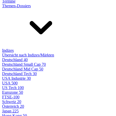
Termine
Themen-Dossiers
Indizes
Übersicht nach Indizes/Märkten
Deutschland 40
Deutschland Small Cap 70
Deutschland Mid Cap 50
Deutschland Tech 30
USA Industrie 30
USA 500
US Tech 100
Eurozone 50
FTSE-100
Schweiz 20
Österreich 20
Japan 225
Hong Kong 50