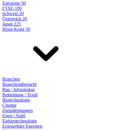
Eurozone 50
FTSE-100
Schweiz 20
Österreich 20
Japan 225
Hong Kong 50
Branchen
Branchenübersicht
Bau / Infrastrukur
Bekleidung / Textil
Biotechnologie
Chemie
Dienstleistungen
Eisen / Stahl
Elektrotechnologie
Erneuerbare Energien