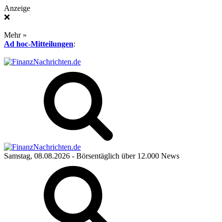
Anzeige
❌
Mehr »
Ad hoc-Mitteilungen
:
Samstag, 08.08.2026
- Börsentäglich über 12.000 News