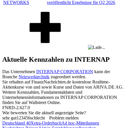
NETWORKS
veröffentlicht Ergebnisse für Q2 2026
Aktuelle Kennzahlen zu INTERNAP
Das Unternehmen
INTERNAP CORPORATION
kann der
Branche
Netzwerktechnik
zugeordnet werden.
Sie erhalten auf FinanzNachrichten.de kostenlose Realtime-
Aktienkurse von
und
sowie Kurse und Daten von
ARIVA.DE AG
.
Weitere Kennzahlen, Fundamentaldaten und
Unternehmensinformationen zu INTERNAP CORPORATION
finden Sie auf
Wallstreet Online
.
FNRD-2.627.0
Wie bewerten Sie die aktuell angezeigte Seite?
sehr gut
1
2
3
4
5
6
schlecht
Problem melden
Deutschland 40
Xetra-Orderbuch
Ad hoc-Mitteilungen