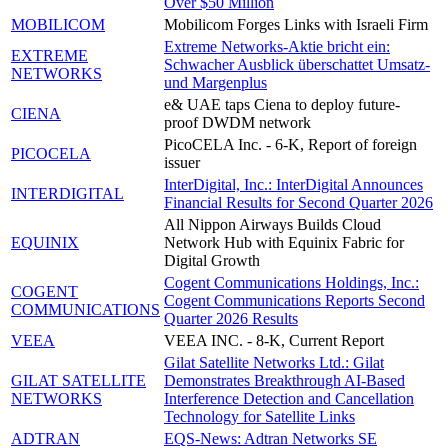
Over $50 Million
MOBILICOM
Mobilicom Forges Links with Israeli Firm
Extreme Networks-Aktie bricht ein:
EXTREME
Schwacher Ausblick überschattet Umsatz-
NETWORKS
und Margenplus
e& UAE taps Ciena to deploy future-
CIENA
proof DWDM network
PicoCELA Inc. - 6-K, Report of foreign
PICOCELA
issuer
InterDigital, Inc.: InterDigital Announces
INTERDIGITAL
Financial Results for Second Quarter 2026
All Nippon Airways Builds Cloud
EQUINIX
Network Hub with Equinix Fabric for
Digital Growth
Cogent Communications Holdings, Inc.:
COGENT
Cogent Communications Reports Second
COMMUNICATIONS
Quarter 2026 Results
VEEA
VEEA INC. - 8-K, Current Report
Gilat Satellite Networks Ltd.: Gilat
GILAT SATELLITE
Demonstrates Breakthrough AI-Based
NETWORKS
Interference Detection and Cancellation
Technology for Satellite Links
ADTRAN
EQS-News: Adtran Networks SE