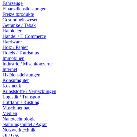
Fahrzeuge
Finanzdienstleistungen
Freizeitprodukte
Gesundheitswesen
Getränke / Tabak
Halbleiter
Handel / E-Commerce
Hardware
Holz / Papier
Hotels / Tourismus
Immobilien
Industrie / Mischkonzerne
Internet
IT-Dienstleistungen
Konsumgüter
Kosmetik
Kunststoffe / Verpackungen
Logistik / Transport
Luftfahrt / Rüstung
Maschinenbau
Medien
Nanotechnologie
Nahrungsmittel / Agrar
Netzwerktechnik
Öl / Gas