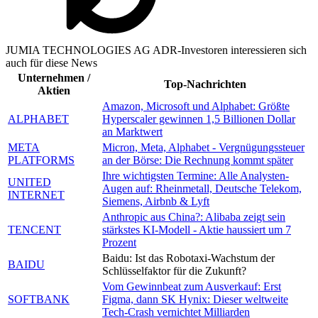
JUMIA TECHNOLOGIES AG ADR-Investoren interessieren sich
auch für diese News
Unternehmen /
Top-Nachrichten
Aktien
Amazon, Microsoft und Alphabet: Größte
ALPHABET
Hyperscaler gewinnen 1,5 Billionen Dollar
an Marktwert
META
Micron, Meta, Alphabet - Vergnügungssteuer
PLATFORMS
an der Börse: Die Rechnung kommt später
Ihre wichtigsten Termine: Alle Analysten-
UNITED
Augen auf: Rheinmetall, Deutsche Telekom,
INTERNET
Siemens, Airbnb & Lyft
Anthropic aus China?: Alibaba zeigt sein
TENCENT
stärkstes KI-Modell - Aktie haussiert um 7
Prozent
Baidu: Ist das Robotaxi-Wachstum der
BAIDU
Schlüsselfaktor für die Zukunft?
Vom Gewinnbeat zum Ausverkauf: Erst
SOFTBANK
Figma, dann SK Hynix: Dieser weltweite
Tech-Crash vernichtet Milliarden