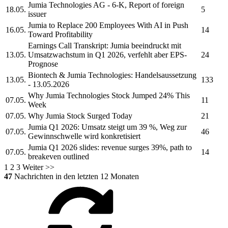
Jumia Technologies AG
- 6-K, Report of foreign
18.05.
5
issuer
Jumia
to Replace 200 Employees With AI in Push
16.05.
14
Toward Profitability
Earnings Call Transkript:
Jumia
beeindruckt mit
13.05.
Umsatzwachstum in Q1 2026, verfehlt aber EPS-
24
Prognose
Biontech &
Jumia Technologies:
Handelsaussetzung
13.05.
133
- 13.05.2026
Why
Jumia Technologies
Stock Jumped 24% This
07.05.
11
Week
07.05.
Why
Jumia
Stock Surged Today
21
Jumia
Q1 2026: Umsatz steigt um 39 %, Weg zur
07.05.
46
Gewinnschwelle wird konkretisiert
Jumia
Q1 2026 slides: revenue surges 39%, path to
07.05.
14
breakeven outlined
1
2
3
Weiter >>
47
Nachrichten in den letzten 12 Monaten