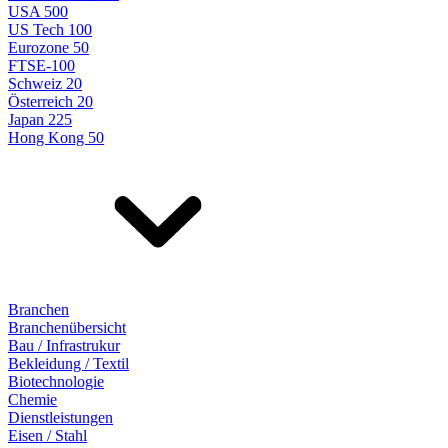
USA 500
US Tech 100
Eurozone 50
FTSE-100
Schweiz 20
Österreich 20
Japan 225
Hong Kong 50
Branchen
Branchenübersicht
Bau / Infrastrukur
Bekleidung / Textil
Biotechnologie
Chemie
Dienstleistungen
Eisen / Stahl