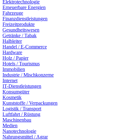
Elektrotechnologie
Erneuerbare Energien
Fahrzeuge
Finanzdienstleistungen
Freizeitprodukte
Gesundheitswesen
Getränke / Tabak
Halbleiter
Handel / E-Commerce
Hardware
Holz / Papier
Hotels / Tourismus
Immobilien
Industrie / Mischkonzerne
Internet
IT-Dienstleistungen
Konsumgüter
Kosmetik
Kunststoffe / Verpackungen
Logistik / Transport
Luftfahrt / Rüstung
Maschinenbau
Medien
Nanotechnologie
Nahrungsmittel / Agrar