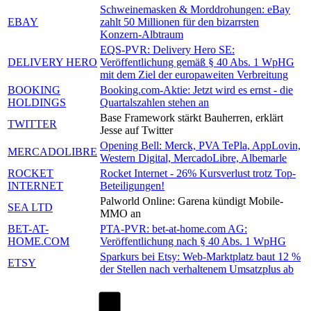
Schweinemasken & Morddrohungen: eBay
EBAY
zahlt 50 Millionen für den bizarrsten
Konzern-Albtraum
EQS-PVR: Delivery Hero SE:
DELIVERY HERO
Veröffentlichung gemäß § 40 Abs. 1 WpHG
mit dem Ziel der europaweiten Verbreitung
BOOKING
Booking.com-Aktie: Jetzt wird es ernst - die
HOLDINGS
Quartalszahlen stehen an
Base Framework stärkt Bauherren, erklärt
TWITTER
Jesse auf Twitter
Opening Bell: Merck, PVA TePla, AppLovin,
MERCADOLIBRE
Western Digital, MercadoLibre, Albemarle
ROCKET
Rocket Internet - 26% Kursverlust trotz Top-
INTERNET
Beteiligungen!
Palworld Online: Garena kündigt Mobile-
SEA LTD
MMO an
BET-AT-
PTA-PVR: bet-at-home.com AG:
HOME.COM
Veröffentlichung nach § 40 Abs. 1 WpHG
Sparkurs bei Etsy: Web-Marktplatz baut 12 %
ETSY
der Stellen nach verhaltenem Umsatzplus ab