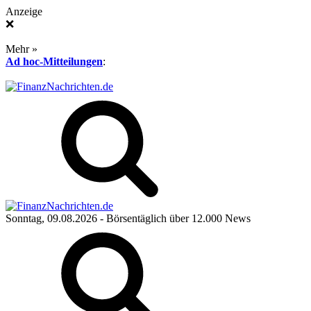
Anzeige
❌
Mehr »
Ad hoc-Mitteilungen
:
Sonntag, 09.08.2026
- Börsentäglich über 12.000 News