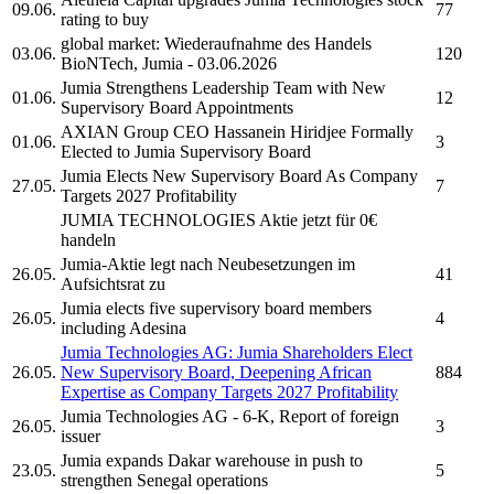
09.06.
77
rating to buy
global market: Wiederaufnahme des Handels
03.06.
120
BioNTech,
Jumia
- 03.06.2026
Jumia
Strengthens Leadership Team with New
01.06.
12
Supervisory Board Appointments
AXIAN Group CEO Hassanein Hiridjee Formally
01.06.
3
Elected to
Jumia
Supervisory Board
Jumia
Elects New Supervisory Board As Company
27.05.
7
Targets 2027 Profitability
JUMIA TECHNOLOGIES
Aktie jetzt für 0€
handeln
Jumia-
Aktie legt nach Neubesetzungen im
26.05.
41
Aufsichtsrat zu
Jumia
elects five supervisory board members
26.05.
4
including Adesina
Jumia Technologies AG:
Jumia
Shareholders Elect
26.05.
New Supervisory Board, Deepening African
884
Expertise as Company Targets 2027 Profitability
Jumia Technologies AG
- 6-K, Report of foreign
26.05.
3
issuer
Jumia
expands Dakar warehouse in push to
23.05.
5
strengthen Senegal operations