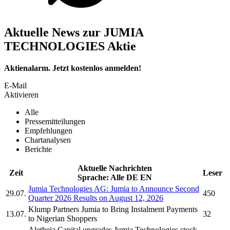
Aktuelle News zur JUMIA
TECHNOLOGIES Aktie
Aktienalarm. Jetzt kostenlos anmelden!
E-Mail
Aktivieren
Alle
Pressemitteilungen
Empfehlungen
Chartanalysen
Berichte
Aktuelle Nachrichten
Zeit
Leser
Sprache:
Alle
DE
EN
Jumia Technologies AG:
Jumia
to Announce Second
29.07.
450
Quarter 2026 Results on August 12, 2026
Klump Partners
Jumia
to Bring Instalment Payments
13.07.
32
to Nigerian Shoppers
Aletheia Capital upgrades
Jumia Technologies
stock