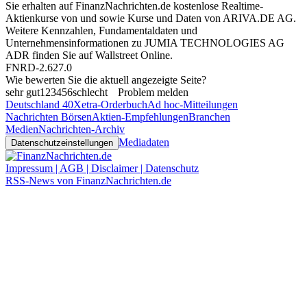
Sie erhalten auf FinanzNachrichten.de kostenlose Realtime-
Aktienkurse von
und
sowie Kurse und Daten von
ARIVA.DE AG
.
Weitere Kennzahlen, Fundamentaldaten und
Unternehmensinformationen zu JUMIA TECHNOLOGIES AG
ADR finden Sie auf
Wallstreet Online
.
FNRD-2.627.0
Wie bewerten Sie die aktuell angezeigte Seite?
sehr gut
1
2
3
4
5
6
schlecht
Problem melden
Deutschland 40
Xetra-Orderbuch
Ad hoc-Mitteilungen
Nachrichten Börsen
Aktien-Empfehlungen
Branchen
Medien
Nachrichten-Archiv
Mediadaten
Datenschutzeinstellungen
Impressum | AGB | Disclaimer | Datenschutz
RSS-News von FinanzNachrichten.de