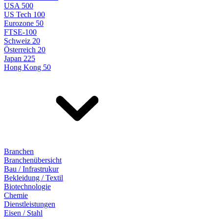
USA 500
US Tech 100
Eurozone 50
FTSE-100
Schweiz 20
Österreich 20
Japan 225
Hong Kong 50
Branchen
Branchenübersicht
Bau / Infrastrukur
Bekleidung / Textil
Biotechnologie
Chemie
Dienstleistungen
Eisen / Stahl