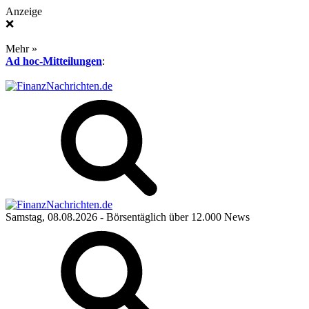
Anzeige
❌
Mehr »
Ad hoc-Mitteilungen
:
Samstag, 08.08.2026
- Börsentäglich über 12.000 News