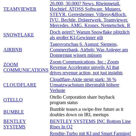
26.000, 30.000? News. Rheinmetall.
TEAMVIEWER
Hochtief. ATOSS Software. Mutares.
STEYR. Gerresheimer. Villeroy&Boch.
IVU. Bechtle. Drägerwerk. Teamviewer.
Mercedes. AMG. Krones. Nemetschek. R
Doch geirrt?: Warum Snowflake plötzlich
SNOWFLAKE
als großer KI-Gewinner gilt
Tagesvorschau 6. August: Siemens,
AIRBNB
Commerzbank, Airbnb: Was Anleger am
Donnerstag wissen müssen
Zoom Communications, Inc.: Zoom
ZOOM
Revenue Accelerator unveils AI that
COMMUNICATIONS
drives revenue action, not just insights
Cloudflare-Aktie steigt stark: 36 %
CLOUDFLARE
Umsatzwachstum überstrahlt höhere
Verluste
Otello Corporation share buyback
OTELLO
program status
Bumble teases a swipe-free future as it
BUMBLE
doubles down on IRL meetups
BENTLEY
BENTLEY SYSTEMS INC Bottom Line
SYSTEMS
Rises In Q2
Rendite-Turbo mit KI und Smart Farming!