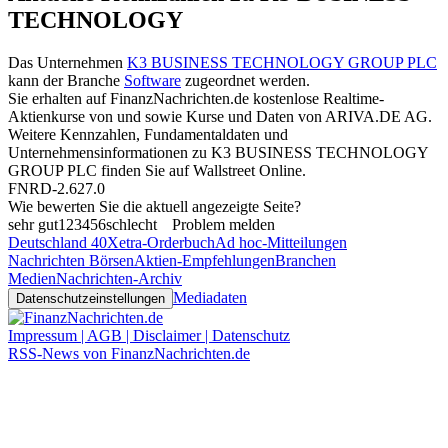
TECHNOLOGY
Das Unternehmen
K3 BUSINESS TECHNOLOGY GROUP PLC
kann der Branche
Software
zugeordnet werden.
Sie erhalten auf FinanzNachrichten.de kostenlose Realtime-
Aktienkurse von
und
sowie Kurse und Daten von
ARIVA.DE AG
.
Weitere Kennzahlen, Fundamentaldaten und
Unternehmensinformationen zu K3 BUSINESS TECHNOLOGY
GROUP PLC finden Sie auf
Wallstreet Online
.
FNRD-2.627.0
Wie bewerten Sie die aktuell angezeigte Seite?
sehr gut
1
2
3
4
5
6
schlecht
Problem melden
Deutschland 40
Xetra-Orderbuch
Ad hoc-Mitteilungen
Nachrichten Börsen
Aktien-Empfehlungen
Branchen
Medien
Nachrichten-Archiv
Mediadaten
Datenschutzeinstellungen
Impressum | AGB | Disclaimer | Datenschutz
RSS-News von FinanzNachrichten.de