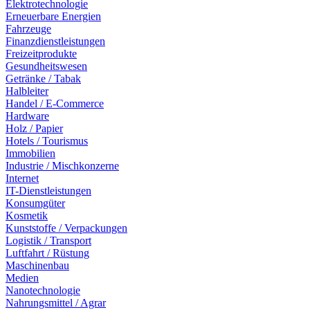
Elektrotechnologie
Erneuerbare Energien
Fahrzeuge
Finanzdienstleistungen
Freizeitprodukte
Gesundheitswesen
Getränke / Tabak
Halbleiter
Handel / E-Commerce
Hardware
Holz / Papier
Hotels / Tourismus
Immobilien
Industrie / Mischkonzerne
Internet
IT-Dienstleistungen
Konsumgüter
Kosmetik
Kunststoffe / Verpackungen
Logistik / Transport
Luftfahrt / Rüstung
Maschinenbau
Medien
Nanotechnologie
Nahrungsmittel / Agrar