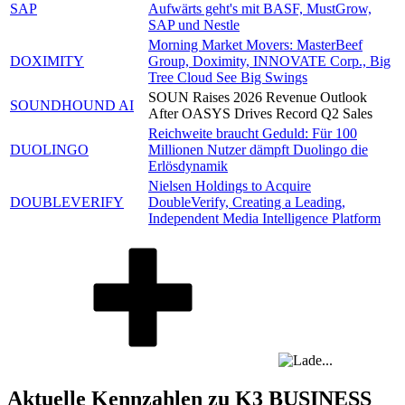
SAP
Aufwärts geht's mit BASF, MustGrow,
SAP und Nestle
Morning Market Movers: MasterBeef
DOXIMITY
Group, Doximity, INNOVATE Corp., Big
Tree Cloud See Big Swings
SOUN Raises 2026 Revenue Outlook
SOUNDHOUND AI
After OASYS Drives Record Q2 Sales
Reichweite braucht Geduld: Für 100
DUOLINGO
Millionen Nutzer dämpft Duolingo die
Erlösdynamik
Nielsen Holdings to Acquire
DOUBLEVERIFY
DoubleVerify, Creating a Leading,
Independent Media Intelligence Platform
Aktuelle Kennzahlen zu K3 BUSINESS