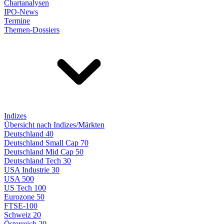
Chartanalysen
IPO-News
Termine
Themen-Dossiers
Indizes
Übersicht nach Indizes/Märkten
Deutschland 40
Deutschland Small Cap 70
Deutschland Mid Cap 50
Deutschland Tech 30
USA Industrie 30
USA 500
US Tech 100
Eurozone 50
FTSE-100
Schweiz 20
Österreich 20