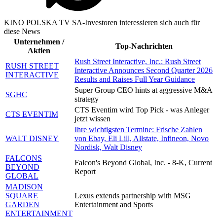
KINO POLSKA TV SA-Investoren interessieren sich auch für
diese News
Unternehmen /
Top-Nachrichten
Aktien
Rush Street Interactive, Inc.: Rush Street
RUSH STREET
Interactive Announces Second Quarter 2026
INTERACTIVE
Results and Raises Full Year Guidance
Super Group CEO hints at aggressive M&A
SGHC
strategy
CTS Eventim wird Top Pick - was Anleger
CTS EVENTIM
jetzt wissen
Ihre wichtigsten Termine: Frische Zahlen
WALT DISNEY
von Ebay, Eli Lill, Allstate, Infineon, Novo
Nordisk, Walt Disney
FALCONS
Falcon's Beyond Global, Inc. - 8-K, Current
BEYOND
Report
GLOBAL
MADISON
SQUARE
Lexus extends partnership with MSG
GARDEN
Entertainment and Sports
ENTERTAINMENT