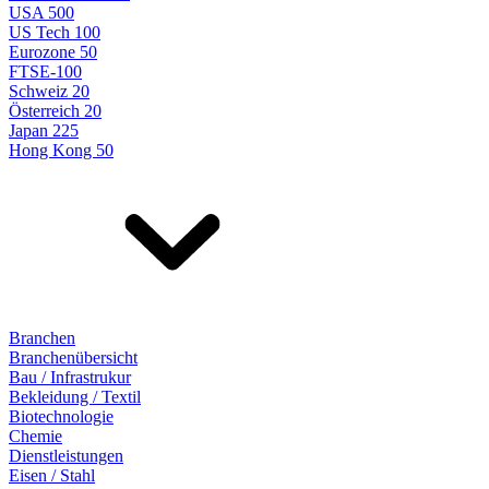
USA 500
US Tech 100
Eurozone 50
FTSE-100
Schweiz 20
Österreich 20
Japan 225
Hong Kong 50
Branchen
Branchenübersicht
Bau / Infrastrukur
Bekleidung / Textil
Biotechnologie
Chemie
Dienstleistungen
Eisen / Stahl