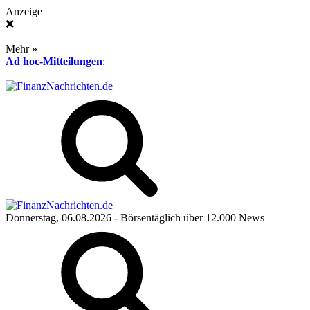
Anzeige
❌
Mehr »
Ad hoc-Mitteilungen
:
Donnerstag, 06.08.2026
- Börsentäglich über 12.000 News