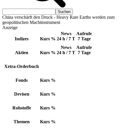
China verschärft den Druck - Heavy Rare Earths werden zum
geopolitischen Machtinstrument
Anzeige
News
Aufrufe
Indizes
Kurs
%
24 h / 7 T
7 Tage
News
Aufrufe
Aktien
Kurs
%
24 h / 7 T
7 Tage
Xetra-Orderbuch
Fonds
Kurs
%
Devisen
Kurs
%
Rohstoffe
Kurs
%
Themen
Kurs
%