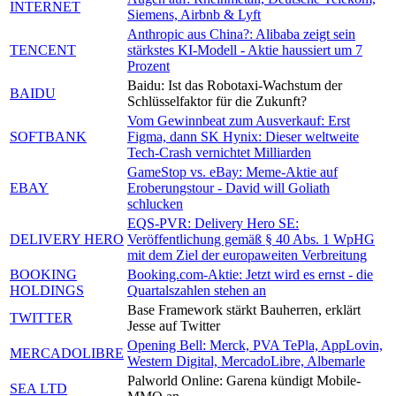
INTERNET
Siemens, Airbnb & Lyft
Anthropic aus China?: Alibaba zeigt sein
TENCENT
stärkstes KI-Modell - Aktie haussiert um 7
Prozent
Baidu: Ist das Robotaxi-Wachstum der
BAIDU
Schlüsselfaktor für die Zukunft?
Vom Gewinnbeat zum Ausverkauf: Erst
SOFTBANK
Figma, dann SK Hynix: Dieser weltweite
Tech-Crash vernichtet Milliarden
GameStop vs. eBay: Meme-Aktie auf
EBAY
Eroberungstour - David will Goliath
schlucken
EQS-PVR: Delivery Hero SE:
DELIVERY HERO
Veröffentlichung gemäß § 40 Abs. 1 WpHG
mit dem Ziel der europaweiten Verbreitung
BOOKING
Booking.com-Aktie: Jetzt wird es ernst - die
HOLDINGS
Quartalszahlen stehen an
Base Framework stärkt Bauherren, erklärt
TWITTER
Jesse auf Twitter
Opening Bell: Merck, PVA TePla, AppLovin,
MERCADOLIBRE
Western Digital, MercadoLibre, Albemarle
Palworld Online: Garena kündigt Mobile-
SEA LTD