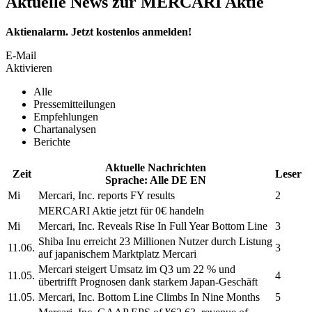
Aktuelle News zur MERCARI Aktie
Aktienalarm. Jetzt kostenlos anmelden!
E-Mail
Aktivieren
Alle
Pressemitteilungen
Empfehlungen
Chartanalysen
Berichte
Aktuelle Nachrichten
Zeit
Leser
Sprache:
Alle
DE
EN
Mi
Mercari, Inc.
reports FY results
2
MERCARI
Aktie jetzt für 0€ handeln
Mi
Mercari, Inc.
Reveals Rise In Full Year Bottom Line
3
Shiba Inu erreicht 23 Millionen Nutzer durch Listung
11.06.
3
auf japanischem Marktplatz
Mercari
Mercari
steigert Umsatz im Q3 um 22 % und
11.05.
4
übertrifft Prognosen dank starkem Japan-Geschäft
11.05.
Mercari, Inc.
Bottom Line Climbs In Nine Months
5