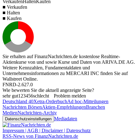
Verkaufen
Halten
Kaufen
■ Verkaufen
■ Halten
■ Kaufen
Sie erhalten auf FinanzNachrichten.de kostenlose Realtime-
Aktienkurse von
und
sowie Kurse und Daten von
ARIVA.DE AG
.
Weitere Kennzahlen, Fundamentaldaten und
Unternehmensinformationen zu MERCARI INC finden Sie auf
Wallstreet Online
.
FNRD-2.627.0
Wie bewerten Sie die aktuell angezeigte Seite?
sehr gut
1
2
3
4
5
6
schlecht
Problem melden
Deutschland 40
Xetra-Orderbuch
Ad hoc-Mitteilungen
Nachrichten Börsen
Aktien-Empfehlungen
Branchen
Medien
Nachrichten-Archiv
Mediadaten
Datenschutzeinstellungen
Impressum | AGB | Disclaimer | Datenschutz
RSS-News von FinanzNachrichten.de