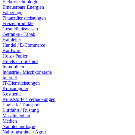
Elektrotechnologie
Erneuerbare Energien
Fahrzeuge
Finanzdienstleistungen
Freizeitprodukte
Gesundheitswesen
Getränke / Tabak
Halbleiter
Handel / E-Commerce
Hardware
Holz / Papier
Hotels / Tourismus
Immobilien
Industrie / Mischkonzerne
Internet
IT-Dienstleistungen
Konsumgüter
Kosmetik
Kunststoffe / Verpackungen
Logistik / Transport
Luftfahrt / Rüstung
Maschinenbau
Medien
Nanotechnologie
Nahrungsmittel / Agrar