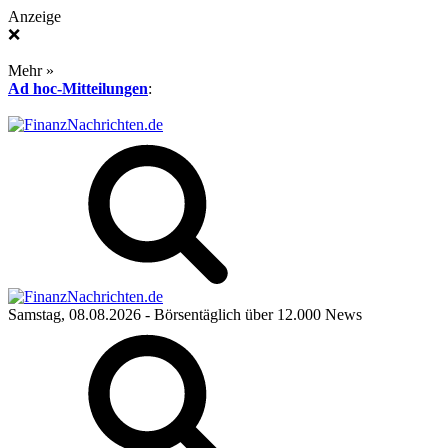
Anzeige
❌
Mehr »
Ad hoc-Mitteilungen
:
Samstag, 08.08.2026
- Börsentäglich über 12.000 News