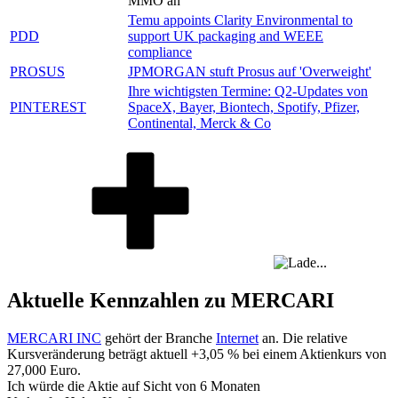
MMO an
Temu appoints Clarity Environmental to
PDD
support UK packaging and WEEE
compliance
PROSUS
JPMORGAN stuft Prosus auf 'Overweight'
Ihre wichtigsten Termine: Q2-Updates von
PINTEREST
SpaceX, Bayer, Biontech, Spotify, Pfizer,
Continental, Merck & Co
Aktuelle Kennzahlen zu MERCARI
MERCARI INC
gehört der Branche
Internet
an. Die relative
Kursveränderung beträgt aktuell
+3,05 %
bei einem Aktienkurs von
27,000
Euro.
Ich würde die Aktie auf Sicht von 6 Monaten