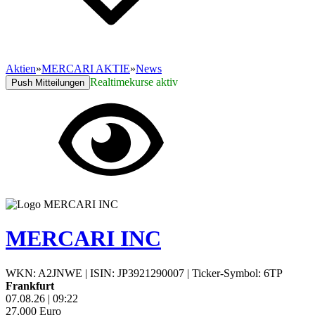
Aktien
»
MERCARI AKTIE
»
News
Realtimekurse aktiv
Push Mitteilungen
MERCARI INC
WKN: A2JNWE
|
ISIN: JP3921290007
|
Ticker-Symbol: 6TP
Frankfurt
07.08.26
|
09:22
27,000
Euro