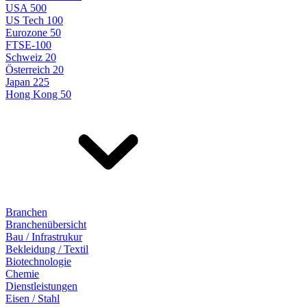
USA 500
US Tech 100
Eurozone 50
FTSE-100
Schweiz 20
Österreich 20
Japan 225
Hong Kong 50
Branchen
Branchenübersicht
Bau / Infrastrukur
Bekleidung / Textil
Biotechnologie
Chemie
Dienstleistungen
Eisen / Stahl