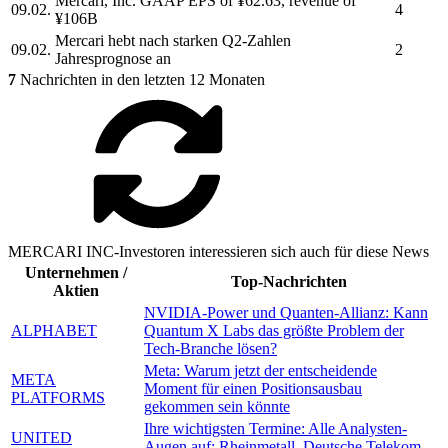
Mercari, Inc.
GAAP EPS of ¥62.63, revenue of
09.02.
4
¥106B
Mercari
hebt nach starken Q2-Zahlen
09.02.
2
Jahresprognose an
7
Nachrichten in den letzten 12 Monaten
MERCARI INC-Investoren interessieren sich auch für diese News
Unternehmen /
Top-Nachrichten
Aktien
NVIDIA-Power und Quanten-Allianz: Kann
ALPHABET
Quantum X Labs das größte Problem der
Tech-Branche lösen?
Meta: Warum jetzt der entscheidende
META
Moment für einen Positionsausbau
PLATFORMS
gekommen sein könnte
Ihre wichtigsten Termine: Alle Analysten-
UNITED
Augen auf: Rheinmetall, Deutsche Telekom,