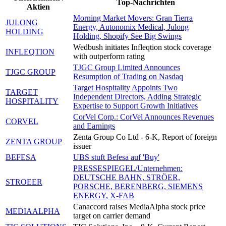
Top-Nachrichten
Aktien
Morning Market Movers: Gran Tierra
JULONG
Energy, Autonomix Medical, Julong
HOLDING
Holding, Shopify See Big Swings
Wedbush initiates Infleqtion stock coverage
INFLEQTION
with outperform rating
TJGC Group Limited Announces
TJGC GROUP
Resumption of Trading on Nasdaq
Target Hospitality Appoints Two
TARGET
Independent Directors, Adding Strategic
HOSPITALITY
Expertise to Support Growth Initiatives
CorVel Corp.: CorVel Announces Revenues
CORVEL
and Earnings
Zenta Group Co Ltd - 6-K, Report of foreign
ZENTA GROUP
issuer
BEFESA
UBS stuft Befesa auf 'Buy'
PRESSESPIEGEL/Unternehmen:
DEUTSCHE BAHN, STRÖER,
STROEER
PORSCHE, BERENBERG, SIEMENS
ENERGY, X-FAB
Canaccord raises MediaAlpha stock price
MEDIAALPHA
target on carrier demand