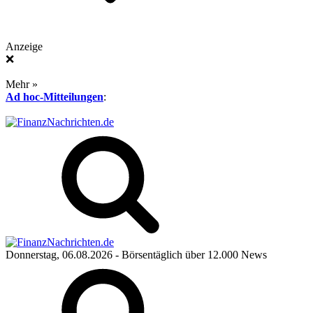
Anzeige
❌
Mehr »
Ad hoc-Mitteilungen
:
Donnerstag, 06.08.2026
- Börsentäglich über 12.000 News