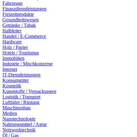
Fahrzeuge
Finanzdienstleistungen
Freizeitprodukte
Gesundheitswesen
Getränke / Tabak
Halbleiter
Handel / E-Commerce
Hardware
Holz / Papier
Hotels / Tourismus
Immobilien
Industrie / Mischkonzerne
Internet
IT-Dienstleistungen
Konsumgüter
Kosmetik
Kunststoffe / Verpackungen
Logistik / Transport
Luftfahrt / Rüstung
Maschinenbau
Medien
Nanotechnologie
Nahrungsmittel / Agrar
Netzwerktechnik
Öl / Gas