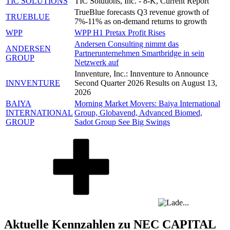
TIC SOLUTIONS
TIC Solutions, Inc. - 8-K, Current Report
TrueBlue forecasts Q3 revenue growth of
TRUEBLUE
7%-11% as on-demand returns to growth
WPP
WPP H1 Pretax Profit Rises
Andersen Consulting nimmt das
ANDERSEN
Partnerunternehmen Smartbridge in sein
GROUP
Netzwerk auf
Innventure, Inc.: Innventure to Announce
INNVENTURE
Second Quarter 2026 Results on August 13,
2026
BAIYA
Morning Market Movers: Baiya International
INTERNATIONAL
Group, Globavend, Advanced Biomed,
GROUP
Sadot Group See Big Swings
Aktuelle Kennzahlen zu NEC CAPITAL