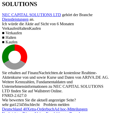
SOLUTIONS
NEC CAPITAL SOLUTIONS LTD
gehört der Branche
Dienstleistungen
an.
Ich würde die Aktie auf Sicht von 6 Monaten
Verkaufen
Halten
Kaufen
■ Verkaufen
■ Halten
■ Kaufen
Sie erhalten auf FinanzNachrichten.de kostenlose Realtime-
Aktienkurse von
und
sowie Kurse und Daten von
ARIVA.DE AG
.
Weitere Kennzahlen, Fundamentaldaten und
Unternehmensinformationen zu NEC CAPITAL SOLUTIONS
LTD finden Sie auf
Wallstreet Online
.
FNRD-2.627.0
Wie bewerten Sie die aktuell angezeigte Seite?
sehr gut
1
2
3
4
5
6
schlecht
Problem melden
Deutschland 40
Xetra-Orderbuch
Ad hoc-Mitteilungen