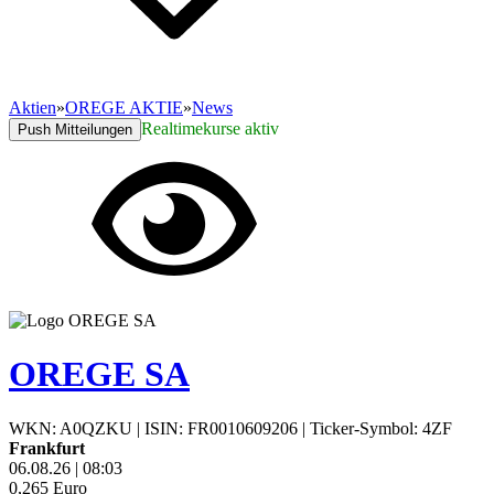
Aktien
»
OREGE AKTIE
»
News
Realtimekurse aktiv
Push Mitteilungen
OREGE SA
WKN: A0QZKU
|
ISIN: FR0010609206
|
Ticker-Symbol: 4ZF
Frankfurt
06.08.26
|
08:03
0,265
Euro