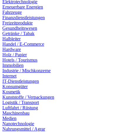
Elektrotechnologie
Erneuerbare Energien
Fahrzeuge
Finanzdienstleistungen
Freizeitprodukte
Gesundheitswesen
Getränke / Tabak
Halbleiter
Handel / E-Commerce
Hardware
Holz / Papier
Hotels / Tourismus
Immobilien
Industrie / Mischkonzerne
Internet
IT-Dienstleistungen
Konsumgüter
Kosmetik
Kunststoffe / Verpackungen
Logistik / Transport
Luftfahrt / Rüstung
Maschinenbau
Medien
Nanotechnologie
Nahrungsmittel / Agrar