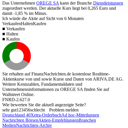
Das Unternehmen
OREGE SA
kann der Branche
Dienstleistungen
zugeordnet werden. Der aktuelle Kurs liegt bei
0,265
Euro und
damit
-1,85 %
im Minus.
Ich würde die Aktie auf Sicht von 6 Monaten
Verkaufen
Halten
Kaufen
■ Verkaufen
■ Halten
■ Kaufen
Sie erhalten auf FinanzNachrichten.de kostenlose Realtime-
Aktienkurse von
und
sowie Kurse und Daten von
ARIVA.DE AG
.
Weitere Kennzahlen, Fundamentaldaten und
Unternehmensinformationen zu OREGE SA finden Sie auf
Wallstreet Online
.
FNRD-2.627.0
Wie bewerten Sie die aktuell angezeigte Seite?
sehr gut
1
2
3
4
5
6
schlecht
Problem melden
Deutschland 40
Xetra-Orderbuch
Ad hoc-Mitteilungen
Nachrichten Börsen
Aktien-Empfehlungen
Branchen
Medien
Nachrichten-Archiv