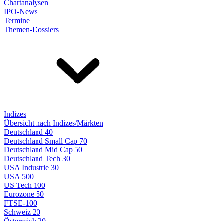
Chartanalysen
IPO-News
Termine
Themen-Dossiers
Indizes
Übersicht nach Indizes/Märkten
Deutschland 40
Deutschland Small Cap 70
Deutschland Mid Cap 50
Deutschland Tech 30
USA Industrie 30
USA 500
US Tech 100
Eurozone 50
FTSE-100
Schweiz 20
Österreich 20