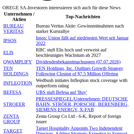
OREGE SA-Investoren interessieren sich auch für diese News
Unternehmen /
Top-Nachrichten
Aktien
BUREAU
Bureau Veritas Aktie: Gewinnmitnahmen nach
VERITAS
starker Kursrallye
Ipsos: Union fällt auf niedrigsten Wert seit Januar
IPSOS
2022
RBC stuft Elis hoch und verweist auf
ELIS
beschleunigtes Wachstum ab 2027
QWAMPLIFY
Dividendenbekanntmachungen (07.07.2026)
TEN
TEN Holdings, Inc. Outlines Growth Strategy
HOLDINGS
Following Closing of $7.5 Million Offering
Wedbush initiates Infleqtion stock coverage with
INFLEQTION
outperform rating
BEFESA
UBS stuft Befesa auf 'Buy'
PRESSESPIEGEL/Unternehmen: DEUTSCHE
STROEER
BAHN, STRÖER, PORSCHE, BERENBERG,
SIEMENS ENERGY, X-FAB
ZENTA
Zenta Group Co Ltd - 6-K, Report of foreign
GROUP
issuer
Target Hospitality Appoints Two Independent
TARGET
Directors, Adding Strategic Expertise to Support