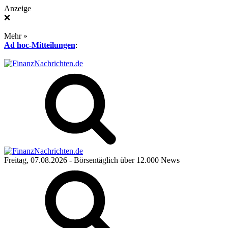
Anzeige
❌
Mehr »
Ad hoc-Mitteilungen
:
Freitag, 07.08.2026
- Börsentäglich über 12.000 News