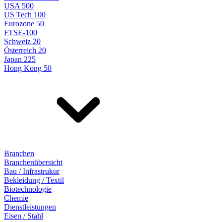
USA 500
US Tech 100
Eurozone 50
FTSE-100
Schweiz 20
Österreich 20
Japan 225
Hong Kong 50
Branchen
Branchenübersicht
Bau / Infrastrukur
Bekleidung / Textil
Biotechnologie
Chemie
Dienstleistungen
Eisen / Stahl