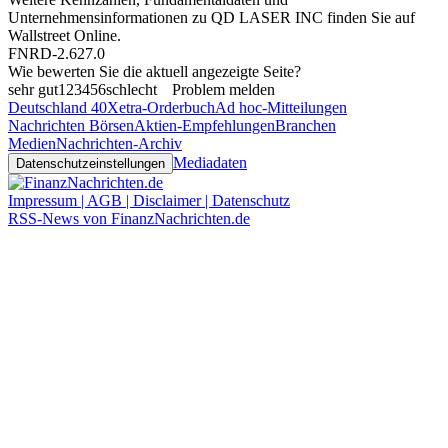
Unternehmensinformationen zu QD LASER INC finden Sie auf
Wallstreet Online
.
FNRD-2.627.0
Wie bewerten Sie die aktuell angezeigte Seite?
sehr gut
1
2
3
4
5
6
schlecht
Problem melden
Deutschland 40
Xetra-Orderbuch
Ad hoc-Mitteilungen
Nachrichten Börsen
Aktien-Empfehlungen
Branchen
Medien
Nachrichten-Archiv
Mediadaten
Datenschutzeinstellungen
Impressum | AGB | Disclaimer | Datenschutz
RSS-News von FinanzNachrichten.de