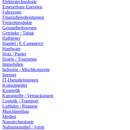
Elektrotechnologie
Erneuerbare Energien
Fahrzeuge
Finanzdienstleistungen
Freizeitprodukte
Gesundheitswesen
Getränke / Tabak
Halbleiter
Handel / E-Commerce
Hardware
Holz / Papier
Hotels / Tourismus
Immobilien
Industrie / Mischkonzerne
Internet
IT-Dienstleistungen
Konsumgüter
Kosmetik
Kunststoffe / Verpackungen
Logistik / Transport
Luftfahrt / Rüstung
Maschinenbau
Medien
Nanotechnologie
Nahrungsmittel / Agrar