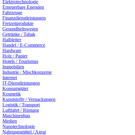
Elektrotechnologie
Erneuerbare Energien
Fahrzeuge
Finanzdienstleistungen
Freizeitprodukte
Gesundheitswesen
Getränke / Tabak
Halbleiter
Handel / E-Commerce
Hardware
Holz / Papier
Hotels / Tourismus
Immobilien
Industrie / Mischkonzerne
Internet
IT-Dienstleistungen
Konsumgüter
Kosmetik
Kunststoffe / Verpackungen
Logistik / Transport
Luftfahrt / Rüstung
Maschinenbau
Medien
Nanotechnologie
Nahrungsmittel / Agrar