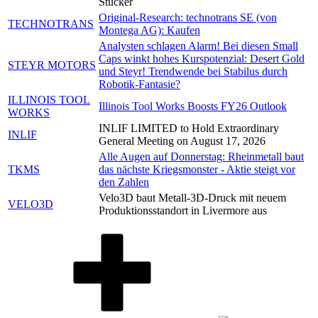
Stücker
Original-Research: technotrans SE (von
TECHNOTRANS
Montega AG): Kaufen
Analysten schlagen Alarm! Bei diesen Small
Caps winkt hohes Kurspotenzial: Desert Gold
STEYR MOTORS
und Steyr! Trendwende bei Stabilus durch
Robotik-Fantasie?
ILLINOIS TOOL
Illinois Tool Works Boosts FY26 Outlook
WORKS
INLIF LIMITED to Hold Extraordinary
INLIF
General Meeting on August 17, 2026
Alle Augen auf Donnerstag: Rheinmetall baut
TKMS
das nächste Kriegsmonster - Aktie steigt vor
den Zahlen
Velo3D baut Metall-3D-Druck mit neuem
VELO3D
Produktionsstandort in Livermore aus