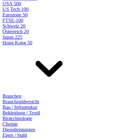
USA 500
US Tech 100
Eurozone 50
FTSE-100
Schweiz 20
Österreich 20
Japan 225
Hong Kong 50
Branchen
Branchenübersicht
Bau / Infrastrukur
Bekleidung / Textil
Biotechnologie
Chemie
Dienstleistungen
Eisen / Stahl