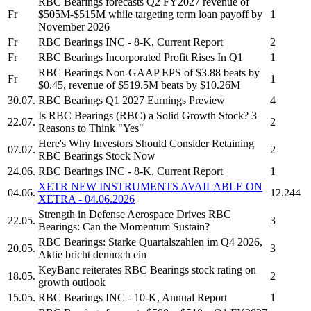
RBC Bearings
forecasts Q2 FY2027 revenue of
Fr
$505M-$515M while targeting term loan payoff by
1
November 2026
Fr
RBC Bearings INC
- 8-K, Current Report
2
Fr
RBC Bearings Incorporated
Profit Rises In Q1
1
RBC Bearings
Non-GAAP EPS of $3.88 beats by
Fr
1
$0.45, revenue of $519.5M beats by $10.26M
30.07.
RBC Bearings
Q1 2027 Earnings Preview
4
Is
RBC Bearings
(RBC) a Solid Growth Stock? 3
22.07.
2
Reasons to Think "Yes"
Here's Why Investors Should Consider Retaining
07.07.
2
RBC Bearings
Stock Now
24.06.
RBC Bearings INC
- 8-K, Current Report
1
XETR NEW INSTRUMENTS AVAILABLE ON
04.06.
12.244
XETRA - 04.06.2026
Strength in Defense Aerospace Drives
RBC
22.05.
3
Bearings:
Can the Momentum Sustain?
RBC Bearings:
Starke Quartalszahlen im Q4 2026,
20.05.
3
Aktie bricht dennoch ein
KeyBanc reiterates
RBC Bearings
stock rating on
18.05.
2
growth outlook
15.05.
RBC Bearings INC
- 10-K, Annual Report
1