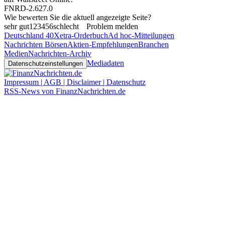
FNRD-2.627.0
Wie bewerten Sie die aktuell angezeigte Seite?
sehr gut
1
2
3
4
5
6
schlecht
Problem melden
Deutschland 40
Xetra-Orderbuch
Ad hoc-Mitteilungen
Nachrichten Börsen
Aktien-Empfehlungen
Branchen
Medien
Nachrichten-Archiv
Mediadaten
Datenschutzeinstellungen
Impressum | AGB | Disclaimer | Datenschutz
RSS-News von FinanzNachrichten.de