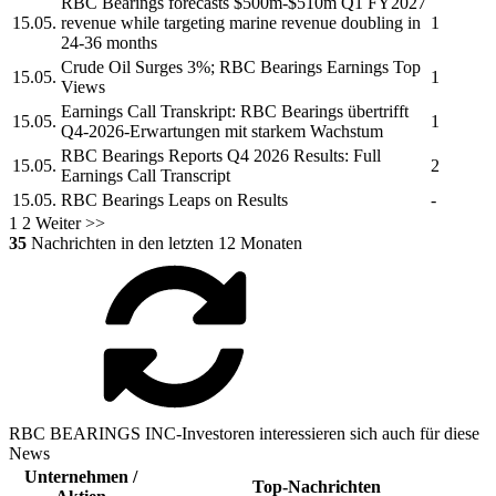
RBC Bearings
forecasts $500m-$510m Q1 FY2027
15.05.
revenue while targeting marine revenue doubling in
1
24-36 months
Crude Oil Surges 3%;
RBC Bearings
Earnings Top
15.05.
1
Views
Earnings Call Transkript:
RBC Bearings
übertrifft
15.05.
1
Q4-2026-Erwartungen mit starkem Wachstum
RBC Bearings
Reports Q4 2026 Results: Full
15.05.
2
Earnings Call Transcript
15.05.
RBC Bearings
Leaps on Results
-
1
2
Weiter >>
35
Nachrichten in den letzten 12 Monaten
RBC BEARINGS INC-Investoren interessieren sich auch für diese
News
Unternehmen /
Top-Nachrichten