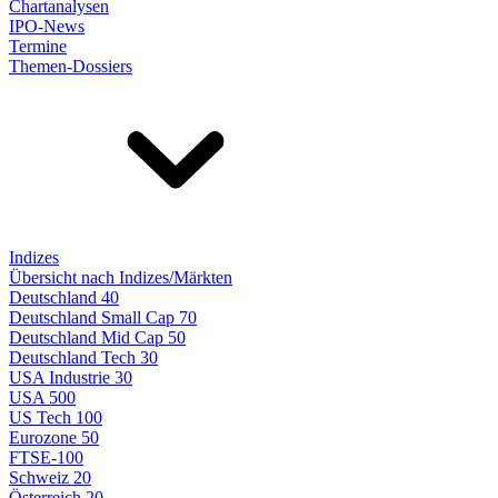
Chartanalysen
IPO-News
Termine
Themen-Dossiers
Indizes
Übersicht nach Indizes/Märkten
Deutschland 40
Deutschland Small Cap 70
Deutschland Mid Cap 50
Deutschland Tech 30
USA Industrie 30
USA 500
US Tech 100
Eurozone 50
FTSE-100
Schweiz 20
Österreich 20