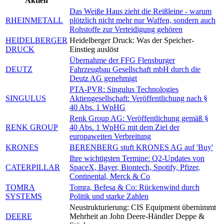
Aktien
Das Weiße Haus zieht die Reißleine - warum
RHEINMETALL
plötzlich nicht mehr nur Waffen, sondern auch
Rohstoffe zur Verteidigung gehören
HEIDELBERGER
Heidelberger Druck: Was der Speicher-
DRUCK
Einstieg auslöst
Übernahme der FFG Flensburger
DEUTZ
Fahrzeugbau Gesellschaft mbH durch die
Deutz AG genehmigt
PTA-PVR: Singulus Technologies
SINGULUS
Aktiengesellschaft: Veröffentlichung nach §
40 Abs. 1 WpHG
Renk Group AG: Veröffentlichung gemäß §
RENK GROUP
40 Abs. 1 WpHG mit dem Ziel der
europaweiten Verbreitung
KRONES
BERENBERG stuft KRONES AG auf 'Buy'
Ihre wichtigsten Termine: Q2-Updates von
CATERPILLAR
SpaceX, Bayer, Biontech, Spotify, Pfizer,
Continental, Merck & Co
TOMRA
Tomra, Befesa & Co: Rückenwind durch
SYSTEMS
Politik und starke Zahlen
Neustrukturierung: CIS Equipment übernimmt
DEERE
Mehrheit an John Deere-Händler Deppe &