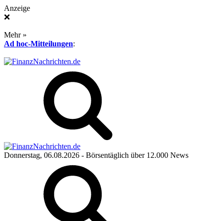
Anzeige
❌
Mehr »
Ad hoc-Mitteilungen
:
Donnerstag, 06.08.2026
- Börsentäglich über 12.000 News